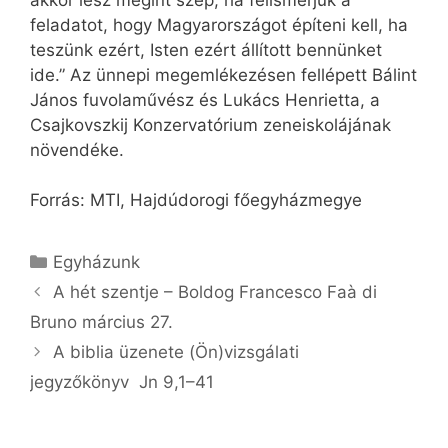
feladatot, hogy Magyar­országot építeni kell, ha
teszünk ezért, Isten ezért állított bennünket
ide.” Az ünnepi megemlékezésen fellépett Bálint
János fuvolaművész és Lukács Henrietta, a
Csajkovszkij Konzervatórium zeneiskolájának
növendéke.
Forrás: MTI, Hajdúdorogi főegyházmegye
Kategória
Egyházunk
A hét szentje – Boldog Francesco Faà di
Bruno március 27.
A biblia üzenete (Ön)vizsgálati
jegyzőkönyv Jn 9,1–41