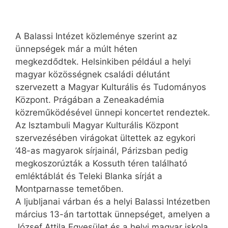
A Balassi Intézet közleménye szerint az
ünnepségek már a múlt héten
megkezdődtek. Helsinkiben például a helyi
magyar közösségnek családi délutánt
szervezett a Magyar Kulturális és Tudományos
Központ. Prágában a Zeneakadémia
közreműködésével ünnepi koncertet rendeztek.
Az Isztambuli Magyar Kulturális Központ
szervezésében virágokat ültettek az egykori
’48-as magyarok sírjainál, Párizsban pedig
megkoszorúzták a Kossuth téren található
emléktáblát és Teleki Blanka sírját a
Montparnasse temetőben.
A ljubljanai várban és a helyi Balassi Intézetben
március 13-án tartottak ünnepséget, amelyen a
József Attila Egyesület és a helyi magyar iskola