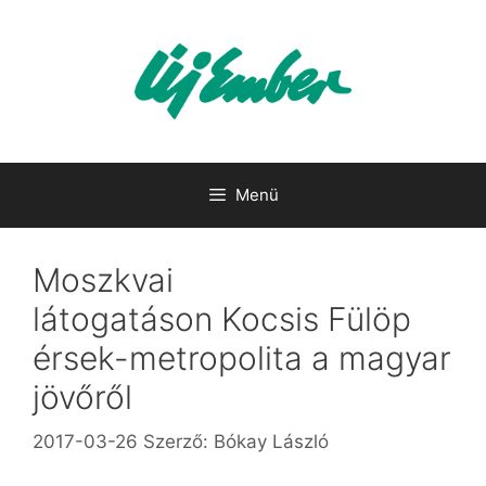
Kilépés
a
tartalomba
Menü
Moszkvai
látogatáson Kocsis Fülöp
érsek-metropolita a magyar
jövőről
2017-03-26
Szerző:
Bókay László