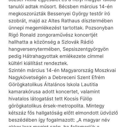
tanulói adtak műsort. Bécsben március 14-én
megkoszorúzták Bessenyei György testőr író
szobrát, majd az Altes Rathaus dísztermében
ünnepi megemlékezést tartottak. Pozsonyban
Rigó Ronald zongoraművész koncertjét
hallhatta a közönség a Szlovák Rádió
hangversenytermében, Sepsiszentgyörgyön
pedig Hátrahagyottak emlékezete címmel
kültéri kiállítást rendeztek.
Szintén március 14-én Magyarország Moszkvai
Nagykövetségén a Debreceni Szent Efrém
Görögkatolikus Általános Iskola Lautitia
kamarakórusa adott koncertet, valamint
hivatalos látogatást tett Kocsis Fülöp
görögkatolikus érsek-metropolita. Mintegy
kétszáz fős hallgatóság előtt elmondott üdvözlő
beszédében így fogalmazott: „A magyar név
akkor lesz megint szép, ha felismerjük a