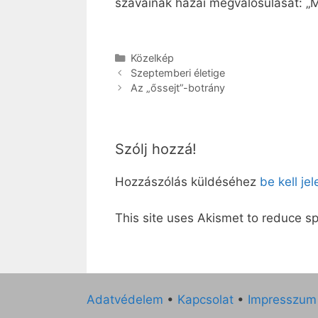
szavainak hazai megvalósulását: „M
Kategória
Közelkép
Szeptemberi életige
Az „őssejt”-botrány
Szólj hozzá!
Hozzászólás küldéséhez
be kell je
This site uses Akismet to reduce 
Adatvédelem
•
Kapcsolat
•
Impresszum