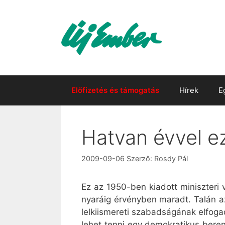
Kilépés
a
tartalomba
Előfizetés és támogatás
Hírek
E
Hatvan évvel ez
2009-09-06
Szerző:
Rosdy Pál
Ez az 1950-ben kiadott miniszteri 
nyaráig érvényben maradt. Talán a
lelkiismereti szabadságának elfog
lehet tenni egy demokratikus beren