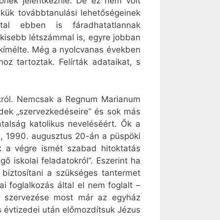
lőnek jelentkeznie. De ez nem volt
ekük továbbtanulási lehetőségeinek
atal ebben is fáradhatatlannak
 kisebb létszámmal is, egyre jobban
m kímélte. Még a nyolcvanas években
oz tartoztak. Felírták adataikat, s
orokról. Nemcsak a Regnum Marianum
ndek „szervezkedéseire” és sok más
iatalság katolikus neveléséért. Ők a
n, 1990. augusztus 20-án a püspöki
ek a végre ismét szabad hitoktatás
ő iskolai feladatokról”. Eszerint ha
s biztosítani a szükséges tantermet
ai foglalkozás által el nem foglalt –
zés szervezése most már az egyház
s évtizedei után előmozdítsuk Jézus