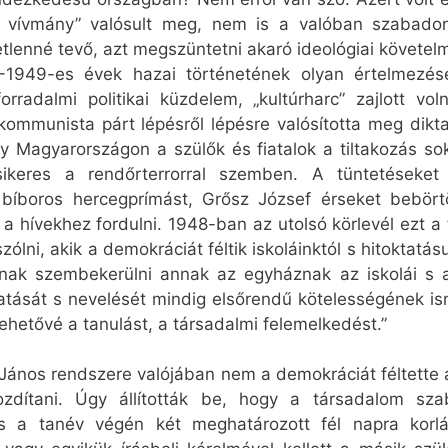
ri vívmány” valósult meg, nem is a valóban szabadon
etlenné tevő, azt megszüntetni akaró ideológiai követel
949-es évek hazai történetének olyan értelmezésé
radalmi politikai küzdelem, „kultúrharc” zajlott vo
 kommunista párt lépésről lépésre valósította meg dik
y Magyarországon a szülők és fiatalok a tiltakozás so
ikeres a rendőrterrorral szemben. A tüntetéseket 
f bíboros hercegprímást, Grősz József érseket bebör
a hívekhez fordulni. 1948-ban az utolsó körlevél ezt a
ólni, akik a demokráciát féltik iskoláinktól s hitoktatás
nak szembekerülni annak az egyháznak az iskolái s a
tását s nevelését mindig elsőrendű kötelességének ism
ehetővé a tanulást, a társadalmi felemelkedést.”
ános rendszere valójában nem a demokráciát féltette 
mozdítani. Úgy állították be, hogy a társadalom sza
 a tanév végén két meghatározott fél napra korlát