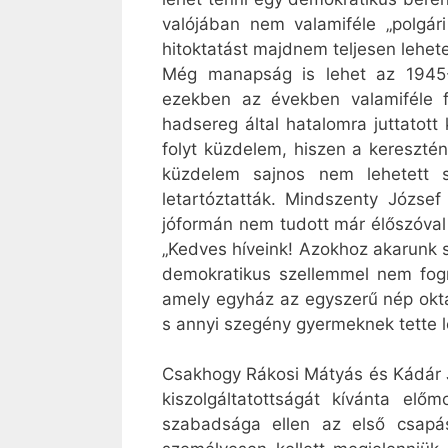
valójában nem valamiféle „polgá
hitoktatást majdnem teljesen lehet
Még manapság is lehet az 1945-1
ezekben az években valamiféle for
hadsereg által hatalomra juttatott
folyt küzdelem, hiszen a keresztén
küzdelem sajnos nem lehetett s
letartóztatták. Mindszenty Józse
jóformán nem tudott már élőszóval 
„Kedves híveink! Azokhoz akarunk sz
demokratikus szellemmel nem fog
amely egyház az egyszerű nép okta
s annyi szegény gyermeknek tette l
Csakhogy Rákosi Mátyás és Kádár J
kiszolgáltatottságát kívánta elő
szabadsága ellen az első csapás