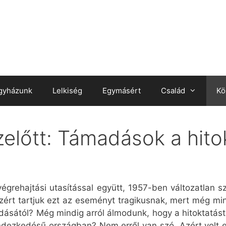
gyházunk
Lelkiség
Egymásért
Család
Kö
előtt: Támadások a hitok
végrehajtási utasítással együtt, 1957-ben változatlan 
zért tartjuk ezt az eseményt tragikusnak, mert még min
adásától? Még mindig arról álmodunk, hogy a hitoktatás
dezkedésű országban? Nem erről van szó. Azért volt ez