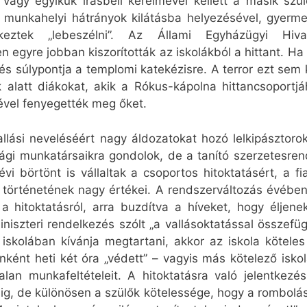
 vagy egyikük írásbeli kérelmével kellett a másik szü
 munkahelyi hátrányok kilátásba helyezésével, gyerm
keztek „lebeszélni”. Az Állami Egyházügyi Hiv
 egyre jobban kiszorították az iskolákból a hittant. Ha
lés súlypontja a templomi katekézisre. A terror ezt se
k alatt diákokat, akik a Rókus-kápolna hittancsoportjáh
ével fenyegették meg őket.
allási neveléséért nagy áldozatokat hozó lelkipászt
lági munkatársaikra gondolok, de a tanító szerzetesre
vi börtönt is vállaltak a csoportos hitoktatásért, a f
 történetének nagy értékei. A rendszerváltozás évébe
i a hitoktatásról, arra buzdítva a híveket, hogy éljen
szteri rendelkezés szólt „a vallásoktatással összefügg
 iskolában kívánja megtartani, akkor az iskola kötele
onként heti két óra „védett” – vagyis más kötelező iskol
talan munkafeltételeit. A hitoktatásra való jelentke
ig, de különösen a szülők kötelessége, hogy a rombolá