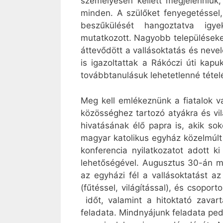
személyesen kellett megjelenniük,
minden. A szülőket fenyegetéssel,
beszűkülését hangoztatva igye
mutatkozott. Nagyobb településeken
áttevődött a vallásoktatás és neve
is igazoltattak a Rákóczi úti kapu
továbbtanulásuk lehetetlenné tétel
Meg kell emlékeznünk a fiatalok v
közösséghez tartozó atyákra és vi
hivatásának élő papra is, akik soké
magyar katolikus egyház közelmúlt
konferencia nyilatkozatot adott k
lehetőségével. Augusztus 30-án mini
az egyházi fél a vallásoktatást az
(fűtéssel, világítással), és csoport
időt, valamint a hitoktató zavar
feladata. Mindnyájunk feladata ped