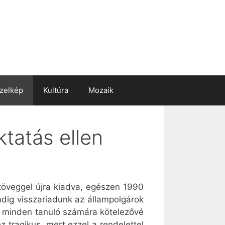
zelkép
Kultúra
Mozaik
tatás ellen
szöveggel újra kiadva, egészen 1990
dig visszariadunk az állampolgárok
t minden tanuló számára kötelezővé
 tragikus, mert ezzel a rendelettel