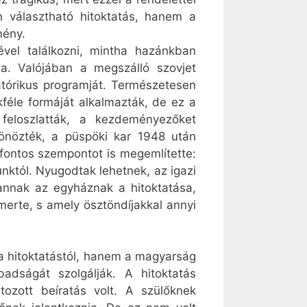
 választható hitoktatás, hanem a
mény.
vel találkozni, mintha hazánkban
lna. Valójában a megszálló szovjet
tatórikus programját. Természetesen
kféle formáját alkalmazták, de ez a
feloszlatták, a kezdeményezőket
tönözték, a püspöki kar 1948 után
 fontos szempontot is megemlítette:
unktól. Nyugodtak lehetnek, az igazi
nnak az egyháznak a hitoktatása,
erte, s amely ösztöndíjakkal annyi
a hitoktatástól, hanem a magyarság
badságát szolgálják. A hitoktatás
ozott beíratás volt. A szülőknek