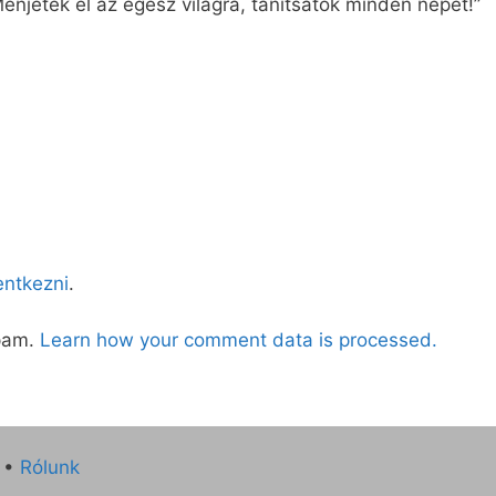
enjetek el az egész világra, tanítsatok minden népet!”
lentkezni
.
spam.
Learn how your comment data is processed.
•
Rólunk