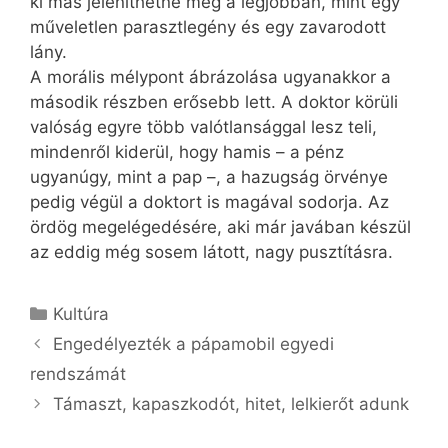
ki más jeleníthetné meg a legjobban, mint egy
műveletlen parasztlegény és egy zavarodott
lány.
A morális mélypont ábrázolása ugyanakkor a
második részben erősebb lett. A doktor körüli
valóság egyre több valótlansággal lesz teli,
mindenről kiderül, hogy hamis – a pénz
ugyanúgy, mint a pap –, a hazugság örvénye
pedig végül a doktort is magával sodorja. Az
ördög megelégedésére, aki már javában készül
az eddig még sosem látott, nagy pusztításra.
Kategória
Kultúra
Engedélyezték a pápamobil egyedi
rendszámát
Támaszt, kapaszkodót, hitet, lelkierőt adunk