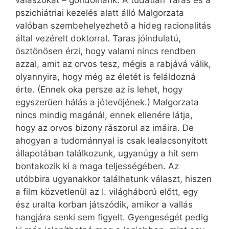
pszichiátriai kezelés alatt álló Malgorzata
valóban szembehelyezhető a hideg racionalitás
által vezérelt doktorral. Taras jóindulatú,
ösztönösen érzi, hogy valami nincs rendben
azzal, amit az orvos tesz, mégis a rabjává válik,
olyannyira, hogy még az életét is feláldozná
érte. (Ennek oka persze az is lehet, hogy
egyszerűen hálás a jótevőjének.) Malgorzata
nincs mindig magánál, ennek ellenére látja,
hogy az orvos bizony rászorul az imáira. De
ahogyan a tudománnyal is csak lealacsonyított
állapotában találkozunk, ugyan­úgy a hit sem
bontakozik ki a maga teljességében. Az
utóbbira ugyanakkor találhatunk választ, hiszen
a film közvetlenül az I. világháború előtt, egy
ész uralta korban játszódik, amikor a vallás
hangjára senki sem figyelt. Gyengeségét pedig