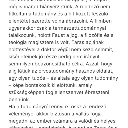
mégis marad hiányérzetünk. A rendező nem
titkoltan a tudomány és a hit között feszülő
ellentétet szerette volna ábrázolni. A filmben
ugyanakkor csak a természettudománnyal
találkozunk, holott Faust a jog, a filozófia és a
teológia magisztere is volt. Taras apjának
holttestével a doktor végül nem kezd semmit,
kísérleteinek jó része pedig nem irányul
semmilyen beazonosítható célra. Azzal, hogy
alig látjuk az orvostudomány hasznos oldalát,
egy olyan tudós – és általa egy olyan tudomány
– képe bontakozik ki előttünk, amely
szükségképpen fog ellenszenvet ébreszteni
bennünk.
Ha a tudományról ennyire rossz a rendező
véleménye, akkor biztosan a vallás fogja
megadni az ember számára a valódi és helyes
válaszokat – gondolnánk. A tudatlan Taras és a