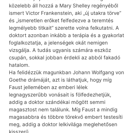
közelebb áll hozzá a Mary Shelley regényéből
ismert Victor Frankenstein, aki „új utakra törve”
és „ismeretlen erőket felfedezve a teremtés
legmélyebb titkait” szerette volna felkutatni. A
doktort azonban inkább a terápia és a gyakorlat
foglalkoztatja, a jelenségek okát nemigen
vizsgálja. A tudás ugyanis számára eszköz
csupán, sokkal jobban érdekli az abból fakadó
hatalom.
Ha felidézzük magunkban Johann Wolfgang von
Goethe drámáját, azt is láthatjuk, hogy míg
Faust jellemében az emberi lélek
legnagyszerűbb vonásait is fölfedezhetjük,
addig a doktor szándékai mögött semmi
magasztost nem találunk. Míg Faust a mindig
magasabbra és többre törekvő embert testesíti
meg, addig a doktor lelkivilága meglehetősen
kisszerű.