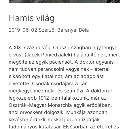
Hamis világ
2019-06-02
Szerző:
Baranyai Béla
A XIX. század végi Oroszországban egy lengyel
orvost (Jacek Poniedziałek) halálra ítélnek, mert
megölte az egyik páciensét. A doktor ugyanis –
nem tudván parancsolni vágyainak – éterrel
elkábított egy fiatal nőt, ám az adagolást
elvétette. Csodák csodájára a cár
megkegyelmez neki, és száműzi. A doktorral
legközelebb 1912-ben találkozunk, már az
Osztrák–Magyar Monarchia egyik erődjében,
ahol orvosként dolgozik. Munkája azonban
kevésbé érdekli, sokkal jobban izgatják
tudományos kutatásai. Elsősorban az éterrel és