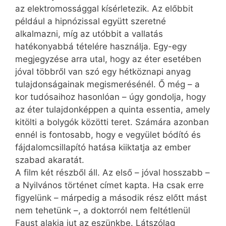
az elektromossággal kísérletezik. Az előbbit
például a hipnózissal együtt szeretné
alkalmazni, míg az utóbbit a vallatás
hatékonyabbá tételére használja. Egy-egy
megjegyzése arra utal, hogy az éter esetében
jóval többről van szó egy hétköznapi anyag
tulajdonságainak megismerésénél. Ő még – a
kor tudósaihoz hasonlóan – úgy gondolja, hogy
az éter tulajdonképpen a quinta essentia, amely
kitölti a bolygók közötti teret. Számára azonban
ennél is fontosabb, hogy e vegyület bódító és
fájdalomcsillapító hatása kiiktatja az ember
szabad akaratát.
A film két részből áll. Az első – jóval hosszabb –
a Nyilvános történet címet kapta. Ha csak erre
figyelünk – márpedig a második rész előtt mást
nem tehetünk –, a doktorról nem feltétlenül
Faust alakja jut az eszünkbe. Látszólag