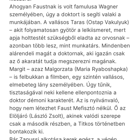
Ahogyan Faustnak is volt famulusa Wagner
személyében, úgy a doktort is segíti valaki a
munkájában. A vallásos Taras (Ostap Vakulyuk)
– akit folyamatosan gyötör a lelkiismeret, mert
apja holttestét szükségből eladta az orvosnak –
azonban több lesz, mint munkatárs. Mindenben
alárendeli magát a doktornak, aki igazán csak
az ő akaratát tudja megszerezni magának.
Margit – azaz Malgorzata (Maria Ryaboshapka)
– is felbukkan a filmben, egy szintén vallásos,
elmebeteg lány személyében. Úgy tűnik,
tisztaságával neki kellene ellenpontoznia a
doktor démoni karakterét. Az is nyilvánvaló,
hogy nem létezhet Faust Mefisztó nélkül. Ő az
Elöljáró (László Zsolt), akinek valódi szerepe
csak a második részben, a Titkos történetben
bontakozik ki.
Bár Zanussi alkotása kerek egész, a végén