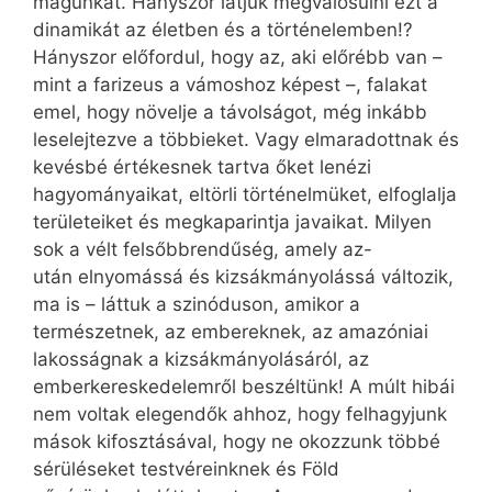
magunkat. Hányszor látjuk megvalósulni ezt a
dinamikát az életben és a történelemben!?
Hányszor előfordul, hogy az, aki előrébb van –
mint a farizeus a vámoshoz képest –, falakat
emel, hogy növelje a távolságot, még inkább
leselejtezve a többieket. Vagy elmaradottnak és
kevésbé értékesnek tartva őket lenézi
hagyományaikat, eltörli történelmüket, elfoglalja
területeiket és megkaparintja javaikat. Milyen
sok a vélt felsőbbrendűség, amely az-
után elnyomássá és kizsákmányolássá változik,
ma is – láttuk a szinóduson, amikor a
természetnek, az embereknek, az amazóniai
lakosságnak a kizsákmányolásáról, az
emberkereskedelemről beszéltünk! A múlt hibái
nem voltak elegendők ahhoz, hogy felhagyjunk
mások kifosztásával, hogy ne okozzunk többé
sérüléseket testvéreinknek és Föld