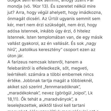
dolgok sem érnek semmit, ahogy Szent Pál
mondja (vö. 1Kor 13). És szeretet nélkül mire
jut? Arra, hogy végül ahelyett, hogy imádkozna,
önmagát dicséri. Az Úrtól ugyanis semmit sem
kér, mert nem érzi szükségét, nem érzi, hogy
adósa Istennek, inkább úgy érzi, ő hitelez
Istennek. Isten templomában van, de egy másik
vallást gyakorol, az én vallását. És sok „nagy
hírű”, „katolikus keresztény” csoport ezen az
úton jár.
A farizeus nemcsak Istenről, hanem a
felebarátról is elfeledkezik, sőt, megveti,
leértékeli: számára a többi embernek nincs
értéke. Jobbnak tartja magát a többieknél,
akiket szó szerint „fennmaradóknak”,
„maradékoknak”, nevez (görögül „loipoi”, Lk
18,11). Ők tehát a „maradványok”, a
leselejtezettek, akiktől távol kell tartani