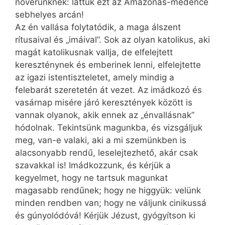
nővérünknek: láttuk ezt az Amazonas-medence
sebhelyes arcán!
Az én vallása folytatódik, a maga álszent
rítusaival és „imáival”. Sok az olyan katolikus, aki
magát katolikusnak vallja, de elfelejtett
kereszténynek és emberinek lenni, elfelejtette
az igazi istentiszteletet, amely mindig a
felebarát szeretetén át vezet. Az imádkozó és
vasárnap misére járó keresztények között is
vannak olyanok, akik ennek az „én­vallásnak”
hódolnak. Tekintsünk magunkba, és vizsgáljuk
meg, van-e valaki, aki a mi szemünkben is
alacsonyabb rendű, leselejtezhető, akár csak
szavakkal is! Imádkozzunk, és kérjük a
kegyelmet, hogy ne tartsuk magunkat
magasabb rendűnek; hogy ne higgyük: velünk
minden rendben van; hogy ne váljunk cinikussá
és gúnyolódóvá! Kérjük Jézust, gyógyítson ki