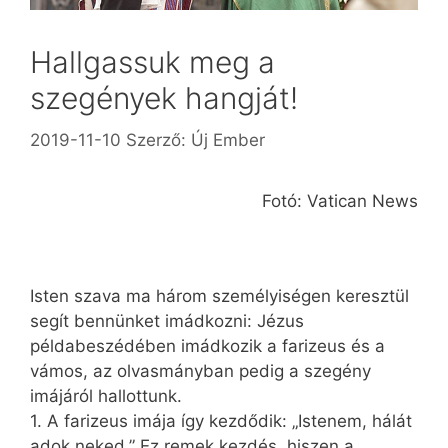
Hallgassuk meg a
szegények hangját!
2019-11-10
Szerző:
Új Ember
Fotó: Vatican News
Isten szava ma három személyiségen keresztül
segít bennünket imádkozni: Jézus
példabeszédében imádkozik a farizeus és a
vámos, az olvasmányban pedig a szegény
imájáról hallottunk.
1. A farizeus imája így kezdődik: „Istenem, hálát
adok neked.” Ez remek kezdés, hiszen a