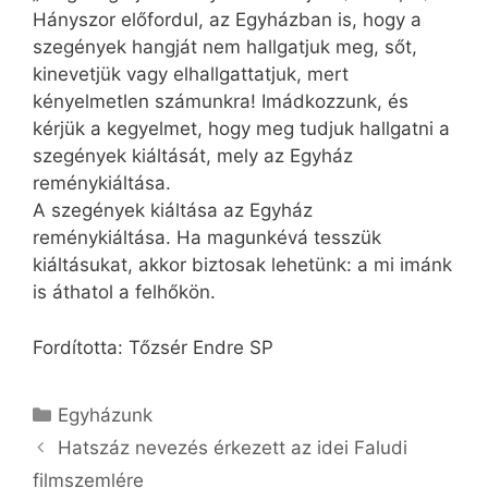
Hányszor előfordul, az Egyházban is, hogy a
szegények hangját nem hallgatjuk meg, sőt,
kinevetjük vagy elhallgattatjuk, mert
kényelmetlen számunkra! Imádkozzunk, és
kérjük a kegyelmet, hogy meg tudjuk hallgatni a
szegények kiáltását, mely az Egyház
reménykiáltása.
A szegények kiáltása az Egyház
reménykiáltása. Ha magunkévá tesszük
kiáltásukat, akkor biztosak lehetünk: a mi imánk
is áthatol a felhőkön.
Fordította: Tőzsér Endre SP
Kategória
Egyházunk
Hatszáz nevezés érkezett az idei Faludi
filmszemlére