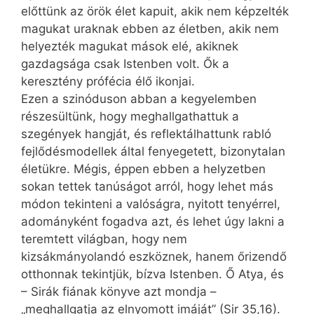
előttünk az örök élet kapuit, akik nem képzelték
magukat uraknak ebben az életben, akik nem
helyezték magukat mások elé, akiknek
gazdagsága csak Istenben volt. Ők a
keresztény prófécia élő ikonjai.
Ezen a szinóduson abban a kegyelemben
részesültünk, hogy meghallgathattuk a
szegények hangját, és reflektálhattunk rabló
fejlődésmodellek által fenyegetett, bizonytalan
életükre. Mégis, éppen ebben a helyzetben
sokan tettek tanúságot arról, hogy lehet más
módon tekinteni a valóságra, nyitott tenyérrel,
adományként fogadva azt, és lehet úgy lakni a
teremtett világban, hogy nem
kizsákmányolandó eszköznek, hanem őrizendő
otthonnak tekintjük, bízva Istenben. Ő Atya, és
– Sirák fiának könyve azt mondja –
„meghallgatja az elnyomott imáját” (Sir 35,16).