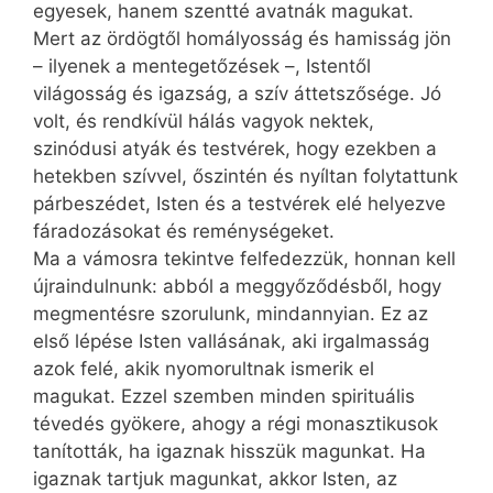
egyesek, hanem szentté avatnák magukat.
Mert az ördögtől homályosság és hamisság jön
– ilyenek a mentegetőzések –, Istentől
világosság és igazság, a szív áttetszősége. Jó
volt, és rendkívül hálás vagyok nektek,
szinódusi atyák és testvérek, hogy ezekben a
hetekben szívvel, őszintén és nyíltan folytattunk
párbeszédet, Isten és a testvérek elé helyezve
fáradozásokat és reménységeket.
Ma a vámosra tekintve felfedezzük, honnan kell
újraindulnunk: abból a meggyőződésből, hogy
megmentésre szorulunk, mindannyian. Ez az
első lépése Isten vallásának, aki irgalmasság
azok felé, akik nyomorultnak ismerik el
magukat. Ezzel szemben minden spirituális
tévedés gyökere, ahogy a régi monasztikusok
tanították, ha igaznak hisszük magunkat. Ha
igaznak tartjuk magunkat, akkor Isten, az