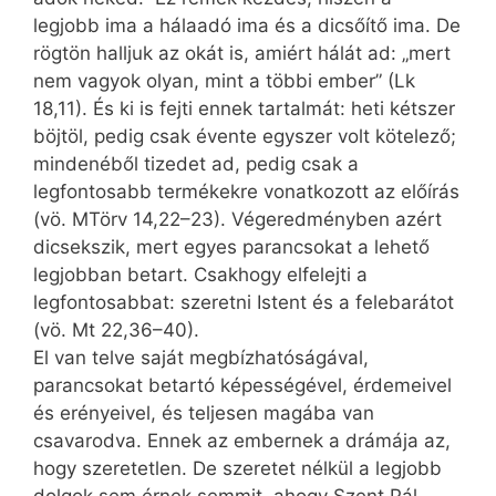
legjobb ima a hálaadó ima és a dicsőítő ima. De
rögtön halljuk az okát is, amiért hálát ad: „mert
nem vagyok olyan, mint a többi ember” (Lk
18,11). És ki is fejti ennek tartalmát: heti kétszer
böjtöl, pedig csak évente egyszer volt kötelező;
mindenéből tizedet ad, pedig csak a
legfontosabb termékekre vonatkozott az előírás
(vö. MTörv 14,22–23). Végeredményben azért
dicsekszik, mert egyes parancsokat a lehető
legjobban betart. Csakhogy elfelejti a
legfontosabbat: szeretni Istent és a felebarátot
(vö. Mt 22,36–40).
El van telve saját megbízhatóságával,
parancsokat betartó képességével, érdemeivel
és erényeivel, és teljesen magába van
csavarodva. Ennek az embernek a drámája az,
hogy szeretetlen. De szeretet nélkül a legjobb