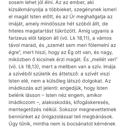
sosem lehet jól élni. Az az ember, aki
kizsákmányolja a többieket, szegénynek ismeri
el magát Isten előtt, és az Úr meghallgatja az
imáját, amely mindössze hét szóból állt, de
hiteles magatartást tükrözött. Amíg ugyanis a
farizeus elöl talpon áll (vö. Lk 18,11), a vámos
távol marad, és „szemét sem meri fölemelni az
égre”, mert hiszi, hogy az Ég ott van, és nagy,
miközben ő kicsinek érzi magát. És „mellét veri”
(vö. Lk 18,13), mert a mellben van a szív. Imája
a szívéből születik és áttetsző: a szívét viszi
Isten elé, nem a külsőleg látszó dolgokat. Az
imádkozás azt jelenti: engedjük, hogy Isten
belénk lásson – Isten néz engem, amikor
imádkozom –, alakoskodás, kifogáskeresés,
mentegetőzés nélkül. Sokszor megnevettetnek
bennünket az önigazolással teli megbánások.
Úgy tűnik, mintha nem is bocsánatot kérnének