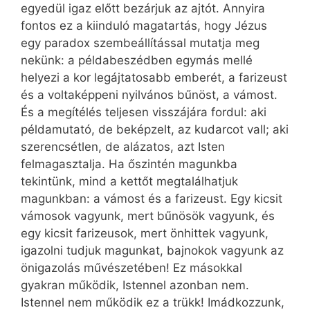
egyedül igaz előtt bezárjuk az ajtót. Annyira
fontos ez a kiinduló magatartás, hogy Jézus
egy paradox szembeállítással mutatja meg
nekünk: a példabeszédben egymás mellé
helyezi a kor legájtatosabb emberét, a farizeust
és a voltaképpeni nyilvános bűnöst, a vámost.
És a megítélés teljesen visszájára fordul: aki
példamutató, de beképzelt, az kudarcot vall; aki
szerencsétlen, de alázatos, azt Isten
felmagasztalja. Ha őszintén magunkba
tekintünk, mind a kettőt megtalálhatjuk
magunkban: a vámost és a farizeust. Egy kicsit
vámosok vagyunk, mert bűnösök vagyunk, és
egy kicsit farizeusok, mert önhittek vagyunk,
igazolni tudjuk magunkat, bajnokok vagyunk az
önigazolás művészetében! Ez másokkal
gyakran működik, Istennel azonban nem.
Istennel nem működik ez a trükk! Imádkozzunk,