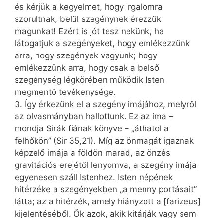
és kérjük a kegyelmet, hogy irgalomra
szorultnak, belül szegénynek érezzük
magunkat! Ezért is jót tesz nekünk, ha
látogatjuk a szegényeket, hogy emlékezzünk
arra, hogy szegények vagyunk; hogy
emlékezzünk arra, hogy csak a belső
szegénység légkörében működik Isten
megmentő tevékenysége.
3. Így érkezünk el a szegény imájához, melyről
az olvasmányban hallottunk. Ez az ima –
mondja Sirák fiának könyve – „áthatol a
felhőkön” (Sir 35,21). Míg az önmagát igaznak
képzelő imája a földön marad, az önzés
gravitációs erejétől lenyomva, a szegény imája
egyenesen száll Istenhez. Isten népének
hitérzéke a szegényekben „a menny portásait”
látta; az a hitérzék, amely hiányzott a [farizeus]
kijelentéséből. Ők azok, akik kitárják vagy sem