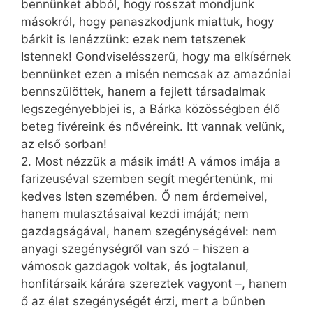
bennünket abból, hogy rosszat mondjunk
másokról, hogy panaszkodjunk miattuk, hogy
bárkit is lenézzünk: ezek nem tetszenek
Istennek! Gondviselésszerű, hogy ma elkísérnek
bennünket ezen a misén nemcsak az amazóniai
bennszülöttek, hanem a fejlett társadalmak
legszegényebbjei is, a Bárka közösségben élő
beteg fivéreink és nővéreink. Itt vannak velünk,
az első sorban!
2. Most nézzük a másik imát! A vámos imája a
farizeuséval szemben segít megértenünk, mi
kedves Isten szemében. Ő nem érdemeivel,
hanem mulasztásaival kezdi imáját; nem
gazdagságával, hanem szegénységével: nem
anyagi szegénységről van szó – hiszen a
vámosok gazdagok voltak, és jogtalanul,
honfitársaik kárára szereztek vagyont –, hanem
ő az élet szegénységét érzi, mert a bűnben