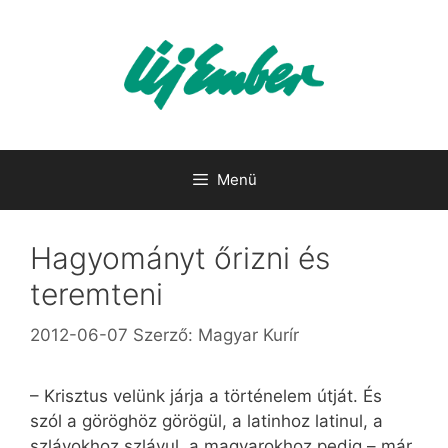
Kilépés
a
tartalomba
Menü
Hagyományt őrizni és
teremteni
2012-06-07
Szerző:
Magyar Kurír
– Krisztus velünk járja a történelem útját. És
szól a göröghöz görögül, a latinhoz latinul, a
szlávokhoz szlávul, a magyarokhoz pedig – már