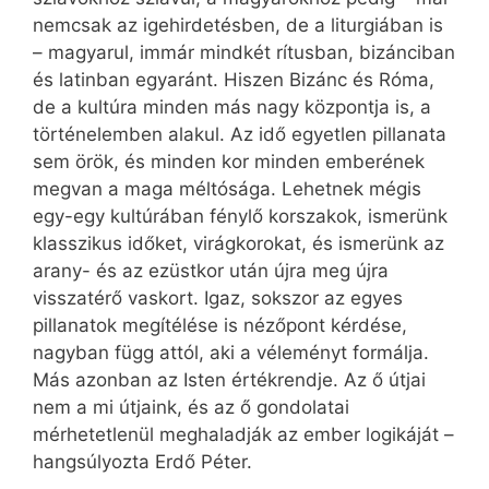
nemcsak az igehirdetésben, de a liturgiában is
– magyarul, immár mindkét rítusban, bizánciban
és latinban egyaránt. Hiszen Bizánc és Róma,
de a kultúra minden más nagy központja is, a
történelemben alakul. Az idő egyetlen pillanata
sem örök, és minden kor minden emberének
megvan a maga méltósága. Lehetnek mégis
egy-egy kultúrában fénylő korszakok, ismerünk
klasszikus időket, virágkorokat, és ismerünk az
arany- és az ezüstkor után újra meg újra
visszatérő vaskort. Igaz, sokszor az egyes
pillanatok megítélése is nézőpont kérdése,
nagyban függ attól, aki a véleményt formálja.
Más azonban az Isten értékrendje. Az ő útjai
nem a mi útjaink, és az ő gondolatai
mérhetetlenül meghaladják az ember logikáját –
hangsúlyozta Erdő Péter.