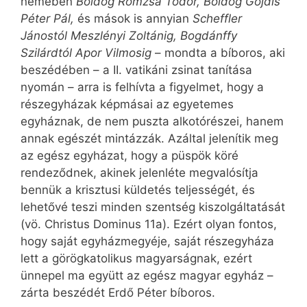
nemében
Boldog Romzsa Tódor, Boldog Gojdis
Péter Pál,
és mások is annyian
Scheffler
Jánostól Meszlényi Zoltánig, Bogdánffy
Szilárdtól Apor Vilmosig
– mondta a bíboros, aki
beszédében – a II. vatikáni zsinat tanítása
nyomán – arra is felhívta a figyelmet, hogy a
részegyházak képmásai az egyetemes
egyháznak, de nem puszta alkotórészei, hanem
annak egészét mintázzák. Azáltal jelenítik meg
az egész egyházat, hogy a püspök köré
rendeződnek, akinek jelenléte megvalósítja
bennük a krisztusi küldetés teljességét, és
lehetővé teszi minden szentség kiszolgáltatását
(vö. Christus Dominus 11a). Ezért olyan fontos,
hogy saját egyházmegyéje, saját részegyháza
lett a görögkatolikus magyarságnak, ezért
ünnepel ma együtt az egész magyar egyház –
zárta beszédét Erdő Péter bíboros.