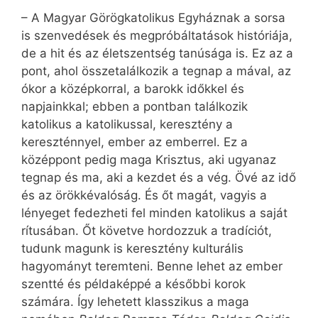
– A Magyar Görögkatolikus Egyháznak a sorsa
is szenvedések és megpróbáltatások históriája,
de a hit és az életszentség tanúsága is. Ez az a
pont, ahol összetalálkozik a tegnap a mával, az
ókor a középkorral, a barokk időkkel és
napjainkkal; ebben a pontban találkozik
katolikus a katolikussal, keresztény a
kereszténnyel, ember az emberrel. Ez a
középpont pedig maga Krisztus, aki ugyanaz
tegnap és ma, aki a kezdet és a vég. Övé az idő
és az örökkévalóság. És őt magát, vagyis a
lényeget fedezheti fel minden katolikus a saját
rítusában. Őt követve hordozzuk a tradíciót,
tudunk magunk is keresztény kulturális
hagyományt teremteni. Benne lehet az ember
szentté és példaképpé a későbbi korok
számára. Így lehetett klasszikus a maga