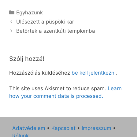
Kategória
Egyházunk
Ülésezett a püspöki kar
Betörtek a szentkúti templomba
Szólj hozzá!
Hozzászólás küldéséhez
be kell jelentkezni
.
This site uses Akismet to reduce spam.
Learn
how your comment data is processed.
Adatvédelem
•
Kapcsolat
•
Impresszum
•
Rólunk