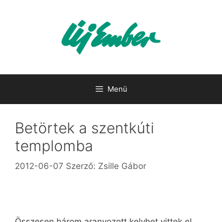
Kilépés
a
tartalomba
Menü
Betörtek a szentkúti
templomba
2012-06-07
Szerző:
Zsille Gábor
Összesen három aranyozott kelyhet vittek el,