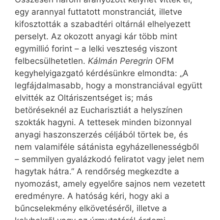
egy arannyal futtatott monstranciát
,
illetve
kifosztották a szabadtéri oltárnál elhelyezett
perselyt. Az okozott anyagi kár több mint
egymillió forint – a lelki veszteség viszont
felbecsülhetetlen.
Kálmán Peregrin
OFM
kegyhelyigazgató kérdésünkre elmondta: „A
legfájdalmasabb, hogy a monstranciával együtt
elvitték az Oltáriszentséget is; más
betöréseknél az Eucharisztiát a helyszínen
szokták hagyni. A tettesek minden bizonnyal
anyagi haszonszerzés céljából törtek be, és
nem valamiféle sátánista egyházellenességből
– semmilyen gyalázkodó feliratot vagy jelet nem
hagytak hátra.” A rendőrség megkezdte a
nyomozást, amely egyelőre sajnos nem vezetett
eredményre. A hatóság kéri, hogy aki a
bűncselekmény elkövetéséről, illetve a