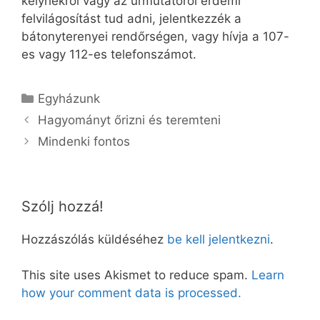
kelyhekről vagy az úrmutatóról érdemi
felvilágosítást tud adni, jelentkezzék a
bátonyterenyei rendőrségen, vagy hívja a 107-
es vagy 112-es telefonszámot.
Kategória
Egyházunk
Hagyományt őrizni és teremteni
Mindenki fontos
Szólj hozzá!
Hozzászólás küldéséhez
be kell jelentkezni
.
This site uses Akismet to reduce spam.
Learn
how your comment data is processed.