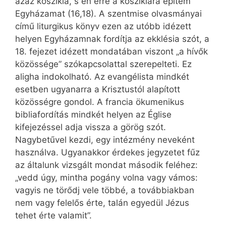
azaz kőszikla, s én erre a kősziklára építem
Egyházamat (16,18). A szentmise olvasmányai
című liturgikus könyv ezen az utóbb idézett
helyen Egyházamnak fordítja az ekklésia szót, a
18. fejezet idézett mondatában viszont „a hívők
közössége” szókapcsolattal szerepelteti. Ez
aligha indokolható. Az evangélista mindkét
esetben ugyanarra a Krisztustól alapított
közösségre gondol. A francia ökumenikus
bibliafordítás mindkét helyen az Église
kifejezéssel adja vissza a görög szót.
Nagybetűvel kezdi, egy intézmény neveként
használva. Ugyanakkor érdekes jegyzetet fűz
az általunk vizsgált mondat második feléhez:
„vedd úgy, mintha pogány volna vagy vámos:
vagyis ne törődj vele többé, a továbbiakban
nem vagy felelős érte, talán egyedül Jézus
tehet érte valamit”.