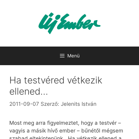
Kilépés
a
tartalomba
Menü
Ha testvéred vétkezik
ellened…
2011-09-07
Szerző:
Jelenits István
Most meg arra figyelmeztet, hogy a testvér –
vagyis a másik hívő ember – bűnétől mégsem
szabad eltekintenünk. „Ha vétkezik ellened a