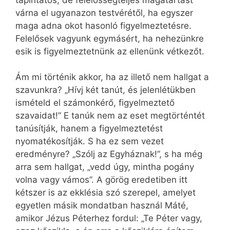
tapintatos, de felelősségteljes magatartást
várna el ugyanazon testvérétől, ha egyszer
maga adna okot hasonló figyelmeztetésre.
Felelősek vagyunk egymásért, ha nehezünkre
esik is figyelmeztetnünk az ellenünk vétkezőt.
Ám mi történik akkor, ha az illető nem hallgat a
szavunkra? „Hívj két tanút, és jelenlétükben
ismételd el számonkérő, figyelmeztető
szavaidat!” E tanúk nem az eset megtörténtét
tanúsítják, hanem a figyelmeztetést
nyomatékosítják. S ha ez sem vezet
eredményre? „Szólj az Egyháznak!”, s ha még
arra sem hallgat, „vedd úgy, mintha pogány
volna vagy vámos”. A görög eredetiben itt
kétszer is az ekklésia szó szerepel, amelyet
egyetlen másik mondatban használ Máté,
amikor Jézus Péterhez fordul: „Te Péter vagy,