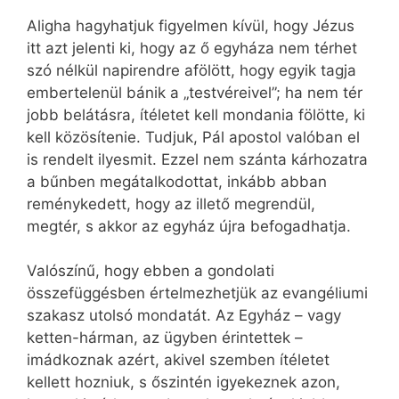
Aligha hagyhatjuk figyelmen kívül, hogy Jézus
itt azt jelenti ki, hogy az ő egyháza nem térhet
szó nélkül napirendre afölött, hogy egyik tagja
embertelenül bánik a „testvéreivel”; ha nem tér
jobb belátásra, ítéletet kell mondania fölötte, ki
kell közösítenie. Tudjuk, Pál apostol valóban el
is rendelt ilyesmit. Ezzel nem szánta kárhozatra
a bűnben megátalkodottat, inkább abban
reménykedett, hogy az illető megrendül,
megtér, s akkor az egyház újra befogadhatja.
Valószínű, hogy ebben a gondolati
összefüggésben értelmezhetjük az evangéliumi
szakasz utolsó mondatát. Az Egyház – vagy
ketten-hárman, az ügyben érintettek –
imádkoznak azért, akivel szemben ítéletet
kellett hozniuk, s őszintén igyekeznek azon,