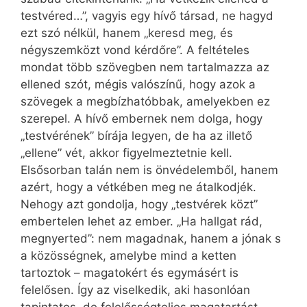
testvéred…”, vagyis egy hívő társad, ne hagyd
ezt szó nélkül, hanem „keresd meg, és
négyszemközt vond kérdőre”. A feltételes
mondat több szövegben nem tartalmazza az
ellened szót, mégis valószínű, hogy azok a
szövegek a megbízhatóbbak, amelyekben ez
szerepel. A hívő embernek nem dolga, hogy
„testvérének” bírája legyen, de ha az illető
„ellene” vét, akkor figyelmeztetnie kell.
Elsősorban talán nem is önvédelemből, hanem
azért, hogy a vétkében meg ne átalkodjék.
Nehogy azt gondolja, hogy „testvérek közt”
embertelen lehet az ember. „Ha hallgat rád,
megnyerted”: nem magadnak, hanem a jónak s
a közösségnek, amelybe mind a ketten
tartoztok – magatokért és egymásért is
felelősen. Így az viselkedik, aki hasonlóan