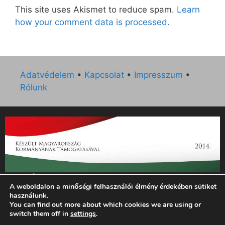
This site uses Akismet to reduce spam.
Learn
how your comment data is processed.
Adatvédelem
•
Kapcsolat
•
Impresszum
•
Rólunk
„Az Új Ember katolikus hetilap 2014. évi működésének
A weboldalon a minőségi felhasználói élmény érdekében sütiket
támogatását az EGYH-KCP-14-P-0121 sz. támogatási
használunk.
szerződés keretében 3 000 000 Ft összegben támogatta az
You can find out more about which cookies we are using or
Emberi Erőforrások Minisztériuma.”
switch them off in
settings
.