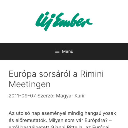
Kilépés
a
tartalomba
Menü
Európa sorsáról a Rimini
Meetingen
2011-09-07
Szerző:
Magyar Kurír
Az utolsó nap eseményei mindig hangsúlyosak
és előremutatók. Milyen sors vár Európára? –
erről beszélgetett Gianni Pittella, az Európai