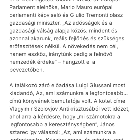
Parlament alelnöke, Mario Mauro európai
parlamenti képviselő és Giulio Tremonti olasz
gazdasági miniszter. „Az adósságok és a
gazdasági válság alapja közös: mindent és
azonnal akarunk, reális fejlődés és szükséges
erőfeszítések nélkül. A növekedés nem cél,
hanem eszköz, iránytűnk pedig a felnövő
nemzedék érdeke” – hangzott el a
bevezetőben.
A találkozó záró előadása Luigi Giussani most
kiadandó, Az, ami számunkra a legfontosabb…
című könyvének bemutatója volt. A kötet címe
Vlagyimir Szolovjov Antikrisztusából vett idézet,
ahol arra a kérdésre, hogy „mi számotokra a
legfontosabb a kereszténységben”, János
sztarec így válaszol: „Az, ami számunkra a