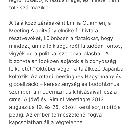
legfontosabb, Krisztus maga, és minden, ami
tőle származik.”
A találkozó zárásaként Emilia Guarnieri, a
Meeting Alapítvány elnöke felhívta a
résztvevőket, különösen a fiatalokat, hogy
mindazt, ami a lelkiségükből fakadóan fontos,
vigyék be a politikai szerepvállalásba. „A
bizonytalan időkben adjátok a bizonyosság
lelkületét.” Október végén a találkozó Japánba
költözik. Az ottani meetingnek Hagyomány és
globalizáció – kereszténység és buddhizmus
szemben a modernizmus kihívásaival lesz a
címe. A jövő évi Rimini Meetingre 2012.
augusztus 19. és 25. között kerül sor, mottója
pedig: Az ember természeténél fogva
kapcsolatban áll a végtelennel.