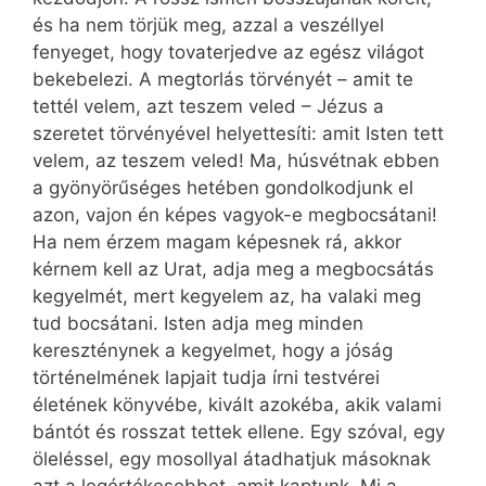
és ha nem törjük meg, azzal a veszéllyel
fenyeget, hogy tovaterjedve az egész világot
bekebelezi. A megtorlás törvényét – amit te
tettél velem, azt teszem veled – Jézus a
szeretet törvényével helyettesíti: amit Isten tett
velem, az teszem veled! Ma, húsvétnak ebben
a gyönyörűséges hetében gondolkodjunk el
azon, vajon én képes vagyok-e megbocsátani!
Ha nem érzem magam képesnek rá, akkor
kérnem kell az Urat, adja meg a megbocsátás
kegyelmét, mert kegyelem az, ha valaki meg
tud bocsátani. Isten adja meg minden
kereszténynek a kegyelmet, hogy a jóság
történelmének lapjait tudja írni testvérei
életének könyvébe, kivált azokéba, akik valami
bántót és rosszat tettek ellene. Egy szóval, egy
öleléssel, egy mosollyal átadhatjuk másoknak