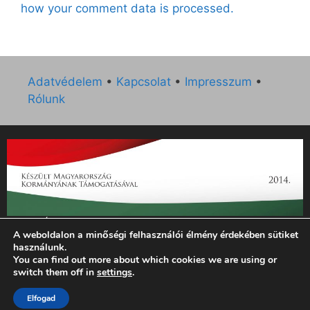
how your comment data is processed.
Adatvédelem
•
Kapcsolat
•
Impresszum
•
Rólunk
„Az Új Ember katolikus hetilap 2014. évi működésének
A weboldalon a minőségi felhasználói élmény érdekében sütiket
támogatását az EGYH-KCP-14-P-0121 sz. támogatási
használunk.
szerződés keretében 3 000 000 Ft összegben támogatta az
You can find out more about which cookies we are using or
Emberi Erőforrások Minisztériuma.”
switch them off in
settings
.
Elfogad
© 2026 Magyar Kurír - Új Ember
• Készült
GeneratePress