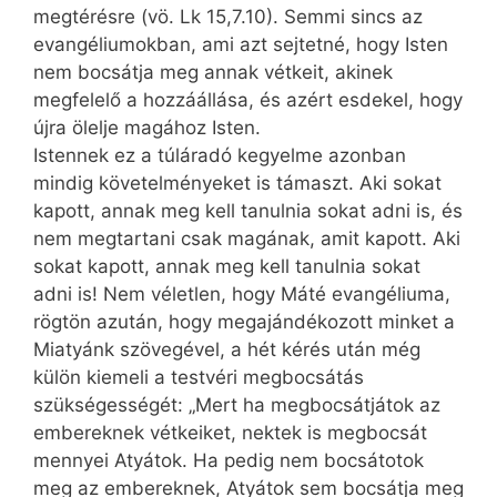
megtérésre (vö. Lk 15,7.10). Semmi sincs az
evangéliumokban, ami azt sejtetné, hogy Isten
nem bocsátja meg annak vétkeit, akinek
megfelelő a hozzáállása, és azért esdekel, hogy
újra ölelje magához Isten.
Istennek ez a túláradó kegyelme azonban
mindig követelményeket is támaszt. Aki sokat
kapott, annak meg kell tanulnia sokat adni is, és
nem megtartani csak magának, amit kapott. Aki
sokat kapott, annak meg kell tanulnia sokat
adni is! Nem véletlen, hogy Máté evangéliuma,
rögtön azután, hogy megajándékozott minket a
Miatyánk szövegével, a hét kérés után még
külön kiemeli a testvéri megbocsátás
szükségességét: „Mert ha megbocsátjátok az
embereknek vétkeiket, nektek is megbocsát
mennyei Atyátok. Ha pedig nem bocsátotok
meg az embereknek, Atyátok sem bocsátja meg