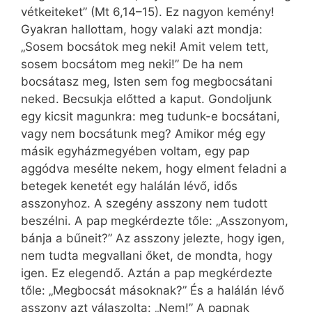
vétkeiteket” (Mt 6,14–15). Ez nagyon kemény!
Gyakran hallottam, hogy valaki azt mondja:
„Sosem bocsátok meg neki! Amit velem tett,
sosem bocsátom meg neki!” De ha nem
bocsátasz meg, Isten sem fog megbocsátani
neked. Becsukja előtted a kaput. Gondoljunk
egy kicsit magunkra: meg tudunk-e bocsátani,
vagy nem bocsátunk meg? Amikor még egy
másik egyházmegyében voltam, egy pap
aggódva mesélte nekem, hogy elment feladni a
betegek kenetét egy halálán lévő, idős
asszonyhoz. A szegény asszony nem tudott
beszélni. A pap megkérdezte tőle: „Asszonyom,
bánja a bűneit?” Az asszony jelezte, hogy igen,
nem tudta megvallani őket, de mondta, hogy
igen. Ez elegendő. Aztán a pap megkérdezte
tőle: „Megbocsát másoknak?” És a halálán lévő
asszony azt válaszolta: „Nem!” A papnak