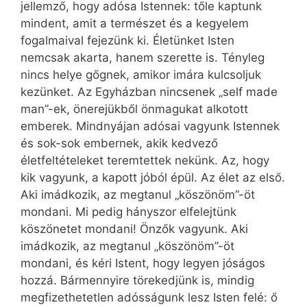
jellemző, hogy adósa Istennek: tőle kaptunk
mindent, amit a természet és a kegyelem
fogalmaival fejezünk ki. Életünket Isten
nemcsak akarta, hanem szerette is. Tényleg
nincs helye gőgnek, amikor imára kulcsoljuk
kezünket. Az Egyházban nincsenek „self made
man”-ek, önerejükből önmagukat alkotott
emberek. Mindnyájan adósai vagyunk Istennek
és sok-sok embernek, akik kedvező
életfeltételeket teremtettek nekünk. Az, hogy
kik vagyunk, a kapott jóból épül. Az élet az első.
Aki imádkozik, az megtanul „köszönöm”-öt
mondani. Mi pedig hányszor elfelejtünk
köszönetet mondani! Önzők vagyunk. Aki
imádkozik, az megtanul „köszönöm”-öt
mondani, és kéri Istent, hogy legyen jóságos
hozzá. Bármennyire törekedjünk is, mindig
megfizethetetlen adósságunk lesz Isten felé: ő