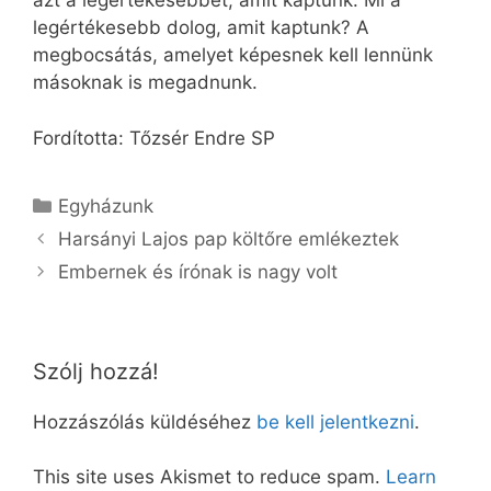
azt a legértékesebbet, amit kaptunk. Mi a
legértékesebb dolog, amit kaptunk? A
megbocsátás, amelyet képesnek kell lennünk
másoknak is megadnunk.
Fordította: Tőzsér Endre SP
Kategória
Egyházunk
Harsányi Lajos pap költőre emlékeztek
Embernek és írónak is nagy volt
Szólj hozzá!
Hozzászólás küldéséhez
be kell jelentkezni
.
This site uses Akismet to reduce spam.
Learn