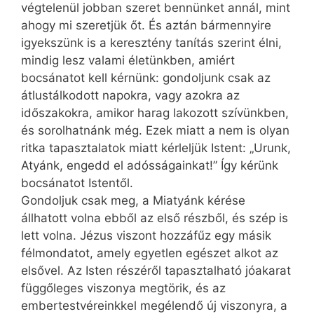
végtelenül jobban szeret bennünket annál, mint
ahogy mi szeretjük őt. És aztán bármennyire
igyekszünk is a keresztény tanítás szerint élni,
mindig lesz valami életünkben, amiért
bocsánatot kell kérnünk: gondoljunk csak az
átlustálkodott napokra, vagy azokra az
időszakokra, amikor harag lakozott szívünkben,
és sorolhatnánk még. Ezek miatt a nem is olyan
ritka tapasztalatok miatt kérleljük Istent: „Urunk,
Atyánk, engedd el adósságainkat!” Így kérünk
bocsánatot Istentől.
Gondoljuk csak meg, a Miatyánk kérése
állhatott volna ebből az első részből, és szép is
lett volna. Jézus viszont hozzáfűz egy másik
félmondatot, amely egyetlen egészet alkot az
elsővel. Az Isten részéről tapasztalható jóakarat
függőleges viszonya megtörik, és az
embertestvéreinkkel megélendő új viszonyra, a