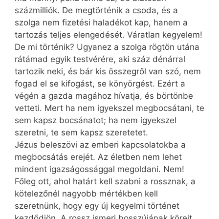
százmilliók. De megtörténik a csoda, és a
szolga nem fizetési haladékot kap, hanem a
tartozás teljes elengedését. Váratlan kegyelem!
De mi történik? Ugyanez a szolga rögtön utána
rátámad egyik testvérére, aki száz dénárral
tartozik neki, és bár kis összegről van szó, nem
fogad el se kifogást, se könyörgést. Ezért a
végén a gazda magához hívatja, és börtönbe
vetteti. Mert ha nem igyekszel megbocsátani, te
sem kapsz bocsánatot; ha nem igyekszel
szeretni, te sem kapsz szeretetet.
Jézus beleszövi az emberi kapcsolatokba a
megbocsátás erejét. Az életben nem lehet
mindent igazságossággal megoldani. Nem!
Főleg ott, ahol határt kell szabni a rossznak, a
kötelezőnél nagyobb mértékben kell
szeretnünk, hogy egy új kegyelmi történet
kezdődjön. A rossz ismeri bosszújának köreit,