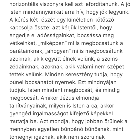
horizontális viszonyra kell azt lefordítanunk. A jó
Isten mindannyiunkat arra hív, hogy jók legyünk.
A kérés két részét egy kíméletlen kötőszó
kapcsolja össze: azt kérjük Istentől, hogy
engedje el adósságainkat, bocsássa meg
vétkeinket, „miképpen” mi is megbocsátunk a
barátainknak, „ahogyan” mi is megbocsátunk
azoknak, akik együtt élnek velünk, a szoms­
zédainknak, azoknak, akik valami nem szépet
tettek velünk. Minden keresztény tudja, hogy
bűnei bocsánatot nyernek. Ezt mindnyájan
tudjuk. Isten mindent megbocsát, és mindig
megbocsát. Amikor Jézus elmondja
tanítványainak, milyen is Isten arca, akkor
gyengéd irgalmasságot kifejező képekkel
mutatja be. Azt mondja, hogy jobban örülnek a
mennyben egyetlen bűnbánó bűnösnek, mint
tömegnyi igaznak, akik nem szorulnak