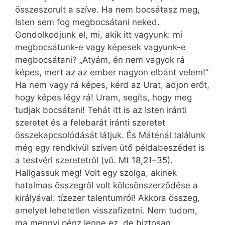
összeszorult a szíve. Ha nem bocsátasz meg,
Isten sem fog megbocsátani neked.
Gondolkodjunk el, mi, akik itt vagyunk: mi
megbocsátunk-e vagy képesek vagyunk-e
megbocsátani? „Atyám, én nem vagyok rá
képes, mert az az ember nagyon elbánt velem!”
Ha nem vagy rá képes, kérd az Urat, adjon erőt,
hogy képes légy rá! Uram, segíts, hogy meg
tudjak bocsátani! Tehát itt is az Isten iránti
szeretet és a felebarát iránti szeretet
összekapcsolódását látjuk. És Máténál találunk
még egy rendkívül szíven ütő példabeszédet is
a testvéri szeretetről (vö. Mt 18,21–35).
Hallgassuk meg! Volt egy szolga, akinek
hatalmas összegről volt kölcsönszerződése a
királyával: tízezer talentumról! Akkora összeg,
amelyet lehetetlen visszafizetni. Nem tudom,
ma mennyi pénz lenne ez, de biztosan