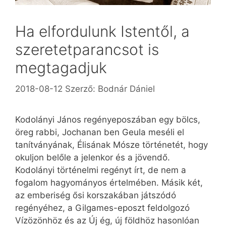
Ha elfordulunk Istentől, a
szeretetparancsot is
megtagadjuk
2018-08-12
Szerző:
Bodnár Dániel
Kodolányi János regényeposzában egy bölcs,
öreg rabbi, Jochanan ben Geula meséli el
tanítványának, Élisának Mósze történetét, hogy
okuljon belőle a jelenkor és a jövendő.
Kodolányi történelmi regényt írt, de nem a
fogalom hagyományos értelmében. Másik két,
az emberiség ősi korszakában játszódó
regényéhez, a Gilgames-eposzt feldolgozó
Vízözönhöz és az Új ég, új földhöz hasonlóan