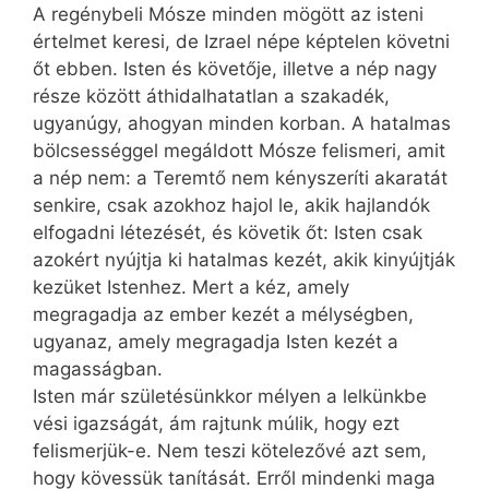
A regénybeli Mósze minden mögött az isteni
értelmet keresi, de Izrael népe képtelen követni
őt ebben. Isten és követője, illetve a nép nagy
része között áthidalhatatlan a szakadék,
ugyanúgy, ahogyan minden korban. A hatalmas
bölcsességgel megáldott Mósze felismeri, amit
a nép nem: a Teremtő nem kényszeríti akaratát
senkire, csak azokhoz hajol le, akik hajlandók
elfogadni létezését, és követik őt: Isten csak
azokért nyújtja ki hatalmas kezét, akik kinyújtják
kezüket Istenhez. Mert a kéz, amely
megragadja az ember kezét a mélységben,
ugyan­az, amely megragadja Isten kezét a
magasságban.
Isten már születésünkkor mélyen a lelkünkbe
vési igazságát, ám rajtunk múlik, hogy ezt
felismerjük-e. Nem teszi kötelezővé azt sem,
hogy kövessük tanítását. Erről mindenki maga