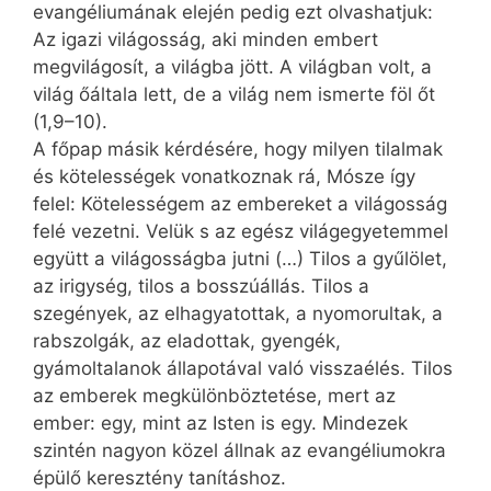
evangéliumának elején pedig ezt olvashatjuk:
Az igazi világosság, aki minden embert
megvilágosít, a világba jött. A világban volt, a
világ őáltala lett, de a világ nem ismerte föl őt
(1,9–10).
A főpap másik kérdésére, hogy milyen tilalmak
és kötelességek vonatkoznak rá, Mósze így
felel: Kötelességem az embereket a világosság
felé vezetni. Velük s az egész világegyetemmel
együtt a világosságba jutni (…) Tilos a gyűlölet,
az irigység, tilos a bosszúállás. Tilos a
szegények, az elhagyatottak, a nyomorultak, a
rabszolgák, az eladottak, gyengék,
gyámoltalanok állapotával való visszaélés. Tilos
az emberek megkülönböztetése, mert az
ember: egy, mint az Isten is egy. Mindezek
szintén nagyon közel állnak az evangéliumokra
épülő keresztény tanításhoz.