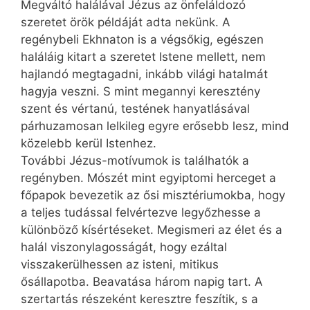
Megváltó halálával Jézus az önfeláldozó
szeretet örök példáját adta nekünk. A
regénybeli Ekhnaton is a végsőkig, egészen
haláláig kitart a szeretet Istene mellett, nem
hajlandó megtagadni, inkább világi hatalmát
hagyja veszni. S mint megannyi keresztény
szent és vértanú, testének hanyatlásával
párhuzamosan lelkileg egyre erősebb lesz, mind
közelebb kerül Istenhez.
További Jézus-motívumok is találhatók a
regényben. Mószét mint egyiptomi herceget a
főpapok bevezetik az ősi misztériumokba, hogy
a teljes tudással felvértezve legyőzhesse a
különböző kísértéseket. Megismeri az élet és a
halál viszonylagosságát, hogy ezáltal
visszakerülhessen az isteni, mitikus
ősállapotba. Beavatása három napig tart. A
szertartás részeként keresztre feszítik, s a