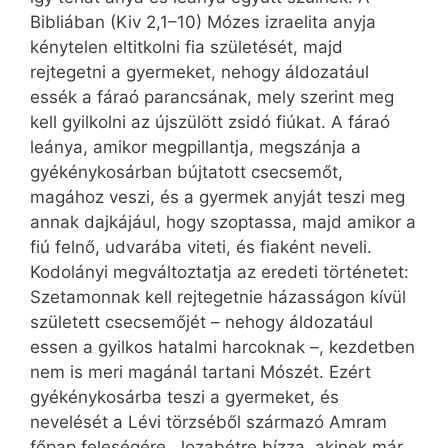
Bibliában (Kiv 2,1–10) Mózes izraelita anyja
kénytelen eltitkolni fia születését, majd
rejtegetni a gyermeket, nehogy áldozatául
essék a fáraó parancsának, mely szerint meg
kell gyilkolni az újszülött zsidó fiúkat. A fáraó
leánya, amikor megpillantja, megszánja a
gyékénykosárban bújtatott csecsemőt,
magához veszi, és a gyermek anyját teszi meg
annak dajkájául, hogy szoptassa, majd amikor a
fiú felnő, udvarába viteti, és fiaként neveli.
Kodolányi megváltoztatja az eredeti történetet:
Szetamonnak kell rejtegetnie házasságon kívül
született csecsemőjét – nehogy áldozatául
essen a gyilkos hatalmi harcoknak –, kezdetben
nem is meri magánál tartani Mószét. Ezért
gyékénykosárba teszi a gyermeket, és
nevelését a Lévi törzséből származó Amram
főpap feleségére, Jozabétre bízza, akinek már