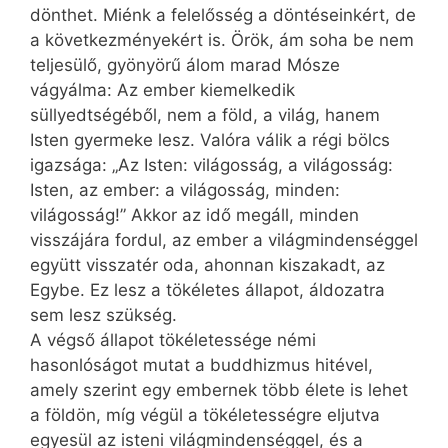
dönthet. Miénk a felelősség a döntéseinkért, de
a következményekért is. Örök, ám soha be nem
teljesülő, gyönyörű álom marad Mósze
vágyálma: Az ember kiemelkedik
süllyedtségéből, nem a föld, a világ, hanem
Isten gyermeke lesz. Valóra válik a régi bölcs
igazsága: „Az Isten: világosság, a világosság:
Isten, az ember: a világosság, minden:
világosság!” Akkor az idő megáll, minden
visszájára fordul, az ember a világmindenséggel
együtt visszatér oda, ahonnan kiszakadt, az
Egybe. Ez lesz a tökéletes állapot, áldozatra
sem lesz szükség.
A végső állapot tökéletessége némi
hasonlóságot mutat a buddhizmus hitével,
amely szerint egy embernek több élete is lehet
a földön, míg végül a tökéletességre eljutva
egyesül az isteni világmindenséggel, és a