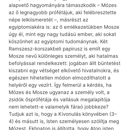
alapvető hagyományára támaszkodik – Mózes
az ő legnagyobb prófétájuk, aki felébresztette
népe lelkiismeretét –, másrészt az
egyiptomiakéra is: az ő emlékezetükben Mosze
úgy él, mint egy nagy tudású ember, aki sokat
köszönhet az egyiptomi tudománynak. Két
Ramszesz-korszakbeli papirusz is említ egy
Mosze nevű különleges személyt, aki hatalmas
befolyással rendelkezett: jogában állt büntetést
kiszabni egy vétséget elkövető hivatalnokra, és
egészen hihetetlen módon elmozdíthatott a
helyéről egy vezírt. Így felmerül a kérdés, ha
Mózes és Mosze ugyanaz a személy volt, a
zsidók ősprófétája és vallásuk megalapítója
nem lehetett-e valamelyik fáraó jobbkeze?
Tudjuk azt is, hogy a Kivonulás könyvében (3–
4) és másutt is, Isten személyesen szólítja meg
Mózest. Ekhnaton is állította, hogy Aton isten