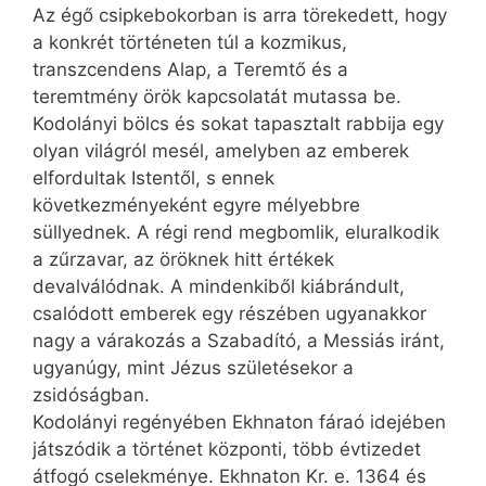
Az égő csipkebokorban is arra törekedett, hogy
a konkrét történeten túl a kozmikus,
transzcendens Alap, a Teremtő és a
teremtmény örök kapcsolatát mutassa be.
Kodolányi bölcs és sokat tapasztalt rabbija egy
olyan világról mesél, amelyben az emberek
elfordultak Istentől, s ennek
következményeként egyre mélyebbre
süllyednek. A régi rend megbomlik, eluralkodik
a zűrzavar, az öröknek hitt értékek
devalválódnak. A mindenkiből kiábrándult,
csalódott emberek egy részében ugyanakkor
nagy a várakozás a Szabadító, a Messiás iránt,
ugyanúgy, mint Jézus születésekor a
zsidóságban.
Kodolányi regényében Ekhnaton fáraó idejében
játszódik a történet központi, több évtizedet
átfogó cselekménye. Ekhnaton Kr. e. 1364 és