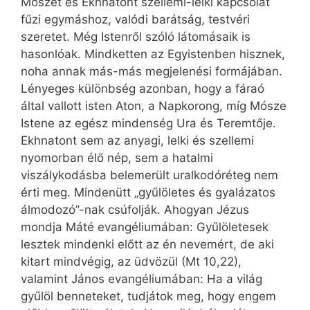
Mószét és Ekhnatont szellemi-lelki kapcsolat
fűzi egymáshoz, valódi barátság, testvéri
szeretet. Még Istenről szóló látomásaik is
hasonlóak. Mindketten az Egyistenben hisznek,
noha annak más-más megjelenési formájában.
Lényeges különbség azonban, hogy a fáraó
által vallott isten Aton, a Napkorong, míg Mósze
Istene az egész mindenség Ura és Teremtője.
Ekhnatont sem az anyagi, lelki és szellemi
nyomorban élő nép, sem a hatalmi
viszálykodásba belemerült uralkodóréteg nem
érti meg. Mindenütt „gyűlöletes és gyalázatos
álmodozó”-nak csúfolják. Ahogyan Jézus
mondja Máté evangéliumában: Gyűlöletesek
lesztek mindenki előtt az én nevemért, de aki
kitart mindvégig, az üdvözül (Mt 10,22),
valamint János evangéliumában: Ha a világ
gyűlöl benneteket, tudjátok meg, hogy engem