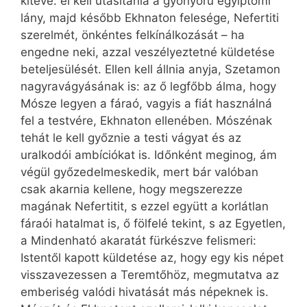
kitéve: el kell utasítania a gyönyörű egyiptomi
lány, majd később Ekhnaton felesége, Nefertiti
szerelmét, önkéntes felkínálkozását – ha
engedne neki, azzal veszélyeztetné küldetése
beteljesülését. Ellen kell állnia anyja, Szeta­mon
nagyravágyásának is: az ő legfőbb álma, hogy
Mósze legyen a fáraó, vagyis a fiát használná
fel a testvére, Ekhnaton ellenében. Mószénak
tehát le kell győznie a testi vágyat és az
uralkodói ambíciókat is. Időnként meginog, ám
végül győzedelmeskedik, mert bár valóban
csak akarnia kellene, hogy megszerezze
magának Ne­fer­­­titit, s ezzel együtt a korlátlan
fáraói hatalmat is, ő fölfelé tekint, s az Egyetlen,
a Mindenható akaratát fürkészve felismeri:
Istentől kapott küldetése az, hogy egy kis népet
visszavezessen a Teremtőhöz, megmutatva az
emberiség valódi hivatását más népeknek is.