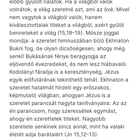
előbb gyűlölt nálatok. Ha a világból valók
volnátok, a világ szeretné azt, ami az övé. Mivel
nem vagytok a világból valók, hanem
kiválasztottalak titeket a világból, azért gyűlöl
benneteket a világ (15,18–19). Mósze joggal
mondja: a szeretet himnuszában bízó Ekhnaton
Bukni fog, de olyan dicsőségesen, ahogy még
senki! Bukásának fénye beragyogja az
eljövendő évezredeket, és nem lesz hiábavaló.
Kodolányi fáraója is a kereszténység, Jézus
egyik előfutárának tekinthető tehát. Ekhnaton a
szeretet hatalmát hirdeti egy erőszakos,
képmutató világban, ahogyan Jézus is a
szeretet parancsát hagyta tanítványaira: Az az
én parancsom, hogy szeressétek egymást,
ahogy én szerettelek titeket. Nagyobb
szeretete senkinek sincs annál, mint ha valaki
életét adja barátaiért (Jn 15,12–13).