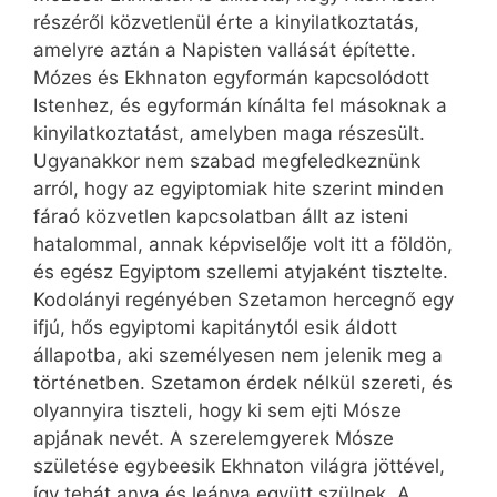
részéről közvetlenül érte a kinyilatkoztatás,
amelyre aztán a Napisten vallását építette.
Mózes és Ekhnaton egyformán kapcsolódott
Istenhez, és egyformán kínálta fel másoknak a
kinyilatkoztatást, amelyben maga részesült.
Ugyanakkor nem szabad megfeledkeznünk
arról, hogy az egyiptomiak hite szerint minden
fáraó közvetlen kapcsolatban állt az isteni
hatalommal, annak képviselője volt itt a földön,
és egész Egyiptom szellemi atyjaként tisztelte.
Kodolányi regényében Szetamon hercegnő egy
ifjú, hős egyiptomi kapitánytól esik áldott
állapotba, aki személyesen nem jelenik meg a
történetben. Szetamon érdek nélkül szereti, és
olyannyira tiszteli, hogy ki sem ejti Mósze
apjának nevét. A szerelemgyerek Mósze
születése egybeesik Ekhnaton világra jöttével,
így tehát anya és leánya együtt szülnek. A