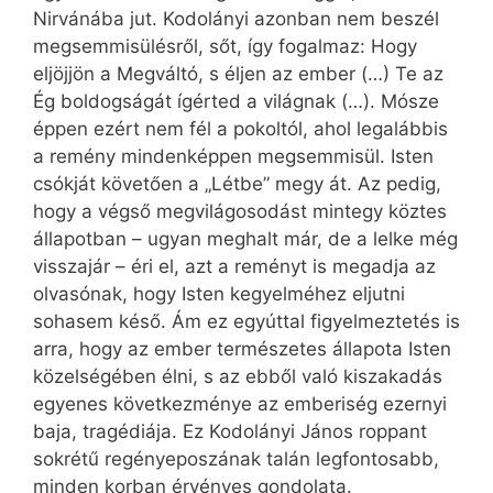
Nirvánába jut. Kodolányi azonban nem beszél
megsemmisülésről, sőt, így fogalmaz: Hogy
eljöjjön a Megváltó, s éljen az ember (…) Te az
Ég boldogságát ígérted a világnak (…). Mósze
éppen ezért nem fél a pokoltól, ahol legalábbis
a remény mindenképpen megsemmisül. Isten
csókját követően a „Létbe” megy át. Az pedig,
hogy a végső megvilágosodást mintegy köztes
állapotban – ugyan meghalt már, de a lelke még
visszajár – éri el, azt a reményt is megadja az
olvasónak, hogy Isten kegyelméhez eljutni
sohasem késő. Ám ez egyúttal figyelmeztetés is
arra, hogy az ember természetes állapota Isten
közelségében élni, s az ebből való kiszakadás
egyenes következménye az emberiség ezernyi
baja, tragédiája. Ez Kodolányi János roppant
sokrétű regényeposzának talán legfontosabb,
minden korban érvényes gondolata.