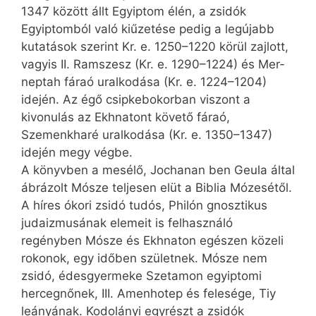
1347 között állt Egyiptom élén, a zsidók
Egyiptomból való kiűzetése pedig a legújabb
kutatások szerint Kr. e. 1250–1220 körül zajlott,
vagyis II. Ramszesz (Kr. e. 1290–1224) és Mer­
neptah fáraó uralkodása (Kr. e. 1224–1204)
idején. Az égő csipkebokorban viszont a
kivonulás az Ekhna­tont követő fáraó,
Szemenkharé uralkodása (Kr. e. 1350–1347)
idején megy végbe.
A könyvben a mesélő, Jochanan ben Geula által
ábrázolt Mósze teljesen elüt a Biblia Mózesétől.
A híres ókori zsidó tudós, Philón gnosztikus
judaizmusának elemeit is felhasználó
regényben Mósze és Ekhnaton egészen közeli
rokonok, egy időben születnek. Mósze nem
zsidó, édes­gyermeke Szetamon egyiptomi
hercegnőnek, III. Amenhotep és felesége, Tiy
leányának. Kodolányi egyrészt a zsidók