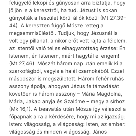
felügyelő leköpi és gúnyosan arra biztatja, hogy
jöjjön le a keresztről, ha tud. Jézust is sokan
gúnyolták a feszület körül állók közül (Mt 27,39–
44). A kereszten függő Mósze retteg a
megsemmisüléstől. Tudjuk, hogy Jézusnál is
volt egy pillanat, amikor erőt vett rajta a félelem,
az Istentől való teljes elhagyatottság érzése: Én
Istenem, én Istenem, miért hagytál el engem!
(Mt 27,46). Mószét három nap után emelik ki a
szarkofágból, vagyis a halál csarnokából. Ezzel
másodszor is megszületett. Három fehér ruhás
asszony ápolja, ahogyan Jézus feltámadását
követően is három asszony – Mária Magdolna,
Mária, Jakab anyja és Szalóme – megy a sírhoz
(Mk 16,1). A beavatás után Mósze így válaszol a
főpapnak arra a kérdésére, hogy mi az igaz­ság:
Isten: világosság, a világosság: Isten, az ember:
világosság és minden világosság. János