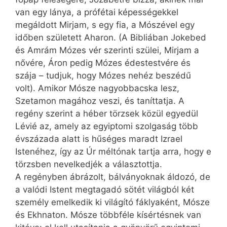
van egy lánya, a prófétai képességekkel
megáldott Mirjam, s egy fia, a Mószével egy
időben született Aharon. (A Bibliában Jokebed
és Amrám Mózes vér szerinti szülei, Mirjam a
nővére, Áron pedig Mózes édestestvére és
szája – tudjuk, hogy Mózes nehéz beszédű
volt). Amikor Mósze nagyobbacska lesz,
Szetamon magához veszi, és taníttatja. A
regény szerint a héber törzsek közül egyedül
Lévié az, amely az egyiptomi szolgaság több
évszázada alatt is hűséges maradt Izrael
Istenéhez, így az Úr méltónak tartja arra, hogy e
törzsben nevelkedjék a választottja.
A regényben ábrázolt, bálványoknak áldozó, de
a valódi Istent megtagadó sötét világból két
személy emelkedik ki világító fáklyaként, Mósze
és Ekhnaton. Mósze többféle kísértésnek van