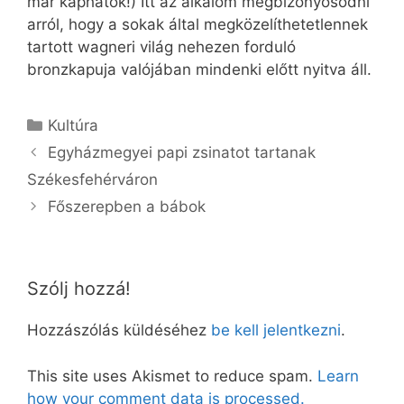
már kaphatók!) Itt az alkalom megbizonyosodni
arról, hogy a sokak által megközelíthetetlennek
tartott wagneri világ nehezen forduló
bronzkapuja valójában mindenki előtt nyitva áll.
Kategória
Kultúra
Egyházmegyei papi zsinatot tartanak
Székesfehérváron
Főszerepben a bábok
Szólj hozzá!
Hozzászólás küldéséhez
be kell jelentkezni
.
This site uses Akismet to reduce spam.
Learn
how your comment data is processed.