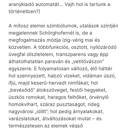
aranykiadó automatát… Vajh hol is tartunk a
történetben?)
A mítosz elemei szimbólumok, utalások szintjén
megjelennek Schörghofernél is, de a
megfogalmazás módja ízig-vérig mai és
közvetlen. A többfunkciós, osztott, nyílózáródó
üvegfal díszletelem, transzparens vagy épp
áthatolhatatlan paraván és „vetítővászon”
egyszerre. E folyamatosan változó, élő háttér
hol szennyezett, habzó vizeket, vidáman úszó,
ifjú, majd keserű-hervadt nimfákat; hol
„bevésődő” átokszöveget, festői hegyeket,
üszkös romokat, haragos felhőket, örvénylő
homokvihart, száraz pusztaságot, rideg
nagyvárosi „idillt”; hol pedig árnyalakokat,
varázslatokat, átváltozásokat mutat – és
természetesen az elemek végső