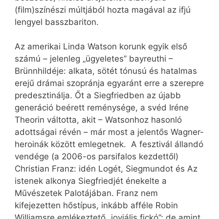
(film)színészi múltjából hozta magával az ifjú
lengyel basszbariton.
Az amerikai Linda Watson korunk egyik első
számú – jelenleg „ügyeletes” bayreuthi –
Brünnhildéje: alkata, sötét tónusú és hatalmas
erejű drámai szopránja egyaránt erre a szerepre
predesztinálja. Őt a Siegfriedben az újabb
generáció beérett reménysége, a svéd Iréne
Theorin váltotta, akit – Watsonhoz hasonló
adottságai révén – már most a jelentős Wagner-
heroinák között emlegetnek. A fesztivál állandó
vendége (a 2006-os parsifalos kezdettől)
Christian Franz: idén Logét, Siegmundot és Az
istenek alkonya Siegfriedjét énekelte a
Művészetek Palotájában. Franz nem
kifejezetten hőstípus, inkább afféle Robin
Williamsre emlékeztető „joviális fickó”; de amint