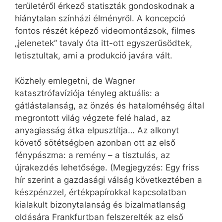
területéről érkező statiszták gondoskodnak a
hiánytalan színházi élményről. A koncepció
fontos részét képező videomontázsok, filmes
„jelenetek” tavaly óta itt-ott egyszerűsödtek,
letisztultak, ami a produkció javára vált.
Közhely emlegetni, de Wagner
katasztrófavíziója tényleg aktuális: a
gátlástalanság, az önzés és hataloméhség által
megrontott világ végzete felé halad, az
anyagiasság átka elpusztítja… Az alkonyt
követő sötétségben azonban ott az első
fénypászma: a remény – a tisztulás, az
újrakezdés lehetősége. (Megjegyzés: Egy friss
hír szerint a gazdasági válság következtében a
készpénzzel, értékpapírokkal kapcsolatban
kialakult bizonytalanság és bizalmatlanság
oldására Frankfurtban felszerelték az első