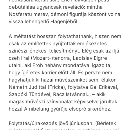
debütálása ugyancsak reveláció: mintha
Nosferatu merev, démoni figurája köszönt volna
vissza lehengerlő Hagenjéből.
A méltatást hosszan folytathatnánk, hiszen nem
csak az említettek nyújtottak emlékezetes
színészi-énekesi teljesítményt. Elég csak az ifjú
cseh lírai (Mozart-)tenorra, Ladislav Elgrre
utalni, aki Froh néhány mondatával igazolta,
hogy ígéretes karrier előtt áll. És persze nem
hagyhatjuk ki hazai művészeinket sem, élükön
Németh Judittal (Fricka), folytatva Gál Erikával,
Szabóki Tündével, Rácz Istvánnal… – akik
magas művészi színvonalat képviselve járultak
hozzá A nibelung gyűrűje elsöprő sikeréhez.
Folytatás/újrakezdés jövő júniusban. (Bérletek