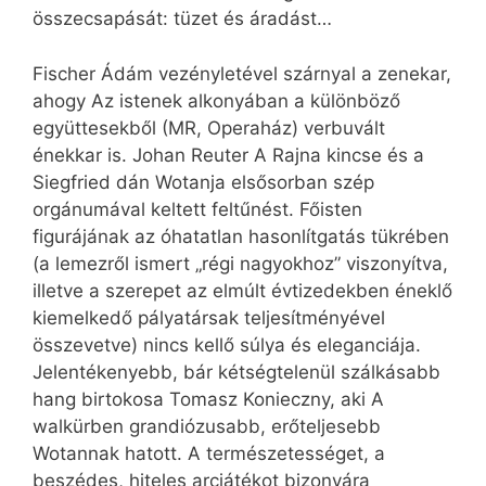
összecsapását: tüzet és áradást…
Fischer Ádám vezényletével szárnyal a zenekar,
ahogy Az istenek alkonyában a különböző
együttesekből (MR, Operaház) verbuvált
énekkar is. Johan Reuter A Rajna kincse és a
Siegfried dán Wotanja elsősorban szép
orgánumával keltett feltűnést. Főisten
figurájának az óhatatlan hasonlítgatás tükrében
(a lemezről ismert „régi nagyokhoz” viszonyítva,
illetve a szerepet az elmúlt évtizedekben éneklő
kiemelkedő pályatársak teljesítményével
összevetve) nincs kellő súlya és eleganciája.
Jelentékenyebb, bár kétségtelenül szálkásabb
hang birtokosa Tomasz Konieczny, aki A
walkürben grandiózusabb, erőteljesebb
Wotannak hatott. A természetességet, a
beszédes, hiteles arcjátékot bizonyára