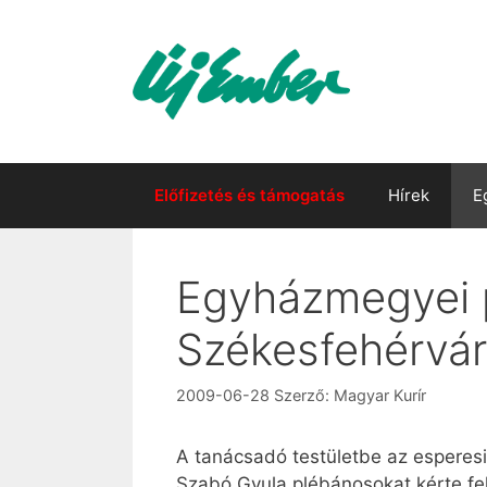
Kilépés
a
tartalomba
Előfizetés és támogatás
Hírek
E
Egyházmegyei p
Székesfehérvá
2009-06-28
Szerző:
Magyar Kurír
A tanácsadó testületbe az esperesi
Szabó Gyula plébánosokat kérte fel