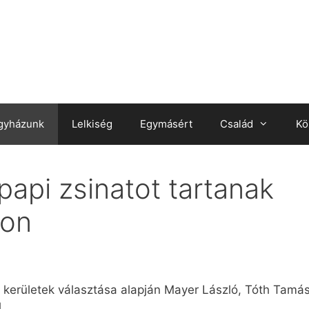
gyházunk
Lelkiség
Egymásért
Család
Kö
api zsinatot tartanak
ron
 kerületek választása alapján Mayer László, Tóth Tamás
.