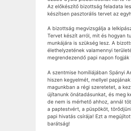
Az előkészítő bizottság feladata le
készítsen pasztorális tervet az egy
A bizottság megvizsgálja a lelkipás
Tervet készít arról, mit és hogyan t
munkájára is szükség lesz. A bizot
élethelyzetének valamennyi területé
megrendezendő papi napon fogják t
A szentmise homíliájában Spányi Anta
hiszen kegyelmét, mellyel papjának 
magunkban a régi szeretetet, a kezd
újítanunk önátadásunkat, és meg kel
de nem is mérhető ahhoz, annál töb
a paptestvért, a püspököt, törődjünk
papi hivatás csírája! Ezt a megújítot
barátság!