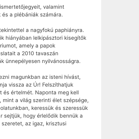
ismertetőjegyeit, valamint
ek és a plébániák számára.
tekintettel a nagyfokú paphiányra.
ők hiányában lelkipásztori kisegítők
óriumot, amely a papok
aslatait a 2010 tavaszán
ák ünnepélyesen nyilvánosságra.
dezni magunkban az isteni hívást,
a vissza az Úr! Felszíthatjuk
ét és értelmét. Naponta meg kell
mint a világ szerinti élet szépsége,
solatunkban, keressük és szeressük
r sejtjük, hogy érlelődik bennük a
szeretet, az igaz, krisztusi