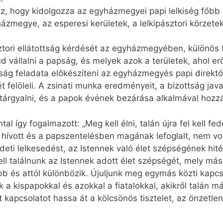
sz, hogy kidolgozza az egyházmegyei papi lelkiség főbb 
házmegye, az esperesi kerületek, a lelkipásztori körzet
ztori ellátottság kérdését az egyházmegyében, különös 
ud vállalni a papság, és melyek azok a területek, ahol er
tság feladata előkészíteni az egyházmegyés papi direkt
t felöleli. A zsinati munka eredményeit, a bizottság jav
árgyalni, és a papok évének bezárása alkalmával hozz
l így fogalmazott: „Meg kell élni, talán újra fel kell fe
hívott és a papszentelésben magának lefoglalt, nem vonj
eti lelkesedést, az Istennek való élet szépségének hit
l találnunk az Istennek adott élet szépségét, mely más, 
b és attól különbözik. Újuljunk meg egymás közti kapc
 a kispapokkal és azokkal a fiatalokkal, akikről talán má
t kapcsolatot hassa át a kölcsönös tisztelet, az önzetlen 