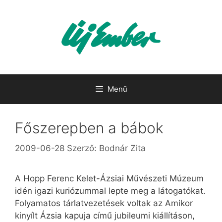
Kilépés
a
tartalomba
Menü
Főszerepben a bábok
2009-06-28
Szerző:
Bodnár Zita
A Hopp Ferenc Kelet-Ázsiai Művészeti Múzeum
idén igazi kuriózummal lepte meg a látogatókat.
Folyamatos tárlatvezetések voltak az Amikor
kinyílt Ázsia kapuja című jubileumi kiállításon,