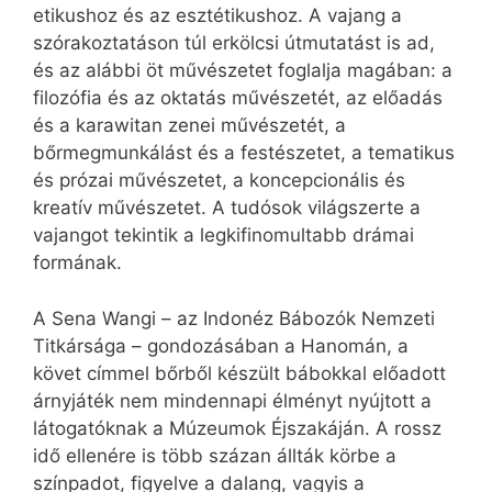
etikushoz és az esztétikushoz. A vajang a
szórakoztatáson túl erkölcsi útmutatást is ad,
és az alábbi öt művészetet foglalja magában: a
filozófia és az oktatás művészetét, az előadás
és a karawitan zenei művészetét, a
bőrmegmunkálást és a festészetet, a tematikus
és prózai művészetet, a koncepcionális és
kreatív művészetet. A tudósok világszerte a
vajangot tekintik a legkifinomultabb drámai
formának.
A Sena Wangi – az Indonéz Bábozók Nemzeti
Titkársága – gondozásában a Hanomán, a
követ címmel bőrből készült bábokkal előadott
árnyjáték nem mindennapi élményt nyújtott a
látogatóknak a Múzeumok Éjszakáján. A rossz
idő ellenére is több százan állták körbe a
színpadot, figyelve a dalang, vagyis a