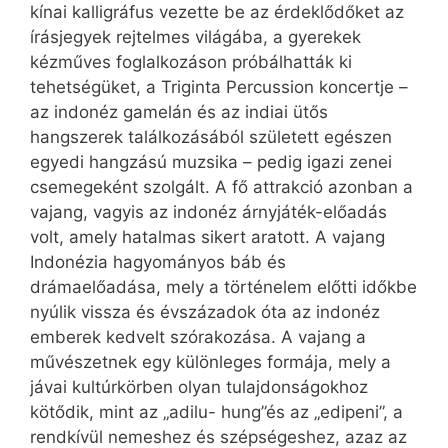
kínai kalligráfus vezette be az érdeklődőket az
írásjegyek rejtelmes világába, a gyerekek
kézműves foglalkozáson próbálhatták ki
tehetségüket, a Triginta Percussion koncertje –
az indonéz gamelán és az indiai ütős
hangszerek találkozásából született egészen
egyedi hangzású muzsika – pedig igazi zenei
csemegeként szolgált. A fő attrakció azonban a
vajang, vagyis az indonéz árnyjáték-előadás
volt, amely hatalmas sikert aratott. A vajang
Indonézia hagyományos báb és
drámaelőadása, mely a történelem előtti időkbe
nyúlik vissza és évszázadok óta az indonéz
emberek kedvelt szórakozása. A vajang a
művészetnek egy különleges formája, mely a
jávai kultúrkörben olyan tulajdonságokhoz
kötődik, mint az „adilu- hung”és az „edipeni”, a
rendkívül nemeshez és szépségeshez, azaz az