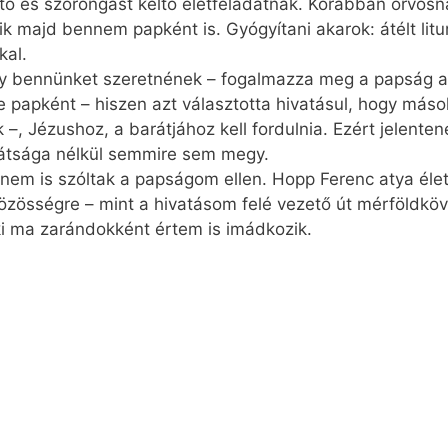
ítő és szorongást keltő életfeladatnak. Korábban orvos
ik majd bennem papként is. Gyógyítani akarok: átélt litu
kal.
gy bennünket szeretnének – fogalmazza meg a papság al
e papként – hiszen azt választotta hivatásul, hogy máso
k –, Jézushoz, a barátjához kell fordulnia. Ezért jelent
rátsága nélkül semmire sem megy.
em is szóltak a papságom ellen. Hopp Ferenc atya élet
özösségre – mint a hivatásom felé vezető út mérföldköv
ki ma zarándokként értem is imádkozik.