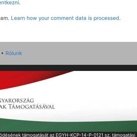
lentkezni
.
spam.
Learn how your comment data is processed.
•
Rólunk
működésének támogatását az EGYH-KCP-14-P-0121 sz. támogatás