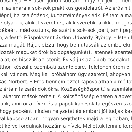
desanyja. – Erősen gondolkodtam, hogy eljöjjek-e, mer
állni az imára a sok-sok praktikus gondolatról. Az erős 
n lépni, ha csalódások, kudarcélmények érik. Féltem a 
 olyanok, akiket szerethet, akik szeretik, akikkel megos
káért imádkoztunk, és azért a sok-sok jóért, amit papja
 a festői Püspökszentlászlón Udvardy György. – Isten ki
 bízza magát. Rájuk bízza, hogy bemutassák az emberek
ldozzák magukat örök boldogságunkért, Istennek szente
lát, és hisszük az istenit. És várjuk az újabb csodákat,
hon készül a szombati szentelésre. Telefonon érem el 
 kell válnom. Meg kell próbálnom úgy szeretni, ahogyan 
Sas Norbert. – Erős bennem ezzel kapcsolatban a méltat
 az értem is zarándoklókra. Közösségközpontú a szemlé
 akarom mások terheit. A kölcsönösség e téren alapvet
nunk, amikor a hívek és a papok kapcsolata egészen szor
 hogy papként minden helyzetet és embert jól tudjak ke
al kapcsolatban, hogyan segíthetek majd a legjobban, 
kérve fordulnak hozzám a hívek. Mellettük lenni a kere