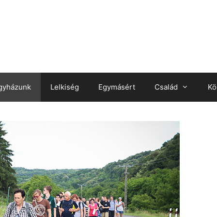
gyházunk
Lelkiség
Egymásért
Család
Kö