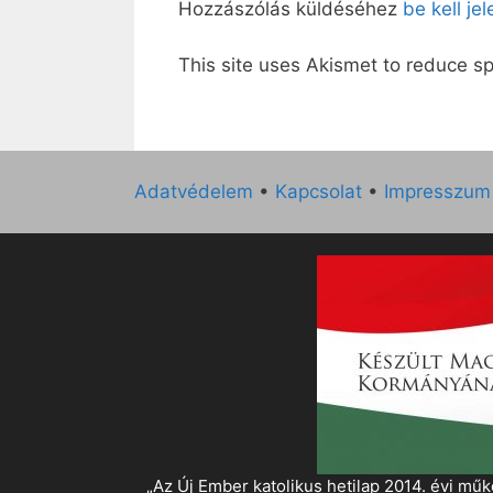
Hozzászólás küldéséhez
be kell je
This site uses Akismet to reduce 
Adatvédelem
•
Kapcsolat
•
Impresszum
„Az Új Ember katolikus hetilap 2014. évi 