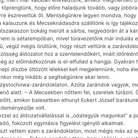
g, mert már valóban eltévedtünk, amikor megmentett 
töprengtünk, hogy előre haladjunk tovább, vagy jobbra 
erre észrevettük őt. Mentségünkre legyen mondva, hogy 
a kalauzunk és Mecseknádasdra szállítónk is így tájéko
tszakaszon bokáig merült a sárba, negyedórán át a kárel
 nem is sétatempóban, mivel túravezetőnk már indulás e
ű, végül mégis örültünk, hogy részt vettünk a zarándokl
közösség áldozatot hoz a szentelendőkért, imáit időnként
 az előimádkozónak is el-elfullad a hangja. Gyakran his
nnepi díszbe öltözött lélekkel kell megjelennünk, noha él
nkor még inkább a segítségünkre akar lenni.
zęsto­chowa-zarándoklaton. Azóta zarándok vagyok, mert
enő alatt. – A Mecsekben nőttem fel, szeretek túrázni. 
zelőtt, amikor balesetben elhunyt Eckert József barátun
zdeményezője volt.
zzel az áldozatvállalással is „odategyük magunkat” a pa
 adó, fokozott egymásra figyelést igénylő alkalmak.
szt vettem ezen a zarándoklaton, most mégis más az e