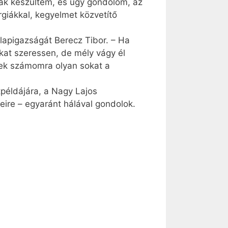
nak készültem, és úgy gondolom, az
rgiákkal, kegyelmet közvetítő
apigazságát Berecz Tibor. – Ha
kat szeressen, de mély vágy él
enek számomra olyan sokat a
példájára, a Nagy Lajos
eire – egyaránt hálával gondolok.