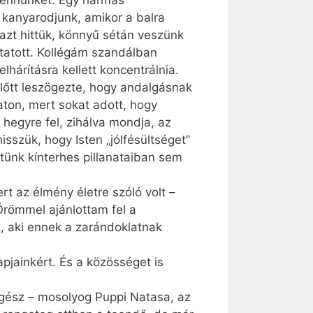
bennünket. Egy hármas
kanyarodjunk, amikor a balra
azt hittük, könnyű sétán veszünk
ztatott. Kollégám szandálban
hárításra kellett koncentrálnia.
lőtt leszögezte, hogy andalgásnak
aton, mert sokat adott, hogy
 hegyre fel, zihálva mondja, az
szük, hogy Isten „jólfésültséget”
etünk kínterhes pillanataiban sem
 az élmény életre szóló volt –
Örömmel ajánlottam fel a
k, aki ennek a zarándoklatnak
pjainkért. És a közösséget is
gész – mosolyog Puppi Natasa, az