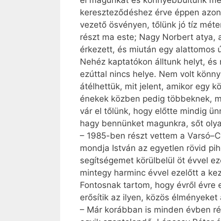
el magunkat és könnyebbültünk me
kereszteződéshez érve éppen azon 
vezető ösvényen, tőlünk jó tíz mét
részt ma este; Nagy Norbert atya, 
érkezett, és miután egy alattomos ú
Nehéz kaptatókon álltunk helyt, és
ezúttal nincs helye. Nem volt könny
átélhettük, mit jelent, amikor egy 
énekek közben pedig többeknek, még
vár el tőlünk, hogy előtte mindig ü
hagy bennünket magunkra, sőt olya
– 1985-ben részt vettem a Varsó–C
mondja István az egyetlen rövid pih
segítségemet körülbelül öt évvel e
mintegy harminc évvel ezelőtt a ke
Fontosnak tartom, hogy évről évre e
erősítik az ilyen, közös élményeket
– Már korábban is minden évben ré