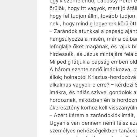
egyik szentelendő, Lápossy Péter é
örülök, hogy itt vagyok, mert jó át
hogy fel tudjon állni, tovább tudjo
neki, hogy mindig legyenek körülötte
– Zarándoklatunkkal a papság ajándé
hangsúlyozza a misén, már a célban,
lefoglalja őket magának, és rájuk
hirdessék, és Jézus mintájára felá
Mi pedig látjuk a papság emberi olda
A három szentelendő imádkozva, ott
állok; holnaptól Krisztus-hordozóvá
alkalmas vagyok-e erre? – kérdezi 
imákra, és hálás szívvel gondolok
hordoznak, miközben én is hordozni
ókeresztény korhoz kell visszanyúl
– Azért kérem a zarándoklók imáit,
Ugyanis van bennem némi félsz azz
személyes nehézségeikben tanácsot 