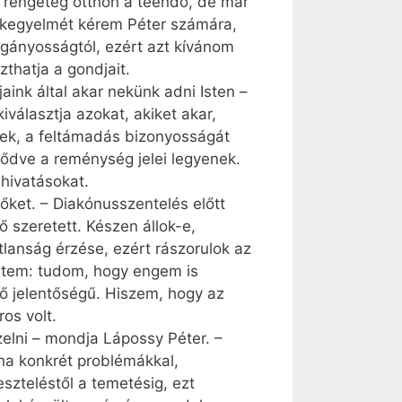
t rengeteg otthon a teendő, de már
hit kegyelmét kérem Péter számára,
magányosságtól, ezért azt kívánom
zthatja a gondjait.
ink által akar nekünk adni Isten –
választja azokat, akiket akar,
nek, a feltámadás bizonyosságát
lődve a reménység jelei legyenek.
 hivatásokat.
őket. – Diakónusszentelés előtt
ő szeretett. Készen állok-e,
lanság érzése, ezért rászorulok az
letem: tudom, hogy engem is
ő jelentőségű. Hiszem, hogy az
os volt.
zelni – mondja Lápossy Péter. –
ha konkrét problémákkal,
szteléstől a temetésig, ezt