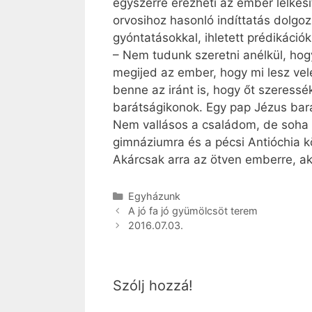
egyszerre érezheti az ember lelkes
orvosihoz hasonló indíttatás dolgoz
gyóntatásokkal, ihletett prédikációk
– Nem tudunk szeretni anélkül, ho
megijed az ember, hogy mi lesz vel
benne az iránt is, hogy őt szeressé
barátságikonok. Egy pap Jézus ba
Nem vallásos a családom, de soha n
gimnáziumra és a pécsi Antióchia k
Akárcsak arra az ötven emberre, a
Kategória
Egyházunk
A jó fa jó gyümölcsöt terem
2016.07.03.
Szólj hozzá!