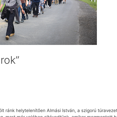
rok”
lt ránk helytelenítően Almási István, a szigorú túraveze