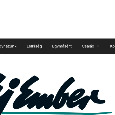
gyházunk
Lelkiség
Egymásért
Család
Kö