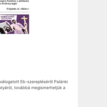
válogatott Eb-szerepléséről Palánki
 atyáról, továbbá megismerhetjük a