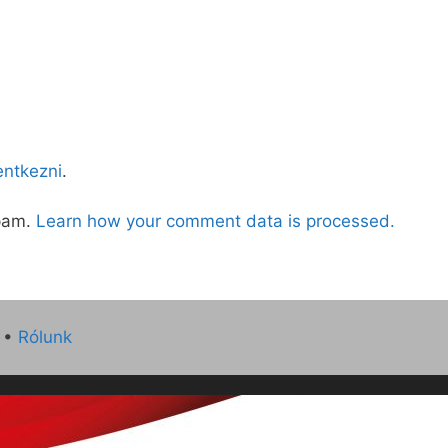
lentkezni
.
spam.
Learn how your comment data is processed.
•
Rólunk