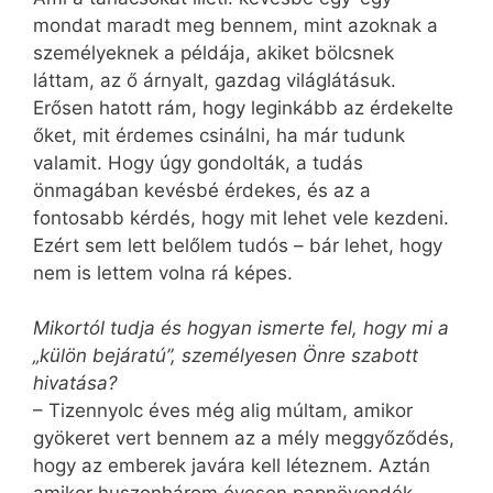
mondat maradt meg bennem, mint azoknak a
személyeknek a példája, akiket bölcsnek
láttam, az ő árnyalt, gazdag világlátásuk.
Erősen hatott rám, hogy leginkább az érdekelte
őket, mit érdemes csinálni, ha már tudunk
valamit. Hogy úgy gondolták, a tudás
önmagában kevésbé érdekes, és az a
fontosabb kérdés, hogy mit lehet vele kezdeni.
Ezért sem lett belőlem tudós – bár lehet, hogy
nem is lettem volna rá képes.
Mikortól tudja és hogyan ismerte fel, hogy mi a
„külön bejáratú”, személyesen Önre szabott
hivatása?
– Tizennyolc éves még alig múltam, amikor
gyökeret vert bennem az a mély meggyőződés,
hogy az emberek javára kell léteznem. Aztán