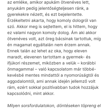
az emléke, amikor apukám ötvenéves lett,
anyukám pedig jelentőségteljesen ránk, a
gyerekekre nézett, és ezt bejelentette.
Érzékeltetni akarta, hogy komoly dologról van
szó. Akkor meg is sejtettem, el is hittem, hogy
ez valami nagyon komoly dolog. Ám aki akkor
ötvenéves volt, azt öreg bácsinak tartottuk, míg
én magamat egyáltalán nem érzem annak.
Ennek talán az lehet az oka, hogy eleven
maradt, elevenen tartottam a gyermek- és
ifjúkori részemet, miközben a velük – korábbi
önmagammal – való kapcsolatom már többé-
kevésbé mentes mindattól a nyomorúságtól és
aggodalomtól, ami annak idején jellemző volt
rám, ezért sokkal pozitívabban tudok hozzájuk
kapcsolódni, mint akkor.
Milyen sorsfordulatokon, döntéseken töpreng el