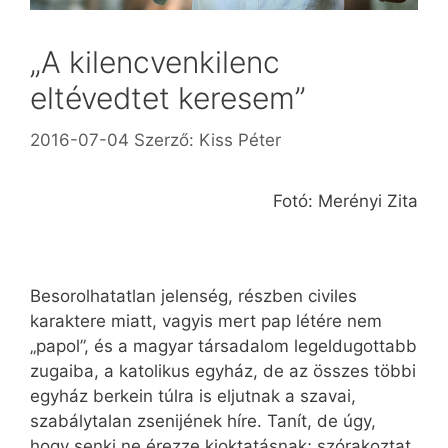
„A kilencvenkilenc
eltévedtet keresem”
2016-07-04
Szerző:
Kiss Péter
Fotó: Merényi Zita
Besorolhatatlan jelenség, részben civiles
karaktere miatt, vagyis mert pap létére nem
„papol”, és a magyar társadalom legeldugottabb
zugaiba, a katolikus egyház, de az összes többi
egyház berkein túlra is eljutnak a szavai,
szabálytalan zsenijének híre. Tanít, de úgy,
hogy senki ne érezze kioktatásnak; szórakoztat,