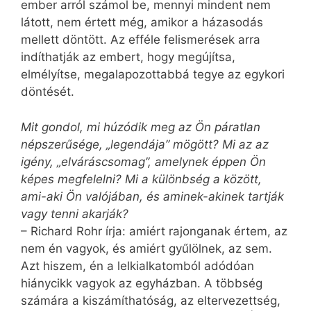
ember arról számol be, mennyi mindent nem
látott, nem értett még, amikor a házasodás
mellett döntött. Az efféle felismerések arra
indíthatják az embert, hogy megújítsa,
elmélyítse, megalapozottabbá tegye az egykori
döntését.
Mit gondol, mi húzódik meg az Ön páratlan
népszerűsége, „legendája” mögött? Mi az az
igény, „elváráscsomag”, amelynek éppen Ön
képes megfelelni? Mi a különbség a között,
ami-aki Ön valójában, és aminek-akinek tartják
vagy tenni akarják?
– Richard Rohr írja: amiért rajonganak értem, az
nem én vagyok, és amiért gyűlölnek, az sem.
Azt hiszem, én a lelkialkatomból adódóan
hiánycikk vagyok az egyházban. A többség
számára a kiszámíthatóság, az eltervezettség,