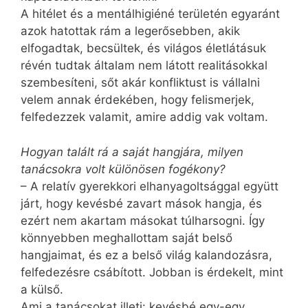
A hitélet és a mentálhigiéné területén egyaránt
azok hatottak rám a legerősebben, akik
elfogadtak, becsültek, és világos életlátásuk
révén tudtak általam nem látott realitásokkal
szembesíteni, sőt akár konfliktust is vállalni
velem annak érdekében, hogy felismerjek,
felfedezzek valamit, amire addig vak voltam.
Hogyan talált rá a saját hangjára, milyen
tanácsokra volt különösen fogékony?
– A relatív gyerekkori elhanyagoltsággal együtt
járt, hogy kevésbé zavart mások hangja, és
ezért nem akartam másokat túlharsogni. Így
könnyebben meghallottam saját belső
hangjaimat, és ez a belső világ kalandozásra,
felfedezésre csábított. Jobban is érdekelt, mint
a külső.
Ami a tanácsokat illeti: kevésbé egy-egy