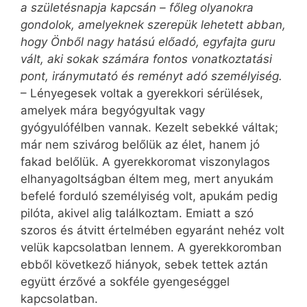
a születésnapja kapcsán – főleg olyanokra
gondolok, amelyeknek szerepük lehetett abban,
hogy Önből nagy hatású előadó, egyfajta guru
vált, aki sokak számára fontos vonatkoztatási
pont, iránymutató és reményt adó személyiség.
– Lényegesek voltak a gyerekkori sérülések,
amelyek mára begyógyultak vagy
gyógyulófélben vannak. Kezelt sebekké váltak;
már nem szivárog belőlük az élet, hanem jó
fakad belőlük. A gyerekkoromat viszonylagos
elhanyagoltságban éltem meg, mert anyukám
befelé forduló személyiség volt, apukám pedig
pilóta, akivel alig találkoztam. Emiatt a szó
szoros és átvitt értelmében egy­aránt nehéz volt
velük kapcsolatban lennem. A gyerekkoromban
ebből következő hiányok, sebek tettek aztán
együtt érzővé a sokféle gyengeséggel
kapcsolatban.