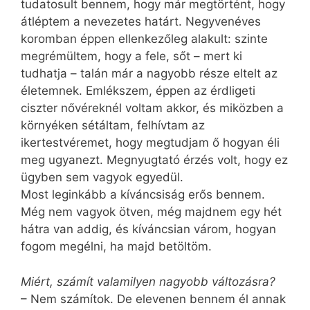
tudatosult bennem, hogy már megtörtént, hogy
átléptem a nevezetes határt. Negyvenéves
koromban éppen ellenkezőleg alakult: szinte
megrémültem, hogy a fele, sőt – mert ki
tudhatja – talán már a nagyobb része eltelt az
életemnek. Emlékszem, éppen az érdligeti
ciszter nővéreknél voltam akkor, és miközben a
környéken sétáltam, felhívtam az
ikertestvéremet, hogy megtudjam ő hogyan éli
meg ugyanezt. Megnyugtató érzés volt, hogy ez
ügyben sem vagyok egyedül.
Most leginkább a kíváncsiság erős bennem.
Még nem vagyok ötven, még majdnem egy hét
hátra van addig, és kíváncsian várom, hogyan
fogom megélni, ha majd betöltöm.
Miért, számít valamilyen nagyobb változásra?
– Nem számítok. De elevenen bennem él annak