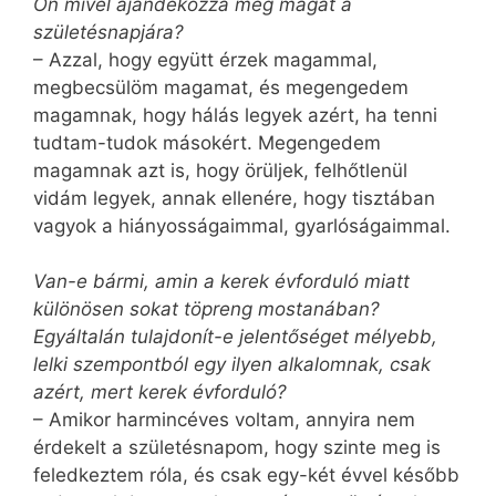
Ön mivel ajándékozza meg magát a
születésnapjára?
– Azzal, hogy együtt érzek magammal,
megbecsülöm magamat, és megengedem
magamnak, hogy hálás legyek azért, ha tenni
tudtam-tudok másokért. Megengedem
magamnak azt is, hogy örüljek, felhőtlenül
vidám legyek, annak ellenére, hogy tisztában
vagyok a hiányosságaimmal, gyarlóságaimmal.
Van-e bármi, amin a kerek évforduló miatt
különösen sokat töpreng mostanában?
Egyáltalán tulajdonít-e jelentőséget mélyebb,
lelki szempontból egy ilyen alkalomnak, csak
azért, mert kerek évforduló?
– Amikor harmincéves voltam, annyira nem
érdekelt a születésnapom, hogy szinte meg is
feledkeztem róla, és csak egy-két évvel később