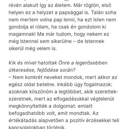
révén alakult így az életem. Már rögtön, első
helyen ez a helyzet a papsággal is. Talán soha
nem mertem volna pap lenni, ha ezt Isten nem
gondolja el rólam, ha csak én gondolom ki
magamnak! Ma már tudom, hogy nekem ez
még Istennel sem sikerülne – de Istennek
sikerül még velem is.
Kik és mivel hatottak Önre a legerősebben
útkeresése, fejlődése során?
– Nem konkrét neveket mondok, mert akkor az
egész oldal betelne. Inkább úgy fogalmazok:
azoknak köszönöm a legtöbbet, akik szerettek-
szeretnek, mert az elfogadásukkal végtelenül
megkönnyítették a dolgomat: emiatt
befogadhatóbb volt, amit mondtak. Az
értékátadás alapvetően a pozitív érzésekkel teli
kapcsolatokban történik.