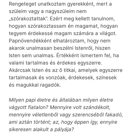
Rengeteget unatkoztam gyerekként, mert a
szüleim vagy a nagyszüleim nem
„szórakoztattak”. Ezért meg kellett tanulnom,
hogyan szórakoztassam én magamat, hogyan
tegyem érdekessé magam számára a világot.
Papnövendékként elhatároztam, hogy nem
akarok unalmasan beszélni Istenről, hiszen
Isten sem unalmas. Értékként ismertem fel, ha
valami tartalmas és érdekes egyszerre.
Akárcsak Isten és az ő titkai, amelyek egyszerre
tartalmasak és vonzóak, érdekesek, színesek
és magukkal ragadók.
Milyen papi életre és általában milyen életre
vágyott fiatalon? Mennyire volt szándékolt,
mennyire véletlenből vagy szerencséből fakadó,
ami aztán történt; az, hogy éppen így, ennyire
sikeresen alakult a pályája?