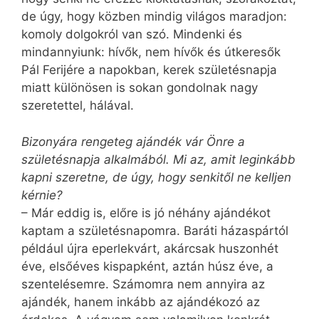
de úgy, hogy közben mindig világos maradjon:
komoly dolgokról van szó. Mindenki és
mindannyiunk: hívők, nem hívők és útkeresők
Pál Ferijére a napokban, kerek születésnapja
miatt különösen is sokan gondolnak nagy
szeretettel, hálával.
Bizonyára rengeteg ajándék vár Önre a
születésnapja alkalmából. Mi az, amit leginkább
kapni szeretne, de úgy, hogy senkitől ne kelljen
kérnie?
– Már eddig is, előre is jó néhány ajándékot
kaptam a születésnapomra. Baráti házaspártól
például újra eperlekvárt, akárcsak huszonhét
éve, elsőéves kispapként, aztán húsz éve, a
szentelésemre. Számomra nem annyira az
ajándék, hanem inkább az ajándékozó az