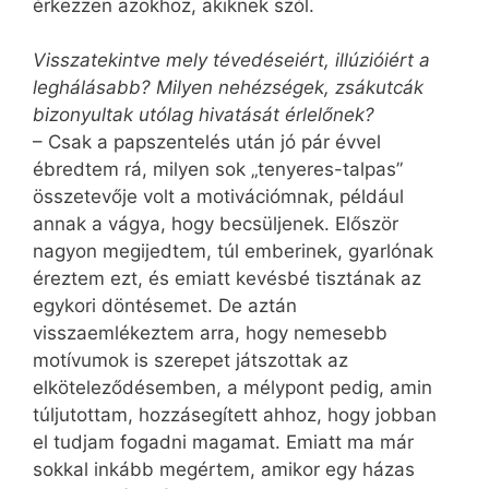
érkezzen azokhoz, akiknek szól.
Visszatekintve mely tévedéseiért, illúziói­ért a
leghálásabb? Milyen nehézségek, zsákutcák
bizonyultak utólag hivatását érlelőnek?
– Csak a papszentelés után jó pár évvel
ébredtem rá, milyen sok „tenyeres-talpas”
összetevője volt a motivációmnak, például
annak a vágya, hogy becsüljenek. Először
nagyon megijedtem, túl emberinek, gyarlónak
éreztem ezt, és emiatt kevésbé tisztának az
egykori döntésemet. De aztán
visszaemlékeztem arra, hogy nemesebb
motívumok is szerepet játszottak az
elköteleződésemben, a mélypont pedig, amin
túljutottam, hozzásegített ahhoz, hogy jobban
el tudjam fogadni magamat. Emiatt ma már
sokkal inkább megértem, amikor egy házas