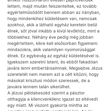
amikor huszonhárom évesen papnövendék
lettem, majd miután felszenteltek, ez tovább
egyértelműsödött bennem abban az irányban,
hogy mindenkihez küldetésem van, nemcsak
azokhoz, akik a látható egyház keretein belül
élnek, sőt jóval inkább a kívül levőkhöz, mint a
többiekhez. Néhány éve pedig még jobban
megértettem, kikre kell elsősorban figyelnem:
mindazokra, akik valamilyen nyomorúsággal
élnek. Ez egybevág az egyház küldetésével is.
Igyekszem szeretni Istent, és ebből fakadóan
javára lenni embertársaimnak. Megsejtve Jézus
szeretetét nem merem azt a célt kitűzni, hogy
másokat krisztusi módon szeressek, de a
javukra lennem talán sikerülhet.
A jézusi példabeszéd szerint a pásztor
otthagyja a kilencvenkilenc igazat az eltévedt
egy miatt. Mi viszont gyakorta mintha az