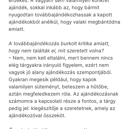
érdekes. A vágyam sem valamilyen konkrét
ajándék, sokkal inkább az, hogy bármit
nyugodtan továbbajándékozhassak a kapott
ajándékokból anélkül, hogy valaki megbántódna
emiatt.
A továbbajándékozás burkolt kritika amiatt,
hogy nem találták el, mit szeretett volna?
– Nem, nem kell eltalálni, mert bennem nincs
elég tárgyakra irányuló figyelem, ezért nem
vagyok jó alany ajándékozás szempontjából.
Gyakran megesik például, hogy kapok
valamilyen süteményt, beteszem a hűtőbe,
aztán megfeledkezem róla. Az ajándékozásnak
számomra a kapcsolati része a fontos, a tárgy
pedig jel: kiegészítője a szeretetnek, amely az
ajándékozóval összeköt.