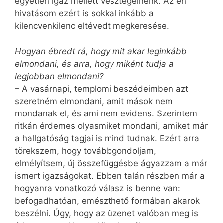
egyetlen igaz mellett vesztegelnénk. Az én
hivatásom ezért is sokkal inkább a
kilencvenkilenc eltévedt megkeresése.
Hogyan ébredt rá, hogy mit akar leg­inkább
elmondani, és arra, hogy miként tudja a
legjobban elmondani?
– A vasárnapi, templomi beszédeimben azt
szeretném elmondani, amit mások nem
mondanak el, és ami nem evidens. Szerintem
ritkán érdemes olyasmiket mondani, amiket már
a hallgatóság tagjai is mind tudnak. Ezért arra
törekszem, hogy továbbgondoljam,
elmélyítsem, új összefüggésbe ágyazzam a már
ismert igazságokat. Ebben talán részben már a
hogyanra vonatkozó válasz is benne van:
befogadhatóan, emészthető formában akarok
beszélni. Úgy, hogy az üzenet valóban meg is