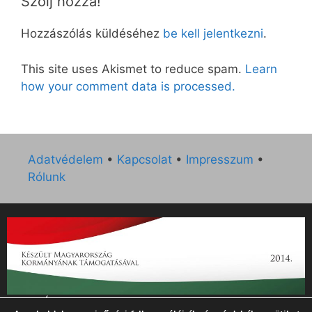
Szólj hozzá!
Hozzászólás küldéséhez
be kell jelentkezni
.
This site uses Akismet to reduce spam.
Learn
how your comment data is processed.
Adatvédelem
•
Kapcsolat
•
Impresszum
•
Rólunk
„Az Új Ember katolikus hetilap 2014. évi működésének