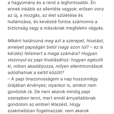
a hagyomány és a rend a legfontosabb. Én
ennek inkább az ellentéte vagyok: erősen vonz
az új, a mozgás, az élet születése és
hullámzása, és kevésbé fontos számomra a
biztonság vagy a másoknak megfelelni vágyás.
Miként határozná meg azt a szerepet, hivatást,
amelyet papságán belül (vagy azon túl? – ez is
kérdés) felismert a maga számára? Hogyan
viszonyul ez papi hivatásához: hogyan egészíti
ki, miben akadályozza, milyen ellentmondások
adódhatnak a kettő között?
– A papi önazonosságom a nap huszonnégy
órájában érvényes; olyankor is, amikor nem
gondolok rá. De nem akarok mindig papi
szerepben lenni, mert ennél árnyaltabbnak
gondolom az emberi létezést. Hogy
szakmaibban fogalmazzak: nem akarok