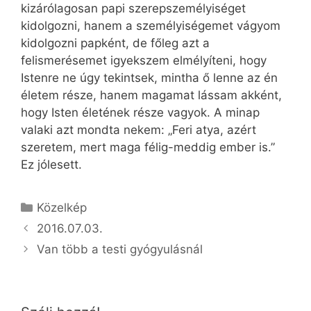
kizárólagosan papi szerep­személyiséget
kidolgozni, hanem a személyiségemet vágyom
kidolgozni papként, de főleg azt a
felismerésemet igyekszem elmélyíteni, hogy
Istenre ne úgy tekintsek, mintha ő lenne az én
életem része, hanem magamat lássam akként,
hogy Isten életének része vagyok. A minap
valaki azt mondta nekem: „Feri atya, azért
szeretem, mert maga félig-meddig ember is.”
Ez jólesett.
Kategória
Közelkép
2016.07.03.
Van több a testi gyógyulásnál