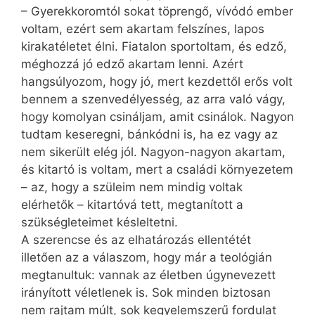
– Gyerekkoromtól sokat töprengő, vívódó ember
voltam, ezért sem akartam felszínes, lapos
kirakatéletet élni. Fiatalon sportoltam, és edző,
méghozzá jó edző akartam lenni. Azért
hangsúlyozom, hogy jó, mert kezdettől erős volt
bennem a szenvedélyesség, az arra való vágy,
hogy komolyan csináljam, amit csinálok. Nagyon
tudtam keseregni, bánkódni is, ha ez vagy az
nem sikerült elég jól. Nagyon-nagyon akartam,
és kitartó is voltam, mert a családi környezetem
– az, hogy a szüleim nem mindig voltak
elérhetők – kitartóvá tett, megtanított a
szükségleteimet késleltetni.
A szerencse és az elhatározás ellentétét
illetően az a válaszom, hogy már a teológián
megtanultuk: vannak az életben úgynevezett
irányított véletlenek is. Sok minden biztosan
nem rajtam múlt, sok kegyelemszerű fordulat