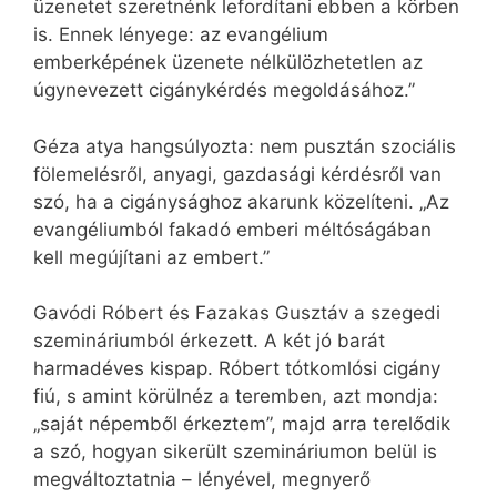
üzenetet szeretnénk lefordítani ebben a körben
is. Ennek lényege: az evangélium
emberképének üzenete nélkülözhetetlen az
úgynevezett cigánykérdés megoldásához.”
Géza atya hangsúlyozta: nem pusztán szociális
fölemelésről, anyagi, gazdasági kérdésről van
szó, ha a cigánysághoz akarunk közelíteni. „Az
evangéliumból fakadó emberi méltóságában
kell megújítani az embert.”
Gavódi Róbert és Fazakas Gusztáv a szegedi
szemináriumból érkezett. A két jó barát
harmadéves kispap. Róbert tótkomlósi cigány
fiú, s amint körülnéz a teremben, azt mondja:
„saját népemből érkeztem”, majd arra terelődik
a szó, hogyan sikerült szemináriumon belül is
megváltoztatnia – lényével, megnyerő