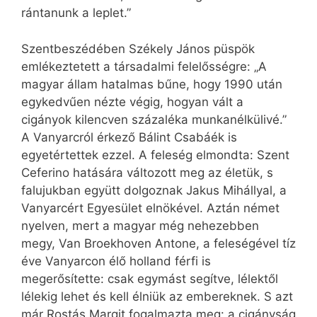
rántanunk a leplet.”
Szentbeszédében Székely János püspök
emlékeztetett a társadalmi felelősségre: „A
magyar állam hatalmas bűne, hogy 1990 után
egykedvűen nézte végig, hogyan vált a
cigányok kilencven százaléka munkanélkülivé.”
A Vanyarcról érkező Bálint Csabáék is
egyetértettek ezzel. A feleség elmondta: Szent
Ceferino hatására változott meg az életük, s
falujukban együtt dolgoznak Jakus Mihállyal, a
Vanyarcért Egyesület elnökével. Aztán német
nyelven, mert a magyar még nehezebben
megy, Van Broekhoven Antone, a feleségével tíz
éve Vanyarcon élő holland férfi is
megerősítette: csak egymást segítve, lélektől
lélekig lehet és kell élniük az embereknek. S azt
már Rostás Margit fogalmazta meg: a cigányság