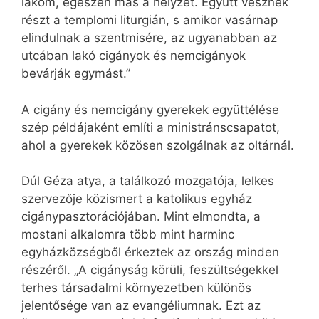
lakom, egészen más a helyzet. Együtt vesznek
részt a templomi liturgián, s amikor vasárnap
elindulnak a szentmisére, az ugyanabban az
utcában lakó cigányok és nemcigányok
bevárják egymást.”
A cigány és nemcigány gyerekek együttélése
szép példájaként említi a ministránscsapatot,
ahol a gyerekek közösen szolgálnak az oltárnál.
Dúl Géza atya, a találkozó mozgatója, lelkes
szervezője közismert a katolikus egyház
cigánypasztorációjában. Mint elmondta, a
mostani alkalomra több mint harminc
egyházközségből érkeztek az ország minden
részéről. „A cigányság körüli, feszültségekkel
terhes társadalmi környezetben különös
jelentősége van az evangéliumnak. Ezt az