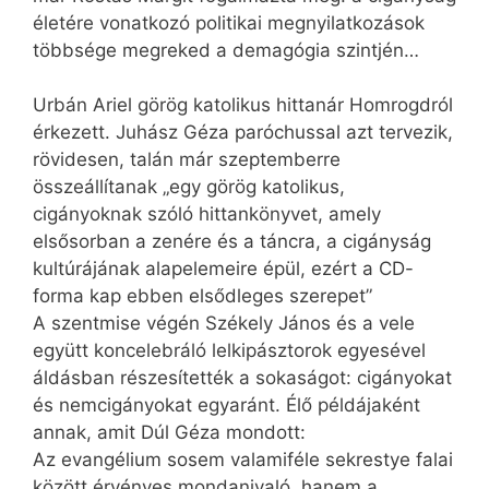
életére vonatkozó politikai megnyilatkozások
többsége megreked a demagógia szintjén…
Urbán Ariel görög katolikus hittanár Homrogdról
érkezett. Juhász Géza paróchussal azt tervezik,
rövidesen, talán már szeptemberre
összeállítanak „egy görög katolikus,
cigányoknak szóló hittankönyvet, amely
elsősorban a zenére és a táncra, a cigányság
kultúrájának alapelemeire épül, ezért a CD-
forma kap ebben elsődleges szerepet”
A szentmise végén Székely János és a vele
együtt koncelebráló lelkipásztorok egyesével
áldásban részesítették a sokaságot: cigányokat
és nemcigányokat egyaránt. Élő példájaként
annak, amit Dúl Géza mondott:
Az evangélium sosem valamiféle sekrestye falai
között érvényes mondanivaló, hanem a