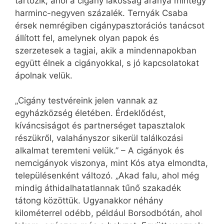
tartozik, ahol a cigány lakosság aránya mintegy
harminc-negyven százalék. Ternyák Csaba
érsek nemrégiben cigánypasztorációs tanácsot
állított fel, amelynek olyan papok és
szerzetesek a tagjai, akik a mindennapokban
együtt élnek a cigányokkal, s jó kapcsolatokat
ápolnak velük.
„Cigány testvéreink jelen vannak az
egyházközség életében. Érdeklődést,
kíváncsiságot és partnerséget tapasztalok
részükről, valahányszor sikerül találkozási
alkalmat teremteni velük.” – A cigányok és
nemcigányok viszonya, mint Kós atya elmondta,
településenként változó. „Akad falu, ahol még
mindig áthidalhatatlannak tűnő szakadék
tátong közöttük. Ugyanakkor néhány
kilométerrel odébb, például Borsodbótán, ahol