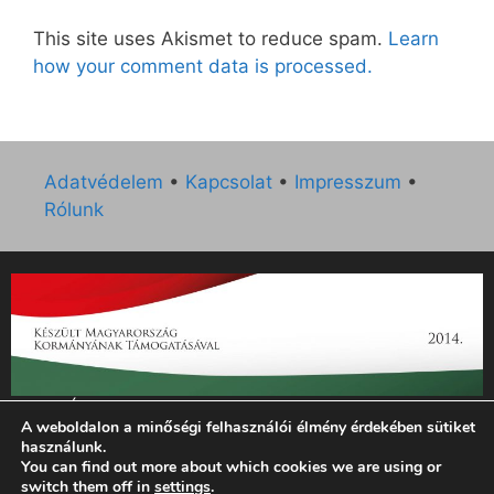
This site uses Akismet to reduce spam.
Learn
how your comment data is processed.
Adatvédelem
•
Kapcsolat
•
Impresszum
•
Rólunk
„Az Új Ember katolikus hetilap 2014. évi működésének
A weboldalon a minőségi felhasználói élmény érdekében sütiket
támogatását az EGYH-KCP-14-P-0121 sz. támogatási
használunk.
szerződés keretében 3 000 000 Ft összegben támogatta az
You can find out more about which cookies we are using or
Emberi Erőforrások Minisztériuma.”
switch them off in
settings
.