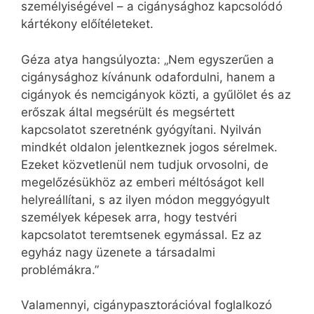
személyiségével – a cigánysághoz kapcsolódó
kártékony előítéleteket.
Géza atya hangsúlyozta: „Nem egyszerűen a
cigánysághoz kívánunk odafordulni, hanem a
cigányok és nemcigányok közti, a gyűlölet és az
erőszak által megsérült és megsértett
kapcsolatot szeretnénk gyógyítani. Nyilván
mindkét oldalon jelentkeznek jogos sérelmek.
Ezeket közvetlenül nem tudjuk orvosolni, de
megelőzésükhöz az emberi méltóságot kell
helyreállítani, s az ilyen módon meggyógyult
személyek képesek arra, hogy testvéri
kapcsolatot teremtsenek egymással. Ez az
egyház nagy üzenete a társadalmi
problémákra.”
Valamennyi, cigánypasztorációval foglalkozó