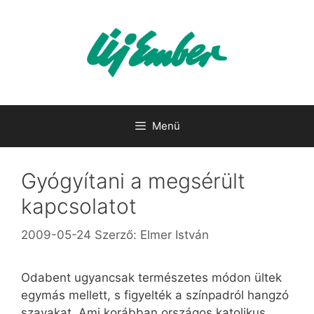
Kilépés
a
tartalomba
Menü
Gyógyítani a megsérült
kapcsolatot
2009-05-24
Szerző:
Elmer István
Odabent ugyancsak természetes módon ültek
egymás mellett, s figyelték a színpadról hangzó
szavakat. Ami korábban országos katolikus