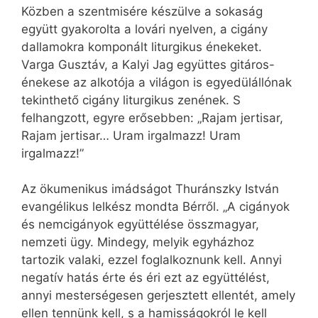
Közben a szentmisére készülve a sokaság
együtt gyakorolta a lovári nyelven, a cigány
dallamokra komponált liturgikus énekeket.
Varga Gusztáv, a Kalyi Jag együttes gitáros-
énekese az alkotója a világon is egyedülállónak
tekinthető cigány liturgikus zenének. S
felhangzott, egyre erősebben: „Rajam jertisar,
Rajam jertisar… Uram irgalmazz! Uram
irgalmazz!”
Az ökumenikus imádságot Thuránszky István
evangélikus lelkész mondta Bérről. „A cigányok
és nemcigányok együttélése összmagyar,
nemzeti ügy. Mindegy, melyik egyházhoz
tartozik valaki, ezzel foglalkoznunk kell. Annyi
negatív hatás érte és éri ezt az együttélést,
annyi mesterségesen gerjesztett ellentét, amely
ellen tennünk kell, s a hamisságokról le kell