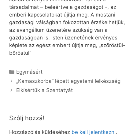
társadalmat – beleértve a gazdaságot -, az
emberi kapcsolatokat újítja meg. A mostani
gazdasági válságban fokozottan érzékelhetjük,
az evangélium üzenetére szükség van a
gazdaságban is. Isten üzenetének érvényes
képlete az egész embert újítja meg, „szőröstül-
bőröstül”
Kategória
Egymásért
„Kamaszkorba” lépett egyetemi lelkészség
Elkísértük a Szentatyát
Szólj hozzá!
Hozzászólás küldéséhez
be kell jelentkezni
.