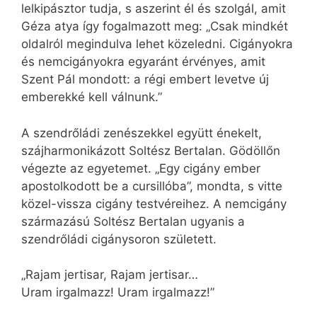
lelkipásztor tudja, s aszerint él és szolgál, amit
Géza atya így fogalmazott meg: „Csak mindkét
oldalról megindulva lehet közeledni. Cigányokra
és nemcigányokra egyaránt érvényes, amit
Szent Pál mondott: a régi embert levetve új
emberekké kell válnunk.”
A szendrőládi zenészekkel együtt énekelt,
szájharmonikázott Soltész Bertalan. Gödöllőn
végezte az egyetemet. „Egy cigány ember
apostolkodott be a cursillóba”, mondta, s vitte
közel-vissza cigány testvéreihez. A nemcigány
származású Soltész Bertalan ugyanis a
szendrőládi cigánysoron született.
„Rajam jertisar, Rajam jertisar…
Uram irgalmazz! Uram irgalmazz!”