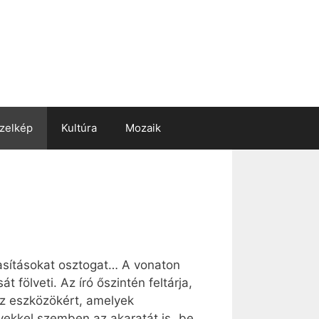
zelkép
Kultúra
Mozaik
asításokat osztogat… A vonaton
 fölveti. Az író őszintén feltárja,
 az eszközökért, amelyek
yekkel szemben az akaratát is „be