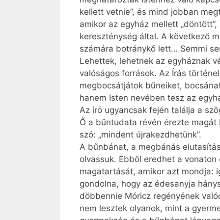
kellett vetnie”, és mind jobban meg
amikor az egyház mellett „döntött”
kereszténység által. A következő 
számára botránykő lett… Semmi sem 
Lehettek, lehetnek az egyháznak v
valóságos források. Az Írás történe
megbocsátjátok bűneiket, bocsánat
hanem Isten nevében tesz az egyh
Az író ugyancsak fején találja a sz
Ő a bűntudata révén érezte magát k
szó: „mindent újrakezdhetünk”.
A bűnbánat, a megbánás elutasítás
olvassuk. Ebből eredhet a vonaton 
magatartását, amikor azt mondja: i
gondolna, hogy az édesanyja hánysz
döbbennie Móricz regényének valódi
nem lesztek olyanok, mint a gyerme