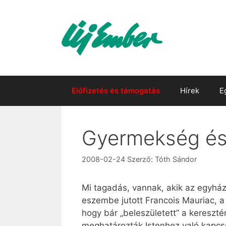
Kilépés
a
tartalomba
Előfizetés és támogatás
Hírek
E
Gyermekség és
2008-02-24
Szerző:
Tóth Sándor
Mi tagadás, vannak, akik az egyhá
eszembe jutott Francois Mauriac, a f
hogy bár „beleszületett” a kereszté
meghatározták Istenhez való kapcso