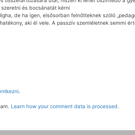
sszetartozására utal, hiszen ki lehet őszintébb a gyer
t szeretni és bocsánatát kérni
gha, de ha igen, elsősorban felnőtteknek szóló „pedagó
atékony, aki él vele. A passzív szemléletnek semmi ér
lentkezni
.
spam.
Learn how your comment data is processed.