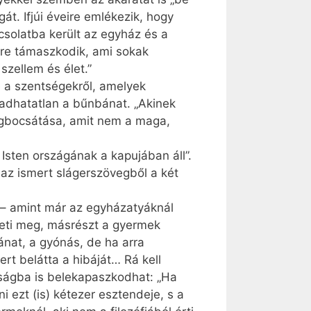
t. Ifjúi éveire emlékezik, hogy
csolatba került az egyház és a
yre támaszkodik, ami sokak
zellem és élet.”
 a szentségekről, amelyek
aradhatatlan a bűnbánat. „Akinek
egbocsátása, amit nem a maga,
 Isten országának a kapujában áll”.
az ismert slágerszövegből a két
 – amint már az egyházatyáknál
veti meg, másrészt a gyermek
nat, a gyónás, de ha arra
rt belátta a hibáját… Rá kell
sságba is belekapaszkodhat: „Ha
ezt (is) kétezer esztendeje, s a