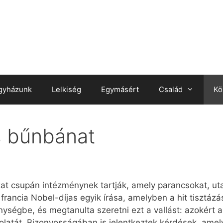
gyházunk
Lelkiség
Egymásért
Család
Kö
 bűnbánat
zat csupán intézménynek tartják, amely parancsokat, ut
rancia Nobel-díjas egyik írása, amelyben a hit tisztázását
nységbe, és megtanulta szeretni ezt a vallást: azokért
latát. Bizonyosságában is jelentkeztek kérdések, amel