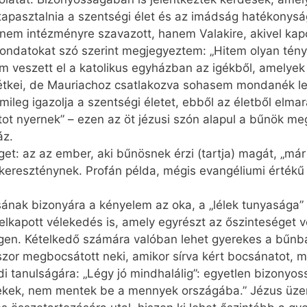
tapasztalnia a szentségi élet és az imádság hatékonyságá
, nem intézményre szavazott, hanem Valakire, akivel kap
mondatokat szó szerint megjegyeztem: „Hitem olyan tén
veszett el a katolikus egyházban az igékből, amelyek s
étkei, de Mauriachoz csatlakozva sohasem mondanék le
lmileg igazolja a szentségi életet, ebből az életből elm
ot nyernek” – ezen az öt jézusi szón alapul a bűnök m
áz.
öget: az az ember, aki bűnösnek érzi (tartja) magát, „már
ereszténynek. Profán példa, mégis evangéliumi értékű 
ának bizonyára a kényelem az oka, a „lélek tunyasága”
elkapott vélekedés is, amely egyrészt az őszinteséget 
gen. Kételkedő számára valóban lehet gyerekes a bűnbá
or megbocsátott neki, amikor sírva kért bocsánatot, me
 tanulságára: „Légy jó mindhalálig”: egyetlen bizonyo
kek, nem mentek be a mennyek országába.” Jézus üzeni 