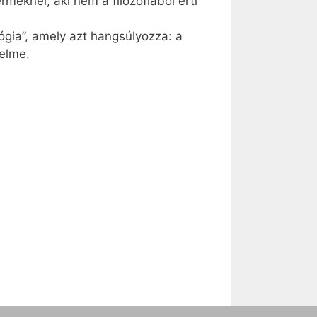
meknél, aki nem a filozófiából érti
gia”, amely azt hangsúlyozza: a
telme.