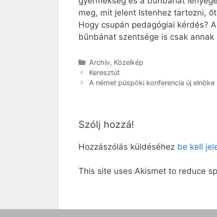
gyermekség és a bűnbánat lényeges ö
meg, mit jelent Istenhez tartozni, ő
Hogy csupán pedagógiai kérdés? Ali
bűnbánat szentsége is csak annak h
Kategória
Archív
,
Közelkép
Keresztút
A német püspöki konferencia új elnöke
Szólj hozzá!
Hozzászólás küldéséhez
be kell je
This site uses Akismet to reduce 