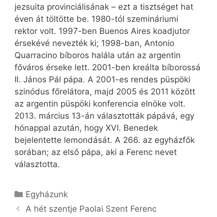
jezsuita provinciálisának – ezt a tisztséget hat
éven át töltötte be. 1980-tól szemináriumi
rektor volt. 1997-ben Buenos Aires koadjutor
érsekévé nevezték ki; 1998-ban, Antonio
Quarracino bíboros halála után az argentin
főváros érseke lett. 2001-ben kreálta bíborossá
II. János Pál pápa. A 2001-es rendes püspöki
szinódus főrelátora, majd 2005 és 2011 között
az argentin püspöki konferencia elnöke volt.
2013. március 13-án választották pápává, egy
hónappal azután, hogy XVI. Benedek
bejelentette lemondását. A 266. az egyházfők
sorában; az első pápa, aki a Ferenc nevet
választotta.
Kategória
Egyházunk
A hét szentje Paolai Szent Ferenc