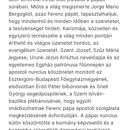
sorában. Mióta a világ megismerte Jorge Mario
Bergogliót, azaz Ferenc pápát, tapasztalhatjuk,
hogy mindenhol és minden időben a szeretetet,
a testvériséget hirdeti. Karizmája, közvetlen és
egyszerű természete a világ minden pontján
érthető és világos üzenetet hordoz, az
evangélium üzenetét. Szent József, Szűz Mária
jegyese, Urunk Jézus Krisztus nevelőapja és az
egyetemes Egyház patrónusa főünnepén az
apostoli nuncius köszönetet mondott az
Esztergom-Budapesti Főegyházmegyének,
elsősorban Erdő Péter bíborosnak és Snell
György segédpüspöknek, a Szent István-
bazilika plébánosának, hogy együtt
imádkozhatnak Ferenc pápa apostoli szolgálata
megkezdésének évfordulóján. A pápai nuncius
külön köszöntötte a kormány képviselőit és a