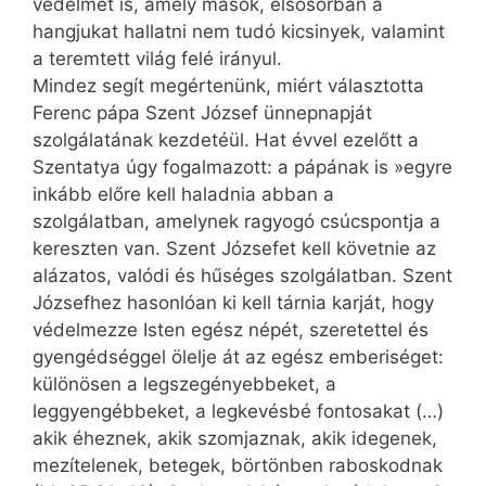
védelmet is, amely mások, elsősorban a
hangjukat hallatni nem tudó kicsinyek, valamint
a teremtett világ felé irányul.
Mindez segít megértenünk, miért választotta
Ferenc pápa Szent József ünnepnapját
szolgálatának kezdetéül. Hat évvel ezelőtt a
Szentatya úgy fogalmazott: a pápának is »egyre
inkább előre kell haladnia abban a
szolgálatban, amelynek ragyogó csúcspontja a
kereszten van. Szent Józsefet kell követnie az
alázatos, valódi és hűséges szolgálatban. Szent
Józsefhez hasonlóan ki kell tárnia karját, hogy
védelmezze Isten egész népét, szeretettel és
gyengédséggel ölelje át az egész emberiséget:
különösen a legszegényebbeket, a
leggyengébbeket, a legkevésbé fontosakat (…)
akik éheznek, akik szomjaznak, akik idegenek,
mezítelenek, betegek, börtönben raboskodnak