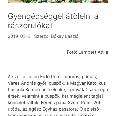
Gyengédséggel átölelni a
rászorulókat
2019-03-31
Szerző:
Bókay László
Fotó: Lambert Attila
A szertartáson Erdő Péter bíboros, prímás;
Veres András győri püspök, a Magyar Katolikus
Püspöki Konferencia elnöke; Ternyák Csaba egri
érsek, valamint a püspöki kar megjelent tagjai
koncelebráltak. Ferenc pápa Szent Péter 266.
utóda, az egész Egyház pásztora. Ő az első
latin-amerikai és az első jezsuita a pápák