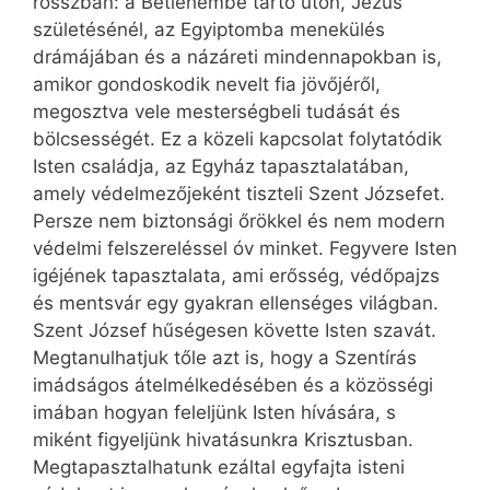
rosszban: a Betlehembe tartó úton, Jézus
születésénél, az Egyiptomba menekülés
drámájában és a názáreti mindennapokban is,
amikor gondoskodik nevelt fia jövőjéről,
megosztva vele mesterségbeli tudását és
bölcsességét. Ez a közeli kapcsolat folytatódik
Isten családja, az Egyház tapasztalatában,
amely védelmezőjeként tiszteli Szent Józsefet.
Persze nem biztonsági őrökkel és nem modern
védelmi felszereléssel óv minket. Fegyvere Isten
igéjének tapasztalata, ami erősség, védőpajzs
és mentsvár egy gyakran ellenséges világban.
Szent József hűségesen követte Isten szavát.
Megtanulhatjuk tőle azt is, hogy a Szentírás
imádságos átelmélkedésében és a közösségi
imában hogyan feleljünk Isten hívására, s
miként figyeljünk hivatásunkra Krisz­tusban.
Megtapasztalhatunk ezáltal egyfajta isteni