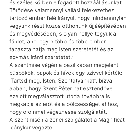
és széles körben elfogadott hozzáállásunkat.
Törődése valamennyi vallási felekezethez
tartozó ember felé irányul, hogy mind­annnyian
vegyünk részt közös otthonunk újjáépítésében
és megvédésében, s olyan hellyé tegyük a
földet, ahol egyre több és több ember
tapasztalhatja meg Isten szeretetét és az
egymás iránti szeretetet.”
A szentmise végén a bazilikában megjelent
püspökök, papok és hívek egy szívvel kérték:
„Tartsd meg, Isten, Szentatyánkat”, bízva
abban, hogy Szent Péter hat esztendővel
ezelőtt megválasztott utóda továbbra is
megkapja az erőt és a bölcsességet ahhoz,
hogy örömmel végezhesse szolgálatát.
A szentmisén a zenei szolgálatot a Magnificat
leánykar végezte.