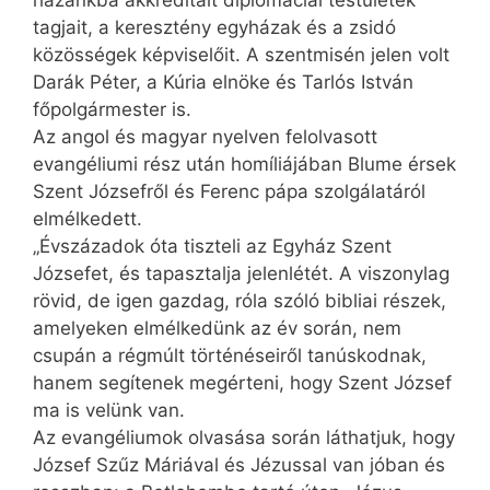
hazánkba akkreditált diplomáciai testületek
tagjait, a keresztény egyházak és a zsidó
közösségek képviselőit. A szentmisén jelen volt
Darák Péter, a Kúria elnöke és Tarlós István
főpolgármester is.
Az angol és magyar nyelven felolvasott
evangéliumi rész után homíliájában Blume érsek
Szent Józsefről és Ferenc pápa szolgálatáról
elmélkedett.
„Évszázadok óta tiszteli az Egyház Szent
Józsefet, és tapasztalja jelenlétét. A viszonylag
rövid, de igen gazdag, róla szóló bibliai részek,
amelyeken elmélkedünk az év során, nem
csupán a régmúlt történéseiről tanúskodnak,
hanem segítenek megérteni, hogy Szent József
ma is velünk van.
Az evangéliumok olvasása során láthatjuk, hogy
József Szűz Máriával és Jézussal van jóban és