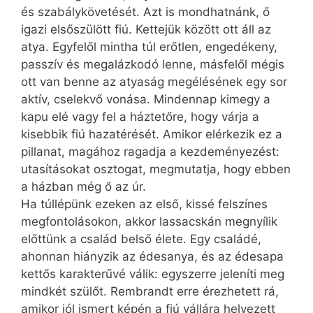
és szabálykövetését. Azt is mondhatnánk, ő
igazi elsőszülött fiú. Kettejük között ott áll az
atya. Egyfelől mintha túl erőtlen, engedékeny,
passzív és megalázkodó lenne, másfelől mégis
ott van benne az atyaság megélésének egy sor
aktív, cselekvő vonása. Mindennap kimegy a
kapu elé vagy fel a háztetőre, hogy várja a
kisebbik fiú hazatérését. Amikor elérkezik ez a
pillanat, magához ragadja a kezdeményezést:
utasításokat osztogat, megmutatja, hogy ebben
a házban még ő az úr.
Ha túllépünk ezeken az első, kissé felszínes
megfontolásokon, akkor lassacskán megnyílik
előttünk a család belső élete. Egy családé,
ahonnan hiányzik az édesanya, és az édesapa
kettős karakterűvé válik: egyszerre jeleníti meg
mindkét szülőt. Rembrandt erre érezhetett rá,
amikor jól ismert képén a fiú vállára helyezett