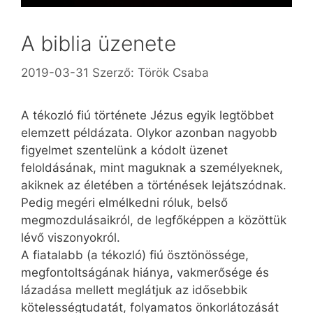
A biblia üzenete
2019-03-31
Szerző:
Török Csaba
A tékozló fiú története Jézus egyik legtöbbet
elemzett példázata. Olykor azonban nagyobb
figyelmet szentelünk a kódolt üzenet
feloldásának, mint maguknak a személyeknek,
akiknek az életében a történések lejátszódnak.
Pedig megéri elmélkedni róluk, belső
megmozdulásaikról, de legfőképpen a közöttük
lévő viszonyokról.
A fiatalabb (a tékozló) fiú ösztönössége,
megfontoltságának hiánya, vakmerősége és
lázadása mellett meglátjuk az idősebbik
kötelességtudatát, folyamatos önkorlátozását