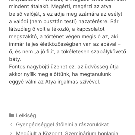
mindent átalakít. Megérti, megérzi az atya
belső valóját, s ez adja meg számára az esélyt
a valódi (nem pusztán testi) hazatérésre. Bár
látszólag ő volt a tékozló, a kapcsolatot
megszakító, a történet végén mégis ő az, aki
immár teljes életközösségben van az apával –
ő, és nem „a jó fiú”, a tökéletesen szabálykövető
báty.
Fontos nagyböjti üzenet ez: az üdvösség útja
akkor nyílik meg előttünk, ha megtanulunk
eggyé válni az Atya irgalmas szívével.
Kategória
Lelkiség
Gyengédséggel átölelni a rászorulókat
Megújult a Központi Szeminárium honlapja