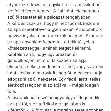
atyai kezek közül az egyiket férfi, a másikat női
kézfejjel festette meg. A fiai iránti elementáris
szülői szeretet áll e példázat tengelyében.
A kérdés csak az, hogy mihez tudnak kezdeni
az apa szeretetével a gyermekei? Az idősebbik
fiú viszonyulása merőben külsődleges. Számára
az apa egyenlő a feladattal, a tekintéllyel, a
kötelezettséggel, aminek eleget kell tenni.
Képtelen arra, hogy úgy érezzen és
gondolkodjon, mint ő. Miközben az apja
elmondja neki: „mindenem a tiéd”, vagyis az öcs
iránti jósága nem rövidíti meg őt, mégsem tudja
elfogadni az új helyzetet. Egy fedél alatt, teljes
életközösségben él az apjával – mégis idegen
tőle.
A kisebbik fiú látszólag ugyanígy elidegenedik
az apjától, s ez a fizikai mozgásában is
kifejeződik. A fordulat, a magába térés azonban