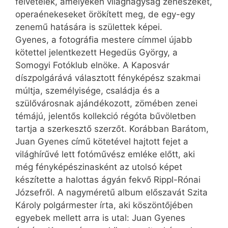
felvételek, amelyeken világnagyság zenészeket,
operaénekeseket örökített meg, de egy-egy
zenemű hatására is születtek képei.
Gyenes, a fotográfia mestere címmel újabb
kötettel jelentkezett Hegedüs György, a
Somogyi Fotóklub elnöke. A Kaposvár
díszpolgárává választott fényképész szakmai
múlt­ja, személyisége, családja és a
szülővárosnak ajándékozott, zömében zenei
témájú, jelentős kollekció régóta bűvöletben
tartja a szerkesztő szerzőt. Korábban Barátom,
Juan Gyenes című kötetével hajtott fejet a
világhírűvé lett fotóművész emléke előtt, aki
még fényképészinasként az utolsó képet
készítette a halottas ágyán fekvő Rippl-Rónai
Józsefről. A nagyméretű album előszavát Szita
Károly polgármester írta, aki köszöntőjében
egyebek mellett arra is utal: Juan Gyenes