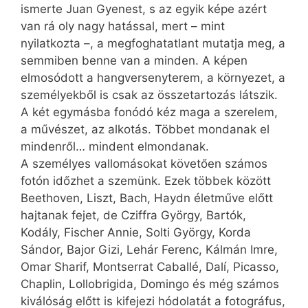
ismerte Juan Gyenest, s az egyik képe azért
van rá oly nagy hatással, mert – mint
nyilatkozta –, a megfoghatatlant mutatja meg, a
semmiben benne van a minden. A képen
elmosódott a hangversenyterem, a környezet, a
személyekből is csak az összetartozás látszik.
A két egymásba fonódó kéz maga a szerelem,
a művészet, az alkotás. Többet mondanak el
mindenről… mindent elmondanak.
A személyes vallomásokat követően számos
fotón időzhet a szemünk. Ezek többek között
Beethoven, Liszt, Bach, Haydn életműve előtt
hajtanak fejet, de Cziffra György, Bartók,
Kodály, Fischer Annie, Solti György, Korda
Sándor, Bajor Gizi, Lehár Ferenc, Kálmán Imre,
Omar Sharif, Montserrat Caballé, Dalí, Picasso,
Chaplin, Lollo­brigida, Domingo és még számos
kiválóság előtt is kifejezi hódolatát a fotográfus,