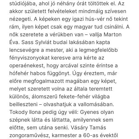
stúdiójába, ahol jó néhány órát töltöttek el. Az
akkor született felvételeket mindmáig szívesen
nézegeti. A képeken egy igazi hús-vér nő tekint
rám, ilyen képet csak egy magyar tud csinálni. A
nők szeretete a vérükben van – vallja Marton
Éva. Sass Sylviát budai lakásában kapta
lencsevégre a mester, aki a legmegfelelőbb
fényviszonyokat keresve arra kérte az
operaénekest, hogy arcával szinte érintse a
hófehér habos függönyt. Úgy éreztem, már
előre megfogalmazott magában egy képet,
melyet szeretett volna az általa teremtett
különös, álomszerű fekete-fehér világba
beilleszteni – olvashatjuk a vallomásában.
Tokody Ilona pedig úgy véli: Gyenes olyan
szépnek látta és láttatta, amilyennek sem
előtte, sem utána senki. Vásáry Tamás
zongoraművész, karmester a 60-as évektől