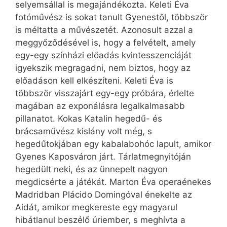
selyemsállal is megajándékozta. Keleti Éva
fotóművész is sokat tanult Gyenestől, többször
is méltatta a művészetét. Azonosult azzal a
meggyőződésével is, hogy a felvételt, amely
egy-egy színházi előadás kvintesszenciáját
igyekszik megragadni, nem biztos, hogy az
előadáson kell elkészíteni. Keleti Éva is
többször visszajárt egy-egy próbára, érlelte
magában az exponálásra legalkalmasabb
pillanatot. Kokas Katalin hegedű- és
brácsaművész kislány volt még, s
hegedűtokjában egy kabalabohóc lapult, amikor
Gyenes Kaposváron járt. Tárlatmegnyitóján
hegedült neki, és az ünnepelt nagyon
megdicsérte a játékát. Marton Éva operaénekes
Madridban Plácido Domingóval énekelte az
Aidát, amikor megkereste egy magyarul
hibátlanul beszélő úriember, s meghívta a