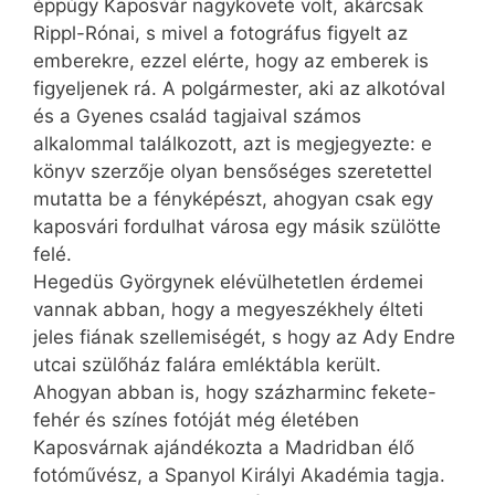
éppúgy Kaposvár nagykövete volt, akárcsak
Rippl-Rónai, s mivel a fotográfus figyelt az
emberekre, ezzel elérte, hogy az emberek is
figyeljenek rá. A polgármester, aki az alkotóval
és a Gyenes család tagjaival számos
alkalommal találkozott, azt is megjegyezte: e
könyv szerzője olyan bensőséges szeretettel
mutatta be a fényképészt, ahogyan csak egy
kaposvári fordulhat városa egy másik szülötte
felé.
Hegedüs Györgynek elévülhetetlen érdemei
vannak abban, hogy a megyeszékhely élteti
jeles fiának szellemiségét, s hogy az Ady Endre
utcai szülőház falára emléktábla került.
Ahogyan abban is, hogy százharminc fekete-
fehér és színes fotóját még életében
Kaposvárnak ajándékozta a Madridban élő
fotóművész, a Spanyol Királyi Akadémia tagja.