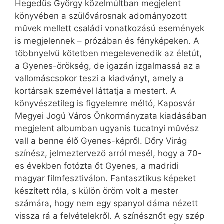
Hegedüs György közelmúltban megjelent
könyvében a szülővárosnak adományozott
művek mellett családi vonatkozású események
is megjelennek – prózában és fényképeken. A
többnyelvű kötetben megelevenedik az életút,
a Gyenes-örökség, de igazán izgalmassá az a
vallomáscsokor teszi a kiadványt, amely a
kortársak szemével láttatja a mestert. A
könyvészetileg is figyelemre méltó, Kaposvár
Megyei Jogú Város Önkormányzata kiadásában
megjelent albumban ugyanis tucatnyi művész
vall a benne élő Gyenes-képről. Dőry Virág
színész, jelmeztervező arról mesél, hogy a 70-
es években fotózta őt Gyenes, a madridi
magyar filmfesztiválon. Fantasztikus képeket
készített róla, s külön öröm volt a mester
számára, hogy nem egy spanyol dáma nézett
vissza rá a felvételekről. A színésznőt egy szép