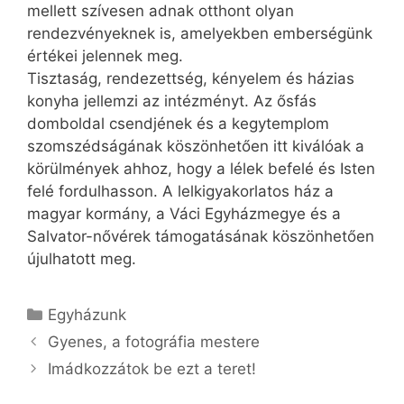
mellett szívesen adnak otthont olyan
rendezvényeknek is, amelyekben emberségünk
értékei jelennek meg.
Tisztaság, rendezettség, kényelem és házias
konyha jellemzi az intézményt. Az ősfás
domboldal csendjének és a kegytemplom
szomszédságának köszönhetően itt kiválóak a
körülmények ahhoz, hogy a lélek befelé és Isten
felé fordulhasson. A lelkigyakorlatos ház a
magyar kormány, a Váci Egyházmegye és a
Salvator-nővérek támogatásának köszönhetően
újulhatott meg.
Kategória
Egyházunk
Gyenes, a fotográfia mestere
Imádkozzátok be ezt a teret!