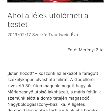
Ahol a lélek utolérheti a
testet
2019-02-17
Szerző:
Trauttwein Éva
Fotó: Merényi Zita
„Isten hozott” – köszönti az érkezőt a faragott
székelykapun olvasható felirat. A Gödöllőről
kivezető 30. úton magunk mögött hagyjuk
Máriabesnyő utolsó lakóházait, s máris feltűnik
szemünk előtt a domb tetején magasodó
Nagyboldogasszony-bazilika. A ligetes
domboldalon jobbra tartva jutunk el a barokk