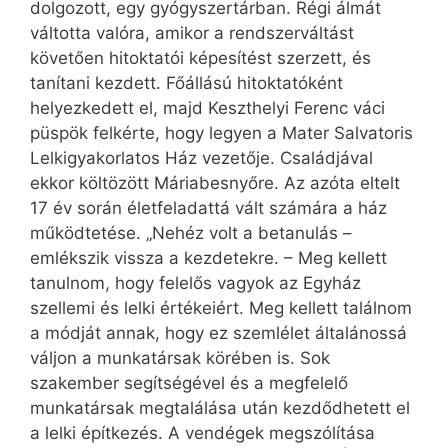
dolgozott, egy gyógyszertárban. Régi álmát
váltotta valóra, amikor a rendszerváltást
követően hitoktatói képesítést szerzett, és
tanítani kezdett. Főállású hitoktatóként
helyezkedett el, majd Keszthelyi Ferenc váci
püspök felkérte, hogy legyen a Mater Salvatoris
Lelkigyakorlatos Ház vezetője. Családjával
ekkor költözött Máriabesnyőre. Az azóta eltelt
17 év során életfeladattá vált számára a ház
működtetése. „Nehéz volt a betanulás –
emlékszik vissza a kezdetekre. – Meg kellett
tanulnom, hogy felelős vagyok az Egyház
szellemi és lelki értékeiért. Meg kellett találnom
a módját annak, hogy ez szemlélet általánossá
váljon a munkatársak körében is. Sok
szakember segítségével és a megfelelő
munkatársak megtalálása után kezdődhetett el
a lelki építkezés. A vendégek megszólítása