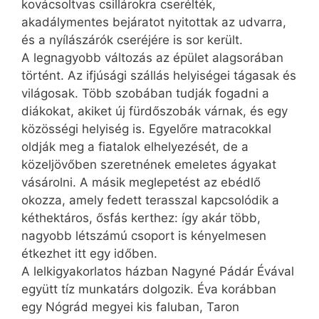
kovácsoltvas csillárokra cserélték,
akadálymentes bejáratot nyitottak az udvarra,
és a nyílászárók cseréjére is sor került.
A legnagyobb változás az épület alagsorában
történt. Az ifjúsági szállás helyiségei tágasak és
világosak. Több szobában tudják fogadni a
diákokat, akiket új fürdőszobák várnak, és egy
közösségi helyiség is. Egyelőre matracokkal
oldják meg a fiatalok elhelyezését, de a
közeljövőben szeretnének emeletes ágyakat
vásárolni. A másik meglepetést az ebédlő
okozza, amely fedett terasszal kapcsolódik a
kéthektáros, ősfás kerthez: így akár több,
nagyobb létszámú csoport is kényelmesen
étkezhet itt egy időben.
A lelkigyakorlatos házban Nagyné Pádár Évával
együtt tíz munkatárs dolgozik. Éva korábban
egy Nógrád megyei kis faluban, Taron