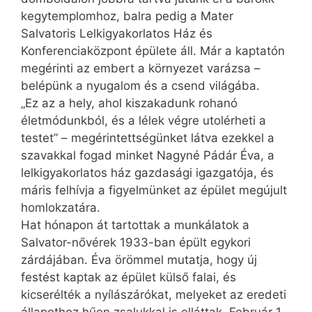
kegytemplomhoz, balra pedig a Mater
Salvatoris Lelkigyakorlatos Ház és
Konferenciaközpont épülete áll. Már a kaptatón
megérinti az embert a környezet varázsa –
belépünk a nyugalom és a csend világába.
„Ez az a hely, ahol kiszakadunk rohanó
életmódunkból, és a lélek végre utolérheti a
testet” – megérintettségünket látva ezekkel a
szavakkal fogad minket Nagyné Pádár Éva, a
lelkigyakorlatos ház gazdasági igazgatója, és
máris felhívja a figyelmünket az épület megújult
homlokzatára.
Hat hónapon át tartottak a munkálatok a
Salvator-nővérek 1933-ban épült egykori
zárdájában. Éva örömmel mutatja, hogy új
festést kaptak az épület külső falai, és
kicserélték a nyílászárókat, melyeket az eredeti