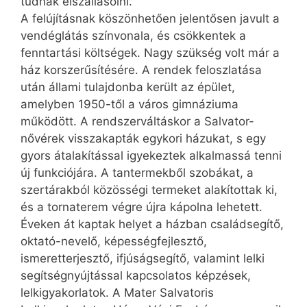
tudnak elszállásolni.
A felújításnak köszönhetően jelentősen javult a
vendéglátás színvonala, és csökkentek a
fenntartási költségek. Nagy szükség volt már a
ház korszerűsítésére. A rendek feloszlatása
után állami tulajdonba került az épület,
amelyben 1950-től a város gimnáziuma
működött. A rendszerváltáskor a Salvator-
nővérek visszakapták egykori házukat, s egy
gyors átalakítással igyekeztek alkalmassá tenni
új funkciójára. A tantermekből szobákat, a
szertárakból közösségi termeket alakítottak ki,
és a tornaterem végre újra kápolna lehetett.
Éveken át kaptak helyet a házban családsegítő,
oktató-nevelő, képességfejlesztő,
ismeretterjesztő, ifjúságsegítő, valamint lelki
segítségnyújtással kapcsolatos képzések,
lelkigyakorlatok. A Mater Salvatoris