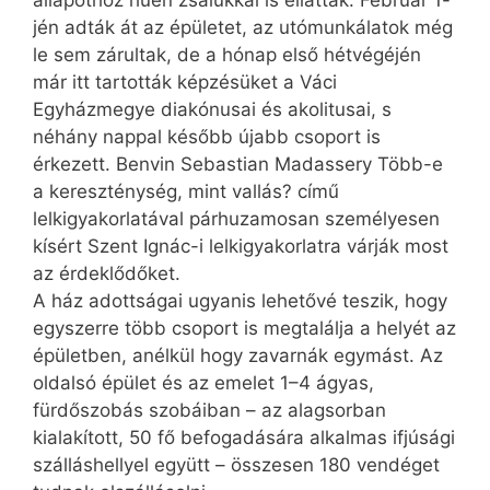
állapothoz hűen zsalukkal is elláttak. Február 1-
jén adták át az épületet, az utómunkálatok még
le sem zárultak, de a hónap első hétvégéjén
már itt tartották képzésüket a Váci
Egyházmegye diakónusai és akolitusai, s
néhány nappal később újabb csoport is
érkezett. Benvin Sebastian Madassery Több-e
a kereszténység, mint vallás? című
lelkigyakorlatával párhuzamosan személyesen
kísért Szent Ignác-i lelkigyakorlatra várják most
az érdeklődőket.
A ház adottságai ugyanis lehetővé teszik, hogy
egyszerre több csoport is megtalálja a helyét az
épületben, anélkül hogy zavarnák egymást. Az
oldalsó épület és az emelet 1–4 ágyas,
fürdőszobás szobáiban – az alagsorban
kialakított, 50 fő befogadására alkalmas ifjúsági
szálláshellyel együtt – összesen 180 vendéget