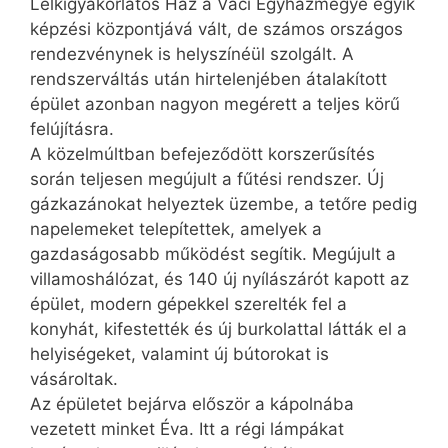
Lelkigyakorlatos Ház a Váci Egyházmegye egyik
képzési központjává vált, de számos országos
rendezvénynek is helyszínéül szolgált. A
rendszerváltás után hirtelenjében átalakított
épület azonban nagyon megérett a teljes körű
felújításra.
A közelmúltban befejeződött korszerűsítés
során teljesen megújult a fűtési rendszer. Új
gázkazánokat helyeztek üzembe, a tetőre pedig
napelemeket telepítettek, amelyek a
gazdaságosabb működést segítik. Megújult a
villamoshálózat, és 140 új nyílászárót kapott az
épület, modern gépekkel szerelték fel a
konyhát, kifestették és új burkolattal látták el a
helyiségeket, valamint új bútorokat is
vásároltak.
Az épületet bejárva először a kápolnába
vezetett minket Éva. Itt a régi lámpákat