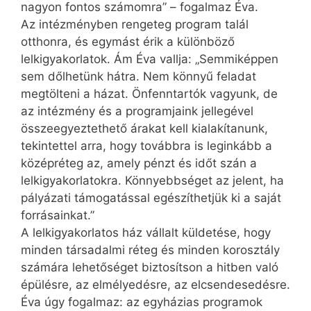
nagyon fontos számomra” – fogalmaz Éva.
Az intézményben rengeteg program talál
otthonra, és egymást érik a különböző
lelkigyakorlatok. Ám Éva vallja: „Semmiképpen
sem dőlhetünk hátra. Nem könnyű feladat
megtölteni a házat. Önfenntartók vagyunk, de
az intézmény és a programjaink jellegével
összeegyeztethető árakat kell kialakítanunk,
tekintettel arra, hogy továbbra is leginkább a
középréteg az, amely pénzt és időt szán a
lelkigyakorlatokra. Könnyebbséget az jelent, ha
pályázati támogatással egészíthetjük ki a saját
forrásainkat.”
A lelkigyakorlatos ház vállalt küldetése, hogy
minden társadalmi réteg és minden korosztály
számára lehetőséget biztosítson a hitben való
épülésre, az elmélyedésre, az elcsendesedésre.
Éva úgy fogalmaz: az egyházias programok