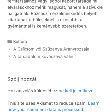
férfitársaikhoz vagy légből kapott társadalmi
elvárásokhoz mérik magukat, hanem a szívükre
hallgatnak. Rózsaszín érzelmeskedés helyett
kitartanak a bölcseknél is okosabb, a
gyémántnál is keményebb szeretetben.
Kategória
Kultúra
A Csíksomlyói Szűzanya Aranyrózsája
A társadalom kovászává válni
Szólj hozzá!
Hozzászólás küldéséhez
be kell jelentkezni
.
This site uses Akismet to reduce spam.
Learn
how your comment data is processed.