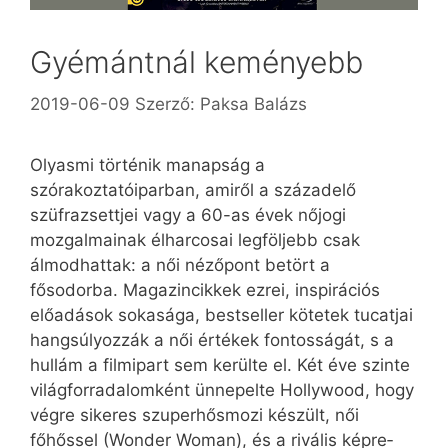
Gyémántnál keményebb
2019-06-09
Szerző:
Paksa Balázs
Olyasmi történik manapság a
szórakoztatóiparban, amiről a századelő
szüfrazsettjei vagy a 60-as évek nőjogi
mozgalmainak élharcosai legföljebb csak
álmodhattak: a női nézőpont betört a
fősodorba. Magazincikkek ezrei, inspirációs
előadások sokasága, bestseller kötetek tucatjai
hangsúlyozzák a női értékek fontosságát, s a
hullám a filmipart sem kerülte el. Két éve szinte
világforradalomként ünnepelte Hollywood, hogy
végre sikeres szuper­hősmozi készült, női
főhőssel (Wonder Woman), és a rivális kép­re­