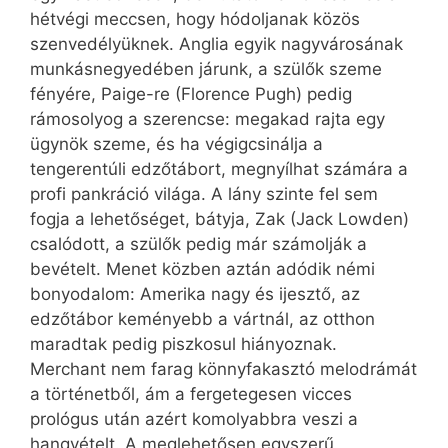
hétvégi meccsen, hogy hódoljanak közös
szenvedélyüknek. Anglia egyik nagyvárosának
munkásnegyedében járunk, a szülők szeme
fényére, Paige-re (Florence Pugh) pedig
rámosolyog a szerencse: megakad rajta egy
ügynök szeme, és ha végigcsinálja a
tengerentúli edzőtábort, megnyílhat számára a
profi pankráció világa. A lány szinte fel sem
fogja a lehetőséget, bátyja, Zak (Jack Lowden)
csalódott, a szülők pedig már számolják a
bevételt. Menet közben aztán adódik némi
bonyodalom: Amerika nagy és ijesztő, az
edzőtábor keményebb a vártnál, az otthon
maradtak pedig piszkosul hiányoznak.
Merchant nem farag könnyfakasztó melodrámát
a történetből, ám a fergetegesen vicces
prológus után azért komolyabbra veszi a
hangvételt. A meglehetősen egyszerű