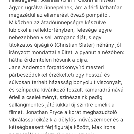
ágyon ugrálva ünnepelnek, ám a férfi láthatóan
megszédül az elismerést övező pompától.
Miközben az átadóünnepségre készülve
lubickol a reflektorfényben, felesége egyre
nehezebben viseli arroganciáját, s egy
titokzatos újságíró (Christian Slater) néhány jól
irányzott mondattal elülteti a gyanút a nézőben:
hátha érdemtelen hősünk a díjra.
Jane Anderson forgatókönyvíró mesteri
párbeszédekkel érzékelteti egy hosszú és
súlyosan terhelt házasság bonyolult viszonyait,
és színpadra kívánkozó feszült kamaradrámává
érleli a cselekményt, színészeink pedig
sallangmentes játékukkal új szintre emelik a
filmet. Jonathan Pryce a korát meghazudtoló
vibrálással cikázik a dölyfös művészember és a
kétségbeesett férj figurája között, Max Irons