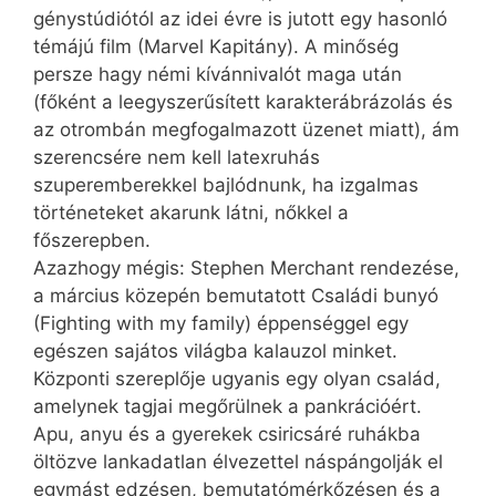
génystúdiótól az idei évre is jutott egy hasonló
témájú film (Marvel Kapitány). A minőség
persze hagy némi kívánnivalót maga után
(főként a leegyszerűsített karakterábrázolás és
az otrombán megfogalmazott üzenet miatt), ám
szerencsére nem kell latexruhás
szuperemberekkel bajlódnunk, ha izgalmas
történeteket akarunk látni, nőkkel a
főszerepben.
Azazhogy mégis: Stephen Merchant rendezése,
a március közepén bemutatott Családi bunyó
(Fighting with my family) éppenséggel egy
egészen sajátos világba kalauzol minket.
Központi szereplője ugyanis egy olyan család,
amelynek tagjai megőrülnek a pankrációért.
Apu, anyu és a gyerekek csiricsáré ruhákba
öltözve lankadatlan élvezettel náspángolják el
egymást edzésen, bemutató­mérkőzésen és a