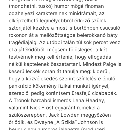
(mondhatni, tuskó) humor mögé finoman
odahelyezi karaktereinek minidrámáit, az
elképzelhető legmélyebbről érkező szülők
sztorijától kezdve a most is börtönben csücsülő
rokonon át a mellőzöttségbe belerokkanó báty
tragédiájáig. Az utóbbi talán túl sok percet vesz
el a játékidőből, mégsem fölösleges: a két
testvérnek meg kell értenie, hogy elfogadás
nélkül képtelenek összetartani. Mindezt Paige is
keserű leckék során át tanulja meg: kiderül,
hogy a közvélekedés szerint színlelésre épülő
pankráció kőkemény fizikai munkát igényel,
szereplői pedig korántsem üresfejű cicababák.
A Trónok harcából ismerős Lena Headey,
valamint Nick Frost egyaránt remekel a
szülőszerepben, Jack Lowden meggyőzően
őrlődik, és Dwayne „A Szikla” Johnson is
beugrik egy humoros jelenetre (produceri