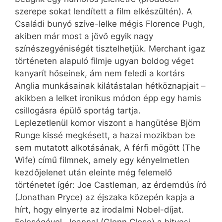
szerepe sokat lendített a film elkészültén). A
Családi bunyó szíve-lelke mégis Florence Pugh,
akiben már most a jövő egyik nagy
színészegyéniségét tisztelhetjük. Merchant igaz
történeten alapuló filmje ugyan boldog véget
kanyarít hőseinek, ám nem feledi a kortárs
Anglia munkásainak kilátástalan hétköznapjait –
akikben a lelket ironikus módon épp egy hamis
csillogásra épülő sportág tartja.
Leplezetlenül komor viszont a hangütése Björn
Runge kissé megkésett, a hazai mozikban be
sem mutatott alkotásának, A férfi mögött (The
Wife) című filmnek, amely egy kényelmetlen
kezdőjelenet után eleinte még felemelő
történetet ígér: Joe Castleman, az érdemdús író
(Jonathan Pryce) az éjszaka közepén kapja a
hírt, hogy elnyerte az irodalmi Nobel-díjat.
Feleségével, Joannal (Glenn Close) a hitvesi