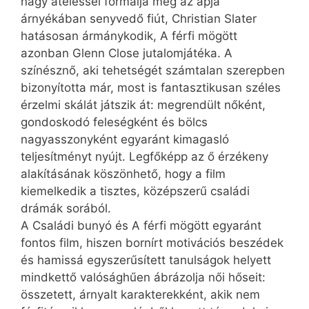
nagy átéléssel formálja meg az apja
árnyékában senyvedő fiút, Christian Slater
hatásosan ármánykodik, A férfi mögött
azonban Glenn Close jutalomjátéka. A
színésznő, aki tehetségét számtalan szerepben
bizonyította már, most is fantasztikusan széles
érzelmi skálát játszik át: megrendült nőként,
gondoskodó feleségként és bölcs
nagyasszonyként egyaránt kimagasló
teljesítményt nyújt. Legfőképp az ő érzékeny
alakításának köszönhető, hogy a film
kiemelkedik a tisztes, középszerű családi
drámák sorából.
A Családi bunyó és A férfi mögött egyaránt
fontos film, hiszen bornírt motivációs beszédek
és hamissá egyszerűsített tanulságok helyett
mindkettő valósághűen ábrázolja női hőseit:
összetett, árnyalt karakterekként, akik nem