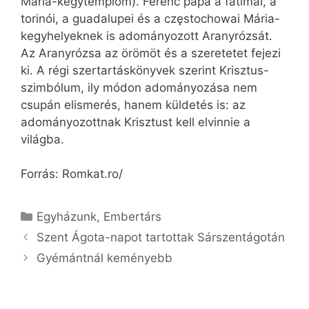
Mária-kegytemplom). Ferenc pápa a fatimai, a
torinói, a guadalupei és a częstochowai Mária-
kegyhelyeknek is adományozott Aranyrózsát.
Az Aranyrózsa az örömöt és a szeretetet fejezi
ki. A régi szertartáskönyvek szerint Krisztus-
szimbólum, ily módon adományozása nem
csupán elismerés, hanem küldetés is: az
adományozottnak Krisztust kell elvinnie a
világba.
Forrás: Romkat.ro/
Kategória
Egyházunk
,
Embertárs
Szent Ágota-napot tartottak Sárszentágotán
Gyémántnál keményebb