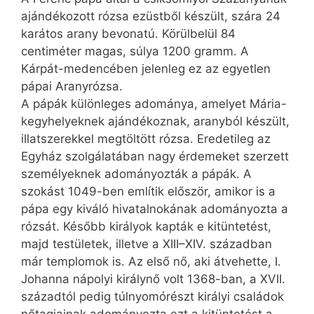
ajándékozott rózsa ezüstből készült, szára 24
karátos arany bevonatú. Körülbelül 84
centiméter magas, súlya 1200 gramm. A
Kárpát-medencében jelenleg ez az egyetlen
pápai Aranyrózsa.
A pápák különleges adománya, amelyet Mária-
kegyhelyeknek ajándékoznak, aranyból készült,
illatszerekkel megtöltött rózsa. Eredetileg az
Egyház szolgálatában nagy érdemeket szerzett
személyeknek adományozták a pápák. A
szokást 1049-ben említik először, amikor is a
pápa egy kiváló hivatalnokának adományozta a
rózsát. Később királyok kapták e kitüntetést,
majd testületek, illetve a XIII–XIV. században
már templomok is. Az első nő, aki átvehette, I.
Johanna nápolyi királynő volt 1368-ban, a XVII.
századtól pedig túlnyomórészt királyi családok
nőtagjainak adományozta ezt a kitüntetést a