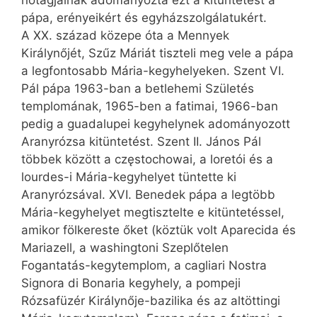
pápa, erényeikért és egyházszolgálatukért.
A XX. század közepe óta a Mennyek
Királynőjét, Szűz Máriát tiszteli meg vele a pápa
a legfontosabb Mária-kegyhelyeken. Szent VI.
Pál pápa 1963-ban a betlehemi Születés
templomának, 1965-ben a fatimai, 1966-ban
pedig a guadalupei kegyhelynek adományozott
Aranyrózsa kitüntetést. Szent II. János Pál
többek között a częstochowai, a loretói és a
lourdes-i Mária-kegyhelyet tüntette ki
Aranyrózsával. XVI. Benedek pápa a legtöbb
Mária-kegyhelyet megtisztelte e kitüntetéssel,
amikor fölkereste őket (köztük volt Aparecida és
Mariazell, a washingtoni Szeplőtelen
Fogantatás-kegytemplom, a cagliari Nostra
Signora di Bonaria kegyhely, a pompeji
Rózsafüzér Királynője-bazilika és az altöttingi