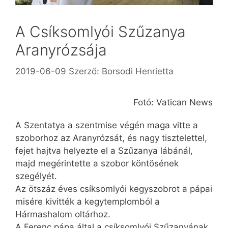
A Csíksomlyói Szűzanya
Aranyrózsája
2019-06-09
Szerző:
Borsodi Henrietta
Fotó: Vatican News
A Szentatya a szentmise végén maga vitte a
szoborhoz az Aranyrózsát, és nagy tisztelettel,
fejet hajtva helyezte el a Szűzanya lábánál,
majd megérintette a szobor köntösének
szegélyét.
Az ötszáz éves csíksomlyói kegyszobrot a pápai
misére kivitték a kegytemplomból a
Hármashalom oltárhoz.
A Ferenc pápa által a csíksomlyói Szűzanyának