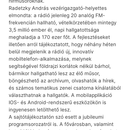
hírműsoroknak.
Radetzky András vezérigazgató-helyettes
elmondta: a rádió jelenleg 20 analóg FM-
frekvencián hallható, vételkörzetében mintegy
3,5 millió ember él, napi hallgatottsága
meghaladja a 170 ezer főt. A fejlesztéseket
illetően arról tájékoztatott, hogy néhány héten
belül megjelenik a rádió új, innovatív
mobiltelefon-alkalmazása, melynek
segítségével földrajzi korlátok nélkül bárhol,
bármikor hallgatható lesz az élő műsor,
böngészhető az archívum, olvashatók a hírek,
és számos tematikus zenei csatorna kínálatából
választhatnak a hallgatók. A mobil­applikáció
IOS- és Android-rendszerű eszközökön is
ingyenesen letölthető lesz.
A sajtótájékoztatón szó esett a jubileumi
programsorozatról is. A fővárosban, valamint