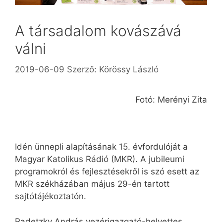
A társadalom kovászává
válni
2019-06-09
Szerző:
Körössy László
Fotó: Merényi Zita
Idén ünnepli alapításának 15. évfordulóját a
Magyar Katolikus Rádió (MKR). A jubileumi
programokról és fejlesztésekről is szó esett az
MKR székházában május 29-én tartott
sajtótájékoztatón.
Radetzky András vezérigazgató-helyettes