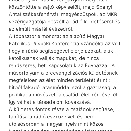
köszöntötte a sajtó képviselőit, majd Spányi
Antal székesfehérvári megyéspüspök, az MKR
vezérigazgatója beszélt a rádió küldetéséről és
az elmúlt másfél évtizedről.
A főpásztor elmondta: az alapító Magyar
Katolikus Püspöki Konferencia szándéka az volt,
hogy a rádió segítségével elérje azokat, akik
katolikusnak vallják magukat, de nincs
rendszeres, heti kapcsolatuk az Egyházzal. A
műsorfolyam a preevangelizációs küldetésnek
megfelelően az élet minden területét érinti;
hitből fakadó látásmóddal szól a gazdaság, a
politika, a művészet, a családi élet kérdéseiről,
így válhat a társadalom kovászává.
A küldetés fontos része a családok segítése,
tanítása a rádió eszközeivel, és nem
utolsósorban a magyar nyelv mint közös