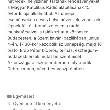
hat vidéki helyszínen tartanak rendezvényeket
a Magyar Katolikus Rádió alapításának 15.
évfordulója alkalmából. Az ünnepi
eseményeken neves helyi művészek, zenészek
lépnek föl, és természetesen a rádió
munkatársaival is találkozhat a közönség.
Budapesten, a Szent István-bazilikában június
4-én, 17.30-kor kezdődik az ünnepség, majd 18
órától Erdő Péter bíboros, prímás, esztergom-
budapesti érsek mutat be szentmisét.
Az országjárás szeptemberben folytatódik
Debrecenben, Vácott és Veszprémben.
Kategória
Egymásért
Gyémántnál keményebb