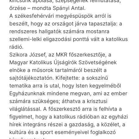
kincsünk ápolása, szépségének felmutatása,
őrzése – mondta Spányi Antal.
A székesfehérvári megyéspüspök arról is
beszélt, hogy az országot járva tapasztalja: a
rendszeres hallgatók számára mostanra
szellemi-lelki eligazodási ponttá vált a katolikus
rádió.
Szikora József, az MKR főszerkesztője, a
Magyar Katolikus Újságírók Szövetségének
elnöke a műsorok tartalmáról beszélt a
sajtótájékoztatón. Kifejtette: a sokszínű
tematika arra is utal, hogy Isten kegyelméből
Egyházunknak mindene megvan, ami az ember
számára szükséges; áthatva a krisztusi
világlátással. A főszerkesztő arra is felhívta a
figyelmet, hogy a katolikus rádióban az egyházi
hírek integráns részei a gazdaság, a közélet, a
kultúra és a sport eseményeivel foglalkozó