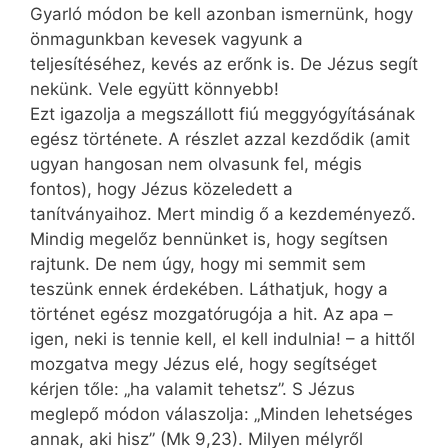
Gyarló módon be kell azonban ismernünk, hogy
önmagunkban kevesek vagyunk a
teljesítéséhez, kevés az erőnk is. De Jézus segít
nekünk. Vele együtt könnyebb!
Ezt igazolja a megszállott fiú meggyógyításának
egész története. A részlet azzal kezdődik (amit
ugyan hangosan nem olvasunk fel, mégis
fontos), hogy Jézus közeledett a
tanítványaihoz. Mert mindig ő a kezdeményező.
Mindig megelőz bennünket is, hogy segítsen
rajtunk. De nem úgy, hogy mi semmit sem
teszünk ennek érdekében. Láthatjuk, hogy a
történet egész mozgatórugója a hit. Az apa –
igen, neki is tennie kell, el kell indulnia! – a hittől
mozgatva megy Jézus elé, hogy segítséget
kérjen tőle: „ha valamit tehetsz”. S Jézus
meglepő módon válaszolja: „Minden lehetséges
annak, aki hisz” (Mk 9,23). Milyen mélyről