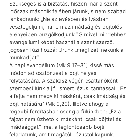
Szükséges is a biztatás, hiszen már a szent
időszak második felében járunk, s nem szabad
lankadnunk: „Ne az evésben és ivásban
vesztegeljünk, hanem az imádság és böjtölés
erényeiben buzgólkodjunk.” S mivel mindehhez
evangéliumi képet használ a szent szerző,
jogosan fűzi hozzá: Urunk „megfizeti nekünk a
munkadíjat”.
A napi evangélium (Mk 9,17–31) kissé más
módon ad ösztönzést a böjt helyes
folytatására. A szakasz végén csattanóként
szembesülünk a jól ismert jézusi tanítással: „Ez
a fajta nem megy ki másként, csak imádság és
böjt hatására” (Mk 9,29). Illetve ahogy a
régebbi fordításban cseng a fülünkben: „Ez a
fajzat nem űzhető ki másként, csak böjttel és
imádsággal.” Íme, a legfontosabb böjti
feladatunk, amit magától Jézustól kapunk.