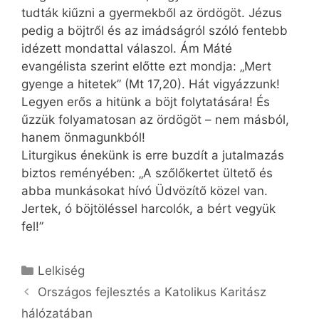
tudták kiűzni a gyermekből az ördögöt. Jézus
pedig a böjtről és az imádságról szóló fentebb
idézett mondattal válaszol. Ám Máté
evangélista szerint előtte ezt mondja: „Mert
gyenge a hitetek” (Mt 17,20). Hát vigyázzunk!
Legyen erős a hitünk a böjt folytatására! És
űzzük folyamatosan az ördögöt – nem másból,
hanem önmagunkból!
Liturgikus énekünk is erre buzdít a jutalmazás
biztos reményében: „A szőlőkertet ültető és
abba munkásokat hívó Üdvözítő közel van.
Jertek, ó böjtöléssel harcolók, a bért vegyük
fel!”
Kategória
Lelkiség
Országos fejlesztés a Katolikus Karitász
hálózatában