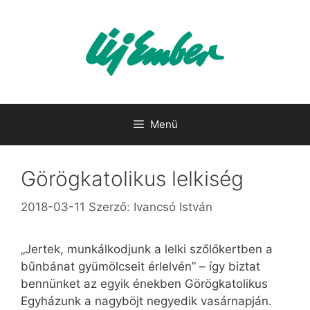
Kilépés
a
tartalomba
Menü
Görögkatolikus lelkiség
2018-03-11
Szerző:
Ivancsó István
„Jertek, munkálkodjunk a lelki szőlőkertben a
bűnbánat gyümölcseit érlelvén” – így biztat
bennünket az egyik énekben Görögkatolikus
Egyházunk a nagyböjt negyedik vasárnapján.