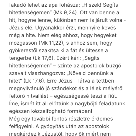
fakadó lehet az apa fohásza: „Hiszek! Segíts
hitetlenségemen” (Mk 9,24). Ott van benne a
hit, hogyne lenne, különben nem is járult volna ­
Jézus elé. Ugyanakkor érzi, mennyire kevés
még a hite. Nem elég ahhoz, hogy hegyeket
mozgasson (Mk 11,22), s ahhoz sem, hogy
gyökerestől szakítsa ki a fát és ültesse a
tengerbe (Lk 17,6). Ezért kéri: „Segíts
hitetlenségemen” – szinte az apostolok buzgó
szavait visszhangozva: „Növeld bennünk a
hitet” (Lk 17,6). Erre Jézus – látva a tettben
megnyilvánuló jó szándékot és a lélek mélyéről
feltörő hitvallást – egészségessé teszi a fiút.
Íme, ismét itt áll előttünk a nagyböjti feladatunk
egészen kézzelfogható formában!
Még egy további fontos részletre érdemes
felfigyelni. A gyógyítás után az apostolok
megkérdezik Jézustól, hogy ők miért nem