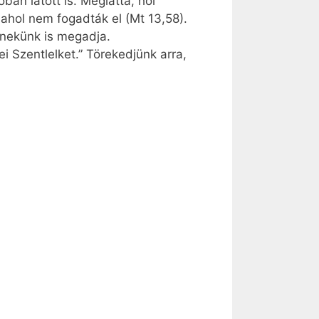
ban látott is. Meglátta, hol
ahol nem fogadták el (Mt 13,58).
r nekünk is megadja.
 Szentlelket.” Törekedjünk arra,