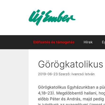
Kilépés
a
tartalomba
Előfizetés és támogatás
Hírek
E
Görögkatolikus 
2019-06-23
Szerző:
Ivancsó István
Görögkatolikus Egyházunkban a pün
4,18–23). Megdöbbentő hallani, hog
előbb Péter és András, majd pedig
is jutottunk az evangéliumi üzenet