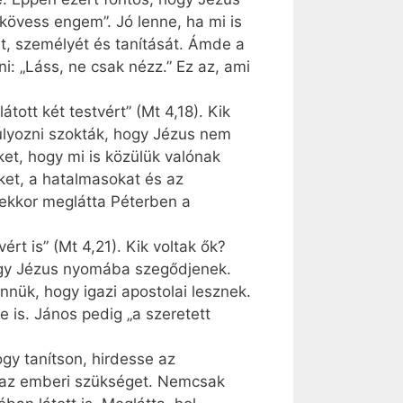
kövess engem”. Jó lenne, ha mi is
t, személyét és tanítását. Ámde a
i: „Láss, ne csak nézz.” Ez az, ami
tott két testvért” (Mt 4,18). Kik
úlyozni szokták, hogy Jézus nem
et, hogy mi is közülük valónak
ket, a hatalmasokat és az
r ekkor meglátta Péterben a
rt is” (Mt 4,21). Kik voltak ők?
hogy Jézus nyomába szegődjenek.
nük, hogy igazi apostolai lesznek.
e is. János pedig „a szeretett
gy tanítson, hirdesse az
 az emberi szükséget. Nemcsak