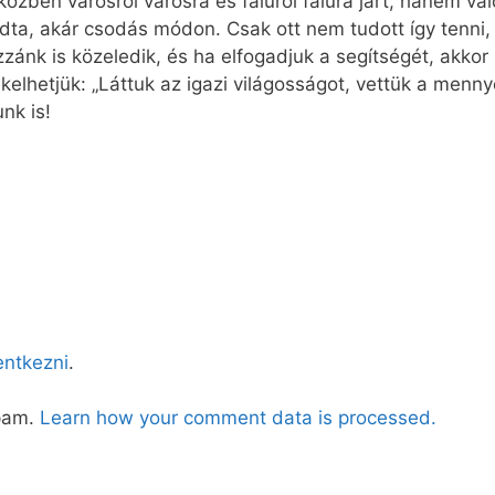
ben városról városra és faluról falura járt, hanem való
dta, akár csodás módon. Csak ott nem tudott így tenni, 
zánk is közeledik, és ha elfogadjuk a segítségét, akko
hetjük: „Láttuk az igazi világosságot, vettük a mennyei
nk is!
lentkezni
.
spam.
Learn how your comment data is processed.