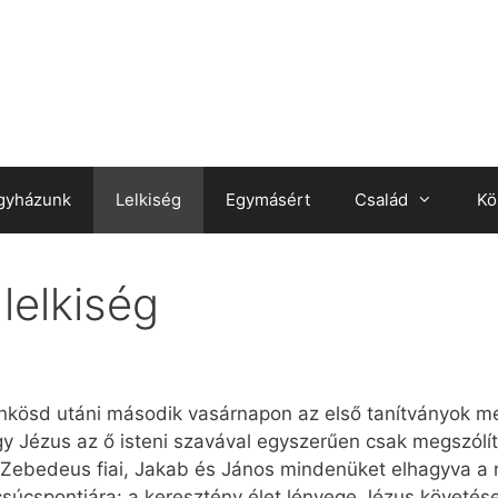
gyházunk
Lelkiség
Egymásért
Család
Kö
lelkiség
kösd utáni második vasárnapon az első tanítványok me
y Jézus az ő isteni szavával egyszerűen csak megszólít:
 Zebedeus fiai, Jakab és János mindenüket elhagyva a
 csúcspontjára: a keresztény élet lényege Jézus követés