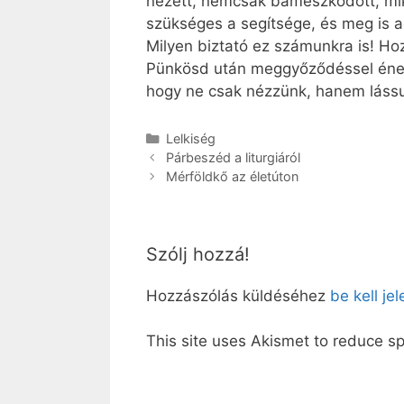
nézett, nemcsak bámészkodott, miköz
szükséges a segítsége, és meg is a
Milyen biztató ez számunkra is! Hoz
Pünkösd után meggyőződéssel énekel
hogy ne csak nézzünk, hanem lássu
Kategória
Lelkiség
Párbeszéd a liturgiáról
Mérföldkő az életúton
Szólj hozzá!
Hozzászólás küldéséhez
be kell je
This site uses Akismet to reduce 