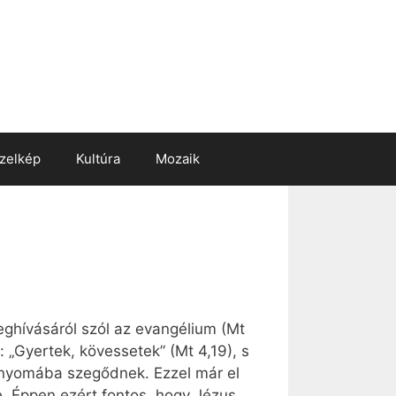
zelkép
Kultúra
Mozaik
ghívásáról szól az evangélium (Mt
 „Gyertek, kövessetek” (Mt 4,19), s
 nyomába szegődnek. Ezzel már el
e. Éppen ezért fontos, hogy Jézus