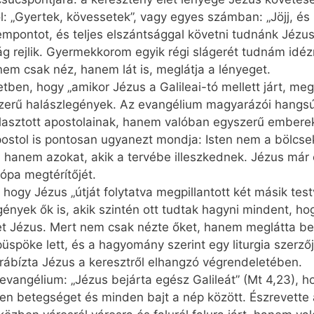
: „Gyertek, kövessetek”, vagy egyes számban: „Jöjj, és 
mpontot, és teljes elszántsággal követni tudnánk Jézus
 rejlik. Gyermekkorom egyik régi slágerét tudnám idézn
nem csak néz, hanem lát is, meglátja a lényeget.
tben, hogy „amikor Jézus a Galileai-tó mellett járt, meglá
szerű halászlegények. Az evangélium magyarázói hangs
lasztott apostolainak, hanem valóban egyszerű emberek
ostol is pontosan ugyanezt mondja: Isten nem a bölcse
ki, hanem azokat, akik a tervébe illeszkednek. Jézus má
ópa megtérítőjét.
gy Jézus „útját folytatva megpillantott két másik testvé
ények ők is, akik szintén ott tudtak hagyni mindent, 
ket Jézus. Mert nem csak nézte őket, hanem meglátta ben
spöke lett, és a hagyomány szerint egy liturgia szerzőj
 rábízta Jézus a keresztről elhangzó végrendeletében.
vangélium: „Jézus bejárta egész Galileát” (Mt 4,23), ho
n betegséget és minden bajt a nép között. Észrevette