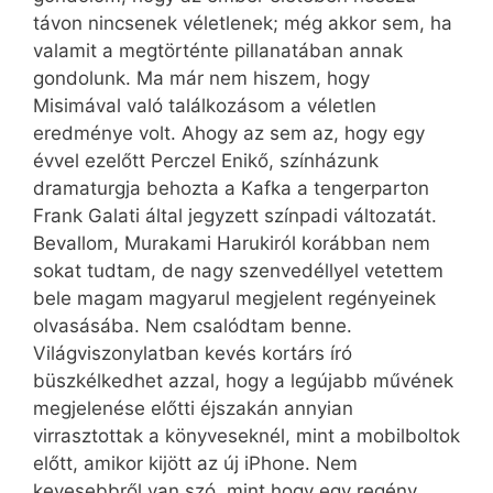
távon nincsenek véletlenek; még akkor sem, ha
valamit a megtörténte pillanatában annak
gondolunk. Ma már nem hiszem, hogy
Misimával való találkozásom a véletlen
eredménye volt. Ahogy az sem az, hogy egy
évvel ezelőtt Perczel Enikő, színházunk
dramaturgja behozta a Kafka a tengerparton
Frank Galati által jegyzett színpadi változatát.
Bevallom, Murakami Haruki­ról korábban nem
sokat tudtam, de nagy szenvedéllyel vetettem
bele magam magyarul megjelent regényeinek
olvasásába. Nem csalódtam benne.
Világviszonylatban kevés kortárs író
büszkélkedhet azzal, hogy a legújabb művének
megjelenése előtti éjszakán annyian
virrasztottak a könyveseknél, mint a mobilboltok
előtt, amikor kijött az új iPhone. Nem
kevesebbről van szó, mint hogy egy regény