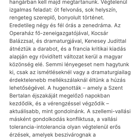
hangárban kell majd megtartanunk. Végtelenül
izgalmas feladat: öt felvonás, sok helyszín,
rengeteg szereplő, bonyolult történet.
Eredetileg négy és fél órás a zenedráma. Az
Operaház fő-zeneigazgatójával, Kocsár
Balázzsal, és dramaturgjával, Kenesey Judittal
átnéztük a darabot, és a francia kritikai kiadás
alapján egy rövidített változat kerül a magyar
közönség elé. Semmi lényegeset nem hagytunk
ki, csak az ismétléseknél vagy a dramaturgiailag
érdektelenebb mellékszálaknál éltünk a húzás
lehetőségével. A hugenották – amely a Szent
Bertalan éjszakáját megelőző napokban
kezdődik, és a vérengzéssel végződik –
aktuálisabb, mint gondolnánk. A szellemi-vallási
másként gondolkodás konfliktusa, a vallási
tolerancia-intolerancia olyan végtelenül erős
érzések, amelyek beszivárognak a