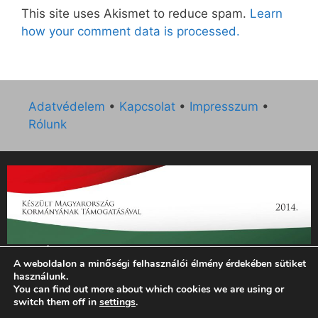
This site uses Akismet to reduce spam.
Learn
how your comment data is processed.
Adatvédelem
•
Kapcsolat
•
Impresszum
•
Rólunk
„Az Új Ember katolikus hetilap 2014. évi működésének
A weboldalon a minőségi felhasználói élmény érdekében sütiket
támogatását az EGYH-KCP-14-P-0121 sz. támogatási
használunk.
szerződés keretében 3 000 000 Ft összegben támogatta az
You can find out more about which cookies we are using or
Emberi Erőforrások Minisztériuma.”
switch them off in
settings
.