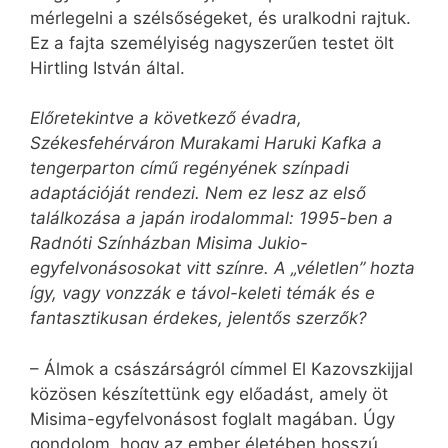
mérlegelni a szélsőségeket, és uralkodni rajtuk.
Ez a fajta személyiség nagyszerűen testet ölt
Hirtling István által.
Előretekintve a következő évadra,
Székesfehérváron Murakami Haruki Kafka a
tengerparton című regényének színpadi
adaptációját rendezi. Nem ez lesz az első
találkozása a japán irodalommal: 1995-ben a
Radnóti Színházban Misima Jukio-
egyfelvonásosokat vitt színre. A „véletlen” hozta
így, vagy vonzzák e távol-keleti témák és e
fantasztikusan érdekes, jelentős szerzők?
– Álmok a császárságról címmel El Kazovszkijjal
közösen készítettünk egy elő­adást, amely öt
Misima-egyfelvonásost foglalt magában. Úgy
gondolom, hogy az ember életében hosszú