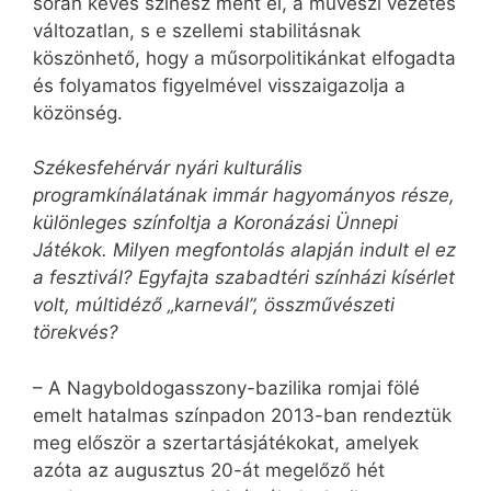
során kevés színész ment el, a művészi vezetés
változatlan, s e szellemi stabilitásnak
köszönhető, hogy a műsorpolitikánkat elfogadta
és folyamatos figyelmével visszaigazolja a
közönség.
Székesfehérvár nyári kulturális
programkínálatának immár hagyományos része,
különleges színfoltja a Koronázási Ünnepi
Játékok. Milyen megfontolás alapján indult el ez
a fesztivál? Egyfajta szabadtéri színházi kísérlet
volt, múltidéző „karnevál”, összművészeti
törekvés?
– A Nagyboldogasszony-bazilika romjai fölé
emelt hatalmas színpadon 2013-ban rendeztük
meg először a szertartásjátékokat, amelyek
azóta az augusztus 20-át megelőző hét