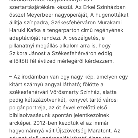
szertartásjátékára készül. Az Erkel Színházban
ősszel Meyerbeer nagyoperáját, A hugenottákat
állítja színpadra, Székesfehérváron Murakami
Haruki Kafka a tengerparton című regényének
adaptációját rendezi. A beszélgetés, e
pillanatnyi megállás alkalom arra is, hogy
Szikora Jánost a Székesfehérváron eddig
eltöltött fél évtized mérlegéről kérdezzem.
– Az irodámban van egy nagy kép, amelyen egy
kitárt szárnyú angyal látható; fölötte a
székesfehérvári Vörösmarty Színház, alatta
pedig kétszázötvenkét, könyvet tartó városi
polgár portréja, az öt évvel ezelőtti első
bibliaolvasásunk spontán jelentkezőinek
arcképei. 2012-ben kezdtük el az immár
hagyománnyá vált Újszövetség Maratont. Az