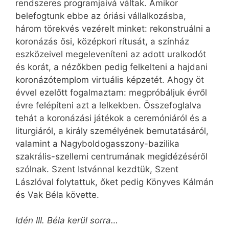
rendszeres programjaivá váltak. Amikor
belefogtunk ebbe az óriási vállalkozásba,
három törekvés vezérelt minket: rekonstruálni a
koronázás ősi, középkori rítusát, a színház
eszközeivel megeleveníteni az adott uralkodót
és korát, a nézőkben pedig felkelteni a hajdani
koronázó­templom virtuális képzetét. Ahogy öt
évvel ezelőtt fogalmaztam: megpróbáljuk évről
évre felépíteni azt a lelkekben. Összefoglalva
tehát a koronázási játékok a ceremóniáról és a
liturgiáról, a király személyének bemutatásáról,
valamint a Nagyboldogasszony-bazilika
szakrális-szellemi cent­rumának megidézéséről
szólnak. Szent Istvánnal kezdtük, Szent
Lászlóval folytattuk, őket pedig Könyves Kálmán
és Vak Béla követte.
Idén III. Béla kerül sorra…