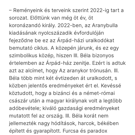
– Reményeink és terveink szerint 2022-ig tart a
sorozat. Előttünk van még öt év, öt
koronázandó király. 2022-ben, az Aranybulla
kiadásának nyolcszázadik évfordulóján
fejeződne be ez az Árpád-házi uralkodókat
bemutató ciklus. A közepén járunk, és ez egy
szimbolikus közép, hiszen III. Béla bizonyos
értelemben az Árpád-ház zenitje. Ezért is adtuk
azt az alcímet, hogy Az aranykor trónusán. III.
Béla több mint két évtizeden át uralkodott, s
közben jelentős eredményeket ért el. Kevéssé
köztudott, hogy a bizánci és a német-római
császár után a magyar királynak volt a legtöbb
adóbevétele; kiváló gazdasági eredményeket
mutatott fel az ország. III. Béla korát nem
jellemezték nagy hódítások, harcok, békében
épített és gyarapított. Furcsa és paradox