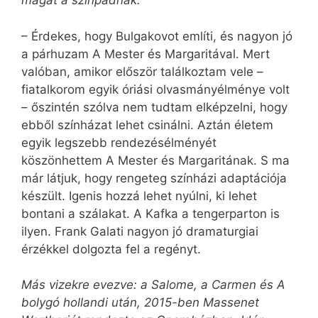
magát a színpadnak.
– Érdekes, hogy Bulgakovot említi, és nagyon jó
a párhuzam A Mester és Margaritával. Mert
valóban, amikor először találkoztam vele –
fiatalkorom egyik óriási olvasmányélménye volt
– őszintén szólva nem tudtam elképzelni, hogy
ebből színházat lehet csinálni. Aztán életem
egyik legszebb rendezésélményét
köszönhettem A Mester és Margaritának. S ma
már látjuk, hogy rengeteg színházi adaptációja
készült. Igenis hozzá lehet nyúlni, ki lehet
bontani a szálakat. A Kafka a tengerparton is
ilyen. Frank Galati nagyon jó dramaturgiai
érzékkel dolgozta fel a regényt.
Más vizekre evezve: a Salome, a Carmen és A
bolygó hollandi után, 2015-ben Massenet