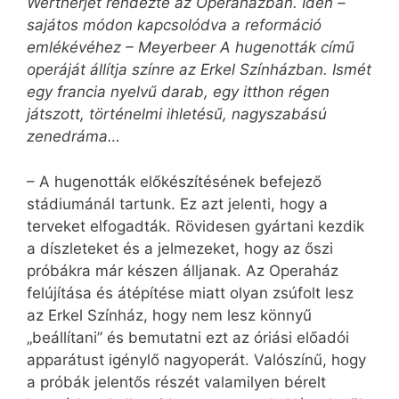
Wertherjét rendezte az Operaházban. Idén –
sajátos módon kapcsolódva a reformáció
emlékévéhez – Meyerbeer A hugenották című
operáját állítja színre az Erkel Színházban. Ismét
egy francia nyelvű darab, egy itthon régen
játszott, történelmi ihletésű, nagyszabású
zenedráma…
– A hugenották előkészítésének befejező
stádiumánál tartunk. Ez azt jelenti, hogy a
terveket elfogadták. Rövidesen gyártani kezdik
a díszleteket és a jelmezeket, hogy az őszi
próbákra már készen álljanak. Az Operaház
felújítása és átépítése miatt olyan zsúfolt lesz
az Erkel Színház, hogy nem lesz könnyű
„beállítani” és bemutatni ezt az óriási előadói
apparátust igénylő nagyoperát. Valószínű, hogy
a próbák jelentős részét valamilyen bérelt