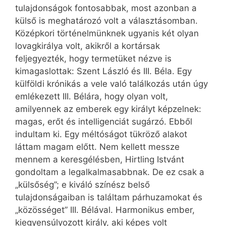
tulajdonságok fontosabbak, most azonban a
külső is meghatározó volt a választásomban.
Középkori történelmünknek ugyanis két olyan
lovagkirálya volt, akikről a kortársak
feljegyezték, hogy termetüket nézve is
kimagaslottak: Szent László és III. Béla. Egy
külföldi krónikás a vele való találkozás után úgy
emlékezett III. Bélára, hogy olyan volt,
amilyennek az emberek egy királyt képzelnek:
magas, erőt és intelligenciát sugárzó. Ebből
indultam ki. Egy méltóságot tükröző alakot
láttam magam előtt. Nem kellett messze
mennem a keresgélésben, Hirtling Istvánt
gondoltam a legalkalmasabbnak. De ez csak a
„külsőség”; e kiváló színész belső
tulajdonságaiban is találtam párhuzamokat és
„közösséget” III. Bélával. Harmonikus ember,
kiegyensúlyozott király, aki képes volt