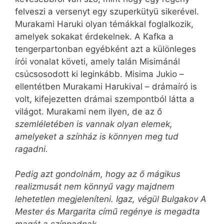
felveszi a versenyt egy szuperkütyü sikerével.
Murakami Haruki olyan témákkal foglalkozik,
amelyek sokakat érdekelnek. A Kafka a
tengerpartonban egyébként azt a különleges
írói vonalat követi, amely talán Misimánál
csúcsosodott ki leginkább. Misima Jukio –
ellentétben Mura­kami Harukival – drámaíró is
volt, kifejezetten drámai szempontból látta a
világot. Murakami nem ilyen, de az ő
szemléletében is vannak olyan elemek,
amelyeket a színház is könnyen meg tud
ragadni.
Pedig azt gondolnám, hogy az ő mágikus
realizmusát nem könnyű vagy majdnem
lehetetlen megjeleníteni. Igaz, végül Bulgakov A
Mester és Margarita című regénye is megadta