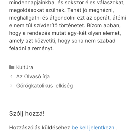
mindennapjainkba, és sokszor éles válaszokat,
megoldásokat szülnek. Tehát jó megnézni,
meghallgatni és átgondolni ezt az operát, átélni
e nem túl szívderítő történetet. Bízom abban,
hogy a rendezés mutat egy-két olyan elemet,
amely azt közvetíti, hogy soha nem szabad
feladni a reményt.
Kategória
Kultúra
Az Olvasó írja
Görögkatolikus lelkiség
Szólj hozzá!
Hozzászólás küldéséhez
be kell jelentkezni
.