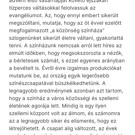
advent első vasárnapját követő éjszakán
tízperces váltásokkal felolvassuk az
evangéliumot. Az, hogy ennyi embert sikerült
megszólítani, mutatja, hogy az öt évvel ezelőtt
megfogalmazott „a közönség színháza”
szlogenünket sikerült életre váltani, gyakorlattá
tenni. A színházunk nemcsak arról lett híres az
elmúlt időkben, hogy megsokszorozta a nézők,
a bérletesek számát, s ezzel egyenes arányban
a bevételt is. Évről évre izgalmas produkciókat
mutatunk be, az ország egyik legerősebb
színészcsapatával büszkélkedhetünk. A
legnagyobb eredménynek azonban azt tartom,
hogy a színház a város közösségi és szellemi
életének agorája lett. Mindig is egy ilyen
szellemi központ volt az álmom, és számomra
az a legnagyobb siker és elismerés, hogy ez
létrejöhetett. A csapat alig változott, az évek