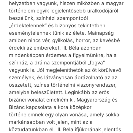
helyzetben vagyunk, hiszen miközben a magyar
történelem egyik legjelentősebb uralkodójáról
beszélünk, színházi szempontból
„érdektelennek” és bizonyos tekintetben
eseménytelennek tűnik az élete. Mainapság
amiben nincs vér, gyilkolás, horror, az kevésbé
érdekli az embereket. III. Béla azonban
mindenképpen érdemes a figyelmünkre, ha a
színház, a dráma szempontjából „fogva”
vagyunk is. Jól meg­jeleníthetők az őt körülvevő
személyek, és látványosan ábrázolható az az
összetett, színes történelmi viszonyrendszer,
amelybe beleszületett. Leginkább az erős
bizánci vonalat emelném ki. Magyarország és
Bizánc kapcsolata a kora középkori
történelemnek egy olyan vonása, amely sokkal
markánsabban volt jelen, mint az a
köztudatunkban él. III. Béla ifjúkorának jelentős