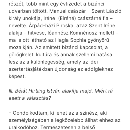
részét, több mint egy évtizedet a bizánci
udvarban töltött. Manuel császár – Szent László
király unokája, Iréne (Eiréné) császárné fia –
nevelte. Árpád-házi Piroska, azaz Szent Iréne
alakja – hitvese, Ióannész Komnénosz mellett –
ma is ott látható az Hagia Sophia gyönyörű
mozaikján. Az említett bizánci kapcsolat, a
görögkeleti kultúra és annak szellemi hatása
lesz az a különlegesség, amely az idei
szertartásjátékban újdonság az eddigiekhez
képest.
III. Bélát Hirtling István alakítja majd. Miért rá
esett a választás?
– Gondolkodtam, ki lehet az a színész, aki
személyiségében a legközelebb állhat ehhez az
uralkodóhoz. Természetesen a belső