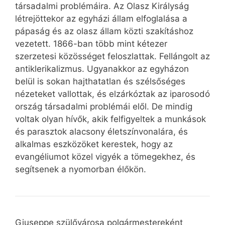
társadalmi problémáira. Az Olasz Királyság
létrejöttekor az egyházi állam elfoglalása a
pápaság és az olasz állam közti szakításhoz
vezetett. 1866-ban több mint kétezer
szerzetesi közösséget feloszlattak. Fellángolt az
antiklerikalizmus. Ugyanakkor az egyházon
belül is sokan hajthatatlan és szélsőséges
nézeteket vallottak, és elzárkóztak az iparosodó
ország társadalmi problémái elől. De mindig
voltak olyan hívők, akik felfigyeltek a munkások
és parasztok alacsony életszínvonalára, és
alkalmas eszközöket kerestek, hogy az
evangéliumot közel vigyék a tömegekhez, és
segítsenek a nyomorban élőkön.
Giuseppe szülővárosa polgármestereként