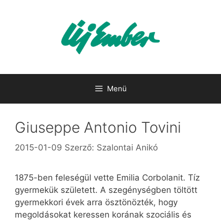
Kilépés
a
tartalomba
Menü
Giuseppe Antonio Tovini
2015-01-09
Szerző:
Szalontai Anikó
1875-ben feleségül vette Emilia Corbolanit. Tíz
gyermekük született. A szegénységben töltött
gyermekkori évek arra ösztönözték, hogy
megoldásokat keressen korának szociális és