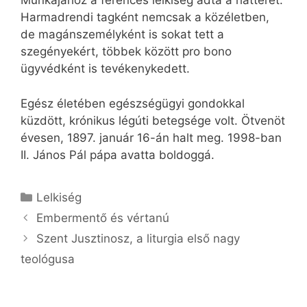
Munkájához a ferences lelkiség adta a hátteret.
Harmadrendi tagként nemcsak a közéletben,
de magánszemélyként is sokat tett a
szegényekért, többek között pro bono
ügyvédként is tevékenykedett.
Egész életében egészségügyi gondokkal
küzdött, krónikus légúti betegsége volt. Ötvenöt
évesen, 1897. január 16-án halt meg. 1998-ban
II. János Pál pápa avatta boldoggá.
Kategória
Lelkiség
Embermentő és vértanú
Szent Jusztinosz, a liturgia első nagy
teológusa