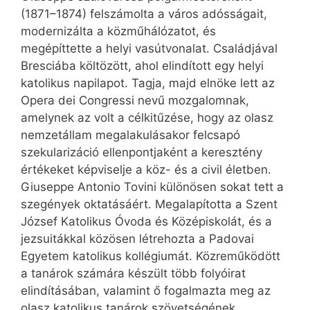
(1871–1874) felszámolta a város adósságait,
modernizálta a közműhálózatot, és
megépíttette a helyi vasútvonalat. Családjával
Bresciába költözött, ahol elindított egy helyi
katolikus napilapot. Tagja, majd elnöke lett az
Opera dei Congressi nevű mozgalomnak,
amelynek az volt a célkitűzése, hogy az olasz
nemzetállam megalakulásakor felcsapó
szekularizáció ellenpontjaként a keresztény
értékeket képviselje a köz- és a civil életben.
Giuseppe Antonio Tovini különösen sokat tett a
szegények oktatásáért. Megalapította a Szent
József Katolikus Óvoda és Középiskolát, és a
jezsuitákkal közösen létrehozta a Padovai
Egyetem katolikus kollégiumát. Közreműködött
a tanárok számára készült több folyóirat
elindításában, valamint ő fogalmazta meg az
olasz katolikus tanárok szövetségének