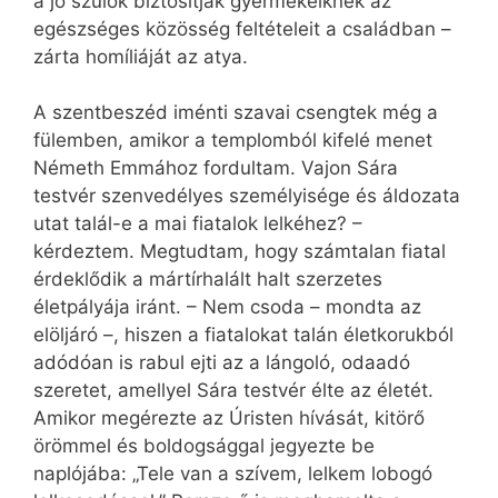
a jó szülők biztosítják gyermekeiknek az
egészséges közösség feltételeit a családban –
zárta homíliáját az atya.
A szentbeszéd iménti szavai csengtek még a
fülemben, amikor a templomból kifelé menet
Németh Emmához fordultam. Vajon Sára
testvér szenvedélyes személyisége és áldozata
utat talál-e a mai fiatalok lelkéhez? –
kérdeztem. Megtudtam, hogy számtalan fiatal
érdeklődik a mártírhalált halt szerzetes
életpályája iránt. – Nem csoda – mondta az
elöljáró –, hiszen a fiatalokat talán életkorukból
adódóan is rabul ejti az a lángoló, odaadó
szeretet, amellyel Sára testvér élte az életét.
Amikor megérezte az Úristen hívását, kitörő
örömmel és boldogsággal jegyezte be
naplójába: „Tele van a szívem, lelkem lobogó