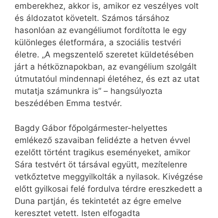
emberekhez, akkor is, amikor ez veszélyes volt
és áldozatot követelt. Számos társához
hasonlóan az evangéliumot fordította le egy
különleges életformára, a szociális testvéri
életre. „A megszentelő szeretet küldetésében
járt a hétköznapokban, az evangélium szolgált
útmutatóul mindennapi életéhez, és ezt az utat
mutatja számunkra is” – hangsúlyozta
beszédében Emma testvér.
Bagdy Gábor főpolgármester-helyettes
emlékező szavaiban felidézte a hetven évvel
ezelőtt történt tragikus eseményeket, amikor
Sára testvért öt társával együtt, mezítelenre
vetkőztetve meggyilkolták a nyilasok. Kivégzése
előtt gyilkosai felé fordulva térdre ereszkedett a
Duna partján, és tekintetét az égre emelve
keresztet vetett. Isten elfogadta