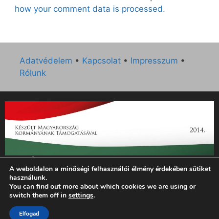
how your comment data is processed.
Adatvédelem
•
Kapcsolat
•
Impresszum
•
Rólunk
„Az Új Ember katolikus hetilap 2014. évi működésének
A weboldalon a minőségi felhasználói élmény érdekében sütiket
támogatását az EGYH-KCP-14-P-0121 sz. támogatási
használunk.
szerződés keretében 3 000 000 Ft összegben támogatta az
You can find out more about which cookies we are using or
Emberi Erőforrások Minisztériuma.”
switch them off in
settings
.
Elfogad
© 2026 Magyar Kurír - Új Ember
• Készült
GeneratePress