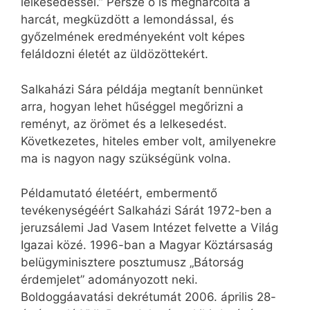
lelkesedéssel.” Persze ő is megharcolta a
harcát, megküzdött a lemondással, és
győzelmének eredményeként volt képes
feláldozni életét az üldözöttekért.
Salkaházi Sára példája megtanít bennünket
arra, hogyan lehet hűséggel megőrizni a
reményt, az örömet és a lelkesedést.
Következetes, hiteles ember volt, amilyenekre
ma is nagyon nagy szükségünk volna.
Példamutató életéért, embermentő
tevékenységéért Salkaházi Sárát 1972-ben a
jeruzsálemi Jad Vasem Intézet felvette a Világ
Igazai közé. 1996-ban a Magyar Köztársaság
belügyminisztere posztumusz „Bátorság
érdemjelet” adományozott neki.
Boldoggáavatási dekrétumát 2006. április 28-