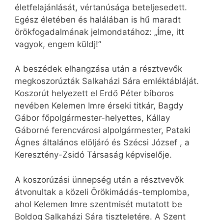
életfelajánlását, vértanúsága beteljesedett.
Egész életében és halálában is hű maradt
örökfogadalmának jelmondatához: „Íme, itt
vagyok, engem küldj!”
A beszédek elhangzása után a résztvevők
megkoszorúzták Salkaházi Sára emléktábláját.
Koszorút helyezett el Erdő Péter bíboros
nevében Kelemen Imre érseki titkár, Bagdy
Gábor főpolgármester-helyettes, Kállay
Gáborné ferencvárosi alpolgármester, Pataki
Ágnes általános elöljáró és Szécsi József , a
Keresztény-Zsidó Társaság képviselője.
A koszorúzási ünnepség után a résztvevők
átvonultak a közeli Örökimádás-templomba,
ahol Kelemen Imre szentmisét mutatott be
Boldog Salkaházi Sára tiszteletére. A Szent