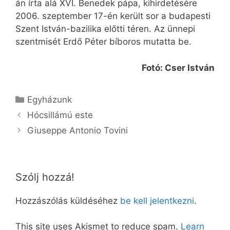
án írta alá XVI. Benedek pápa, kihirdetésére
2006. szeptember 17-én került sor a budapesti
Szent István-bazilika előtti téren. Az ünnepi
szentmisét Erdő Péter bíboros mutatta be.
Fotó: Cser István
Kategória
Egyházunk
Hócsillámú este
Giuseppe Antonio Tovini
Szólj hozzá!
Hozzászólás küldéséhez
be kell jelentkezni
.
This site uses Akismet to reduce spam.
Learn