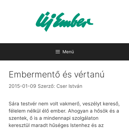
Kilépés
a
tartalomba
Menü
Embermentő és vértanú
2015-01-09
Szerző:
Cser István
Sára testvér nem volt vakmerő, veszélyt kereső,
félelem nélkül élő ember. Ahogyan a hősök és a
szentek, ő is a mindennapi szolgálaton
keresztül maradt hűséges Istenhez és az