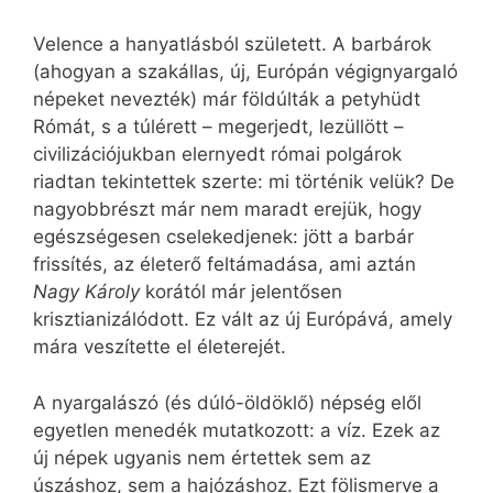
Velence a hanyatlásból született. A barbárok
(ahogyan a szakállas, új, Európán végignyargaló
népeket nevezték) már földúlták a petyhüdt
Rómát, s a túlérett – megerjedt, lezüllött –
civilizációjukban elernyedt római polgárok
riadtan tekintettek szerte: mi történik velük? De
nagyobbrészt már nem maradt erejük, hogy
egészségesen cselekedjenek: jött a barbár
frissítés, az életerő feltámadása, ami aztán
Nagy Károly
korától már jelentősen
krisztianizálódott. Ez vált az új Európává, amely
mára veszítette el életerejét.
A nyargalászó (és dúló-öldöklő) népség elől
egyetlen menedék mutatkozott: a víz. Ezek az
új népek ugyanis nem értettek sem az
úszáshoz, sem a hajózáshoz. Ezt fölismerve a