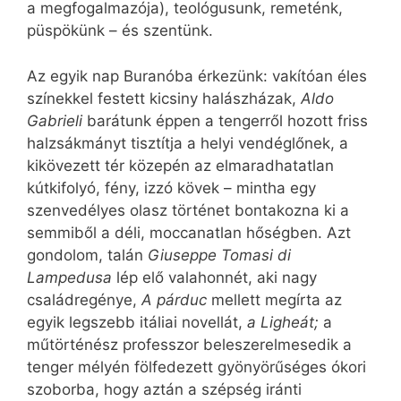
a megfogalmazója), teológusunk, remeténk,
püspökünk – és szentünk.
Az egyik nap Buranóba érkezünk: vakítóan éles
színekkel festett kicsiny halászházak,
Aldo
Gabrieli
barátunk éppen a tengerről hozott friss
halzsákmányt tisztítja a helyi vendéglőnek, a
kikövezett tér közepén az elmaradhatatlan
kútkifolyó, fény, izzó kövek – mintha egy
szenvedélyes olasz történet bontakozna ki a
semmiből a déli, moccanatlan hőségben. Azt
gondolom, talán
Giuseppe Tomasi di
Lampedusa
lép elő valahonnét, aki nagy
családregénye,
A párduc
mellett megírta az
egyik legszebb itáliai novellát,
a Ligheát;
a
műtörténész professzor beleszerelmesedik a
tenger mélyén fölfedezett gyönyörűséges ókori
szoborba, hogy aztán a szépség iránti