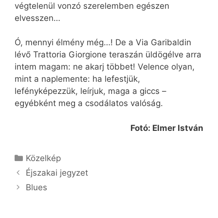
végtelenül vonzó szerelemben egészen
elvesszen…
Ó, mennyi élmény még…! De a Via Garibaldin
lévő Trattoria Giorgione teraszán üldögélve arra
intem magam: ne akarj többet! Velence olyan,
mint a naplemente: ha lefestjük,
lefényképezzük, leírjuk, maga a giccs –
egyébként meg a csodálatos valóság.
Fotó: Elmer István
Kategória
Közelkép
Éjszakai jegyzet
Blues