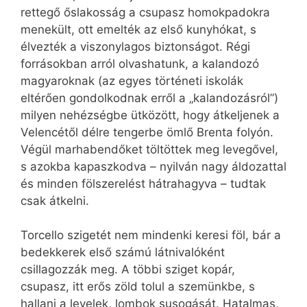
rettegő őslakosság a csupasz homokpadokra
menekült, ott emelték az első kunyhókat, s
élvezték a viszonylagos biztonságot. Régi
forrásokban arról olvashatunk, a kalandozó
magyaroknak (az egyes történeti iskolák
eltérően gondolkodnak erről a „kalandozásról”)
milyen nehézségbe ütközött, hogy átkeljenek a
Velencétől délre tengerbe ömlő Brenta folyón.
Végül marhabendőket töltöttek meg levegővel,
s azokba kapaszkodva – nyilván nagy áldozattal
és minden fölszerelést hátrahagyva – tudtak
csak átkelni.
Torcello szigetét nem mindenki keresi föl, bár a
bedekkerek első számú látnivalóként
csillagozzák meg. A többi sziget kopár,
csupasz, itt erős zöld tolul a szemünkbe, s
hallani a levelek, lombok susogását. Hatalmas,