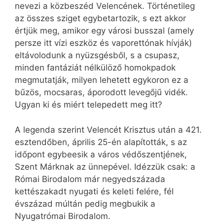
nevezi a közbeszéd Velencének. Történetileg
az összes sziget egybetartozik, s ezt akkor
értjük meg, amikor egy városi busszal (amely
persze itt vízi eszköz és vaporettónak hívják)
eltávolodunk a nyüzsgésből, s a csupasz,
minden fantáziát nélkülöző homokpadok
megmutatják, milyen lehetett egykoron ez a
bűzös, mocsaras, áporodott levegőjű vidék.
Ugyan ki és miért telepedett meg itt?
A legenda szerint Velencét Krisztus után a 421.
esztendőben, április 25-én alapították, s az
időpont egybeesik a város védőszentjének,
Szent Márknak az ünnepével. Idézzük csak: a
Római Birodalom már negyedszázada
kettészakadt nyugati és keleti felére, fél
évszázad múltán pedig megbukik a
Nyugatrómai Birodalom.