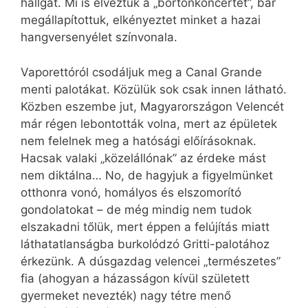
hallgat. Mi is élveztük a „börtönkoncertet”, bár
megállapítottuk, elkényeztet minket a hazai
hangversenyélet színvonala.
Vaporettóról csodáljuk meg a Canal Grande
menti palotákat. Közülük sok csak innen látható.
Közben eszembe jut, Magyarországon Velencét
már régen lebontották volna, mert az épületek
nem felelnek meg a hatósági előírásoknak.
Hacsak valaki „közelállónak” az érdeke mást
nem diktálna… No, de hagyjuk a figyelmünket
otthonra vonó, homályos és elszomorító
gondolatokat – de még mindig nem tudok
elszakadni tőlük, mert éppen a felújítás miatt
láthatatlanságba burkolódzó Gritti-palotához
érkezünk. A dúsgazdag velencei „természetes”
fia (ahogyan a házasságon kívül született
gyermeket nevezték) nagy tétre menő