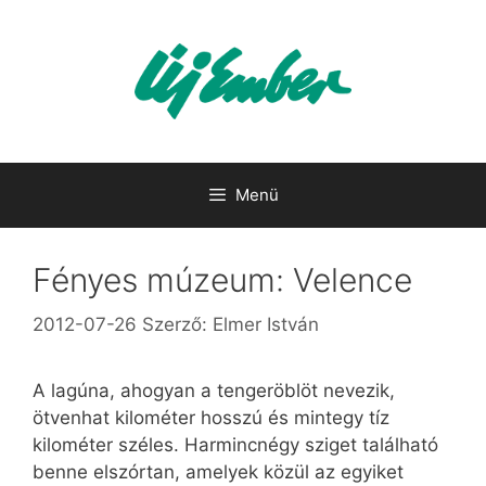
Kilépés
a
tartalomba
Menü
Fényes múzeum: Velence
2012-07-26
Szerző:
Elmer István
A lagúna, ahogyan a tengeröblöt nevezik,
ötvenhat kilométer hosszú és mintegy tíz
kilométer széles. Harmincnégy sziget található
benne elszórtan, amelyek közül az egyiket