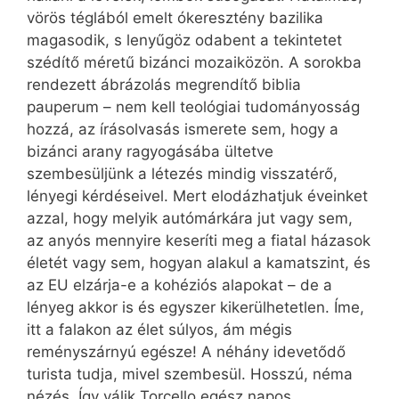
vörös téglából emelt ókeresztény bazilika
magasodik, s lenyűgöz odabent a tekintetet
szédítő méretű bizánci mozaiközön. A sorokba
rendezett ábrázolás megrendítő biblia
pauperum – nem kell teológiai tudományosság
hozzá, az írásolvasás ismerete sem, hogy a
bizánci arany ragyogásába ültetve
szembesüljünk a létezés mindig visszatérő,
lényegi kérdéseivel. Mert elodázhatjuk éveinket
azzal, hogy melyik autómárkára jut vagy sem,
az anyós mennyire keseríti meg a fiatal házasok
életét vagy sem, hogyan alakul a kamatszint, és
az EU elzárja-e a kohéziós alapokat – de a
lényeg akkor is és egyszer kikerülhetetlen. Íme,
itt a falakon az élet súlyos, ám mégis
reményszárnyú egésze! A néhány idevetődő
turista tudja, mivel szembesül. Hosszú, néma
nézés. Így válik Torcello egész napos