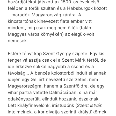
hazárdjátékot játszott az 1500-as évek első
felében a török szultán és a Habsburgok között
– maradék-Magyarország kárára. A
kincstartónak kinevezett fiatalember vitt
mindent, míg csak meg nem ölték (talán
Meggyes város környékén) az elegük-volt
nemesek.
Estére fényt kap Szent György szigete. Egy kis
tenger választja csak el a Szent Márk tértől, de
ide érkezve sokkal nagyobb a csönd és a
távolság… A bencés kolostorból indult el annak
idején egy Gellért nevezetű szerzetes, nem
Magyarországra, hanem a Szentföldre, de egy
vihar partra vetette Dalmáciában, s ha már
odakényszerült, elindult hozzánk, északnak.
Lett királyfinevelőnk, írástudónk (
Szent István
intelmeinek, a kor divatja szerinti királytükörnek