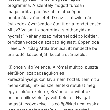
programmá. A szentély mögött furcsán
magasodik a padlószint, mintha éppen
bontanák az épületet. De az is látszik, már
évtizedek-évszázadok óta itt ez a rendetlenség.
Mi ez? Valamit kibontottak, s otthagyták a
nyomát? Néhány száz méterrel odébb idétlen,
ormótlan kőszék a szabad ég alatt. Éppen oda
illene… Állítólag Attila trónusa, itt rendezte be
uralkodói központját, közel a szárazföld.
Különös világ Velence. A római múltból puszta
életükön, szabadságukon és
kereszténységükön kívül nem hoztak semmit a
menekültek, hit- és szellemtekintetüket meg
egyre inkább keletre, Bizáncra irányították,
onnan építkeztek. Így vált Kelet és Nyugat
hatását lecövekelve – a cölöpökkel nem csak a
laza homoktalajt erősítve –, kereskedelmi