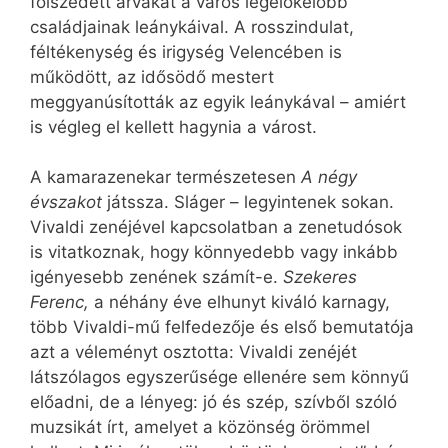
fölszedett árvákat a város legelőkelőbb
családjainak leánykáival. A rosszindulat,
féltékenység és irigység Velencében is
működött, az idősödő mestert
meggyanúsították az egyik leánykával – amiért
is végleg el kellett hagynia a várost.
A kamarazenekar természetesen
A négy
évszakot
játssza. Sláger – legyintenek sokan.
Vivaldi zenéjével kapcsolatban a zenetudósok
is vitatkoznak, hogy könnyedebb vagy inkább
igényesebb zenének számít-e.
Szekeres
Ferenc,
a néhány éve elhunyt kiváló karnagy,
több Vivaldi-mű felfedezője és első bemutatója
azt a véleményt osztotta: Vivaldi zenéjét
látszólagos egyszerűsége ellenére sem könnyű
előadni, de a lényeg: jó és szép, szívből szóló
muzsikát írt, amelyet a közönség örömmel