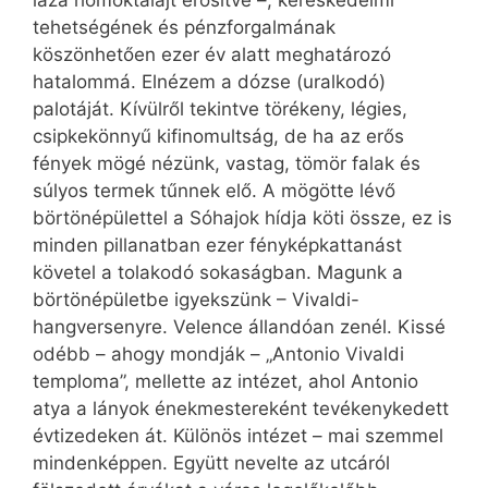
tehetségének és pénzforgalmának
köszönhetően ezer év alatt meghatározó
hatalommá. Elnézem a dózse (uralkodó)
palotáját. Kívülről tekintve törékeny, légies,
csipkekönnyű kifinomultság, de ha az erős
fények mögé nézünk, vastag, tömör falak és
súlyos termek tűnnek elő. A mögötte lévő
börtönépülettel a Sóhajok hídja köti össze, ez is
minden pillanatban ezer fényképkattanást
követel a tolakodó sokaságban. Magunk a
börtönépületbe igyekszünk – Vivaldi-
hangversenyre. Velence állandóan zenél. Kissé
odébb – ahogy mondják – „Antonio Vivaldi
temploma”, mellette az intézet, ahol Antonio
atya a lányok énekmestereként tevékenykedett
évtizedeken át. Különös intézet – mai szemmel
mindenképpen. Együtt nevelte az utcáról