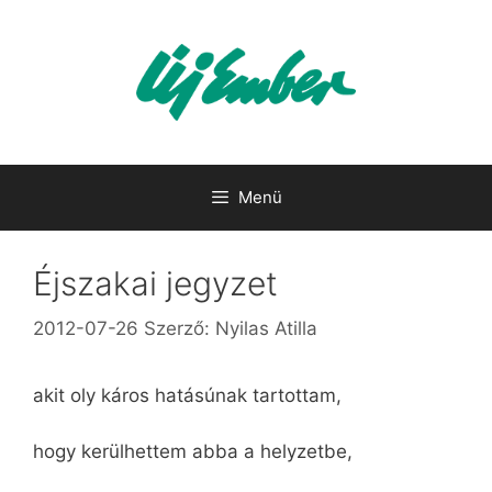
Kilépés
a
tartalomba
Menü
Éjszakai jegyzet
2012-07-26
Szerző:
Nyilas Atilla
akit oly káros hatásúnak tartottam,
hogy kerülhettem abba a helyzetbe,