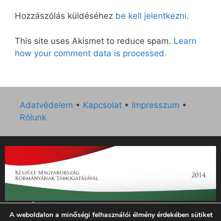
Hozzászólás küldéséhez
be kell jelentkezni
.
This site uses Akismet to reduce spam.
Learn
how your comment data is processed.
Adatvédelem
•
Kapcsolat
•
Impresszum
•
Rólunk
„Az Új Ember katolikus hetilap 2014. évi működésének
A weboldalon a minőségi felhasználói élmény érdekében sütiket
támogatását az EGYH-KCP-14-P-0121 sz. támogatási