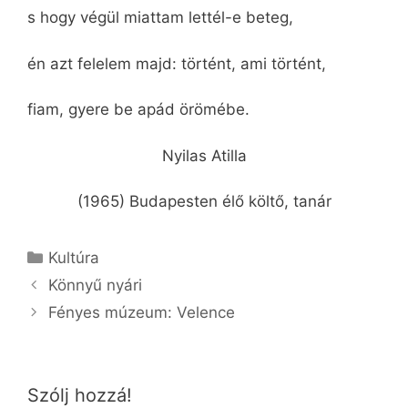
s hogy végül miattam lettél-e beteg,
én azt felelem majd: történt, ami történt,
fiam, gyere be apád örömébe.
Nyilas Atilla
(1965) Budapesten élő költő, tanár
Kategória
Kultúra
Könnyű nyári
Fényes múzeum: Velence
Szólj hozzá!