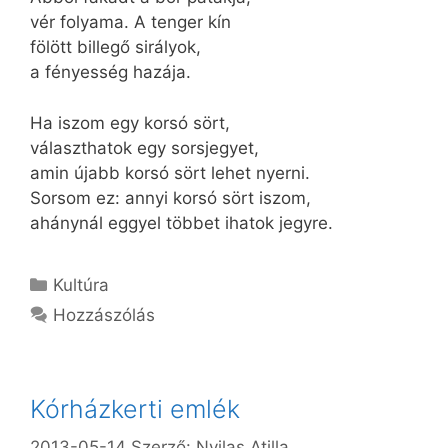
vér folyama. A tenger kín
fölött billegő sirályok,
a fényesség hazája.
Ha iszom egy korsó sört,
választhatok egy sorsjegyet,
amin újabb korsó sört lehet nyerni.
Sorsom ez: annyi korsó sört iszom,
ahánynál eggyel többet ihatok jegyre.
Kategória
Kultúra
Hozzászólás
Kórházkerti emlék
2013-05-14
Szerző:
Nyilas Atilla