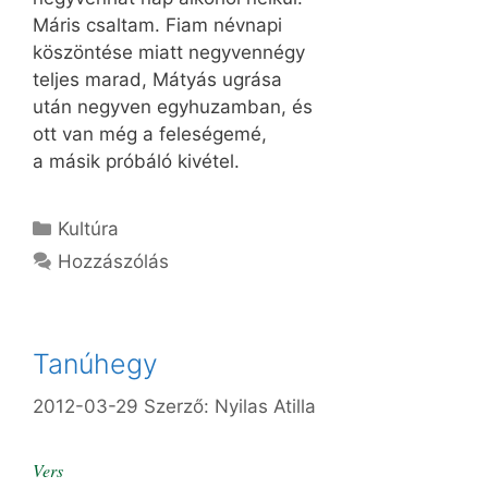
Máris csaltam. Fiam névnapi
köszöntése miatt negyvennégy
teljes marad, Mátyás ugrása
után negyven egyhuzamban, és
ott van még a feleségemé,
a másik próbáló kivétel.
Kategória
Kultúra
Hozzászólás
Tanúhegy
2012-03-29
Szerző:
Nyilas Atilla
Vers