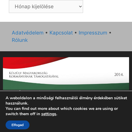
Archívum
Adatvédelem
•
Kapcsolat
•
Impresszum
•
Rólunk
„Az Új Ember katolikus hetilap 2014. évi működésének
A weboldalon a minőségi felhasználói élmény érdekében sütiket
támogatását az EGYH-KCP-14-P-0121 sz. támogatási
használunk.
szerződés keretében 3 000 000 Ft összegben támogatta az
You can find out more about which cookies we are using or
Emberi Erőforrások Minisztériuma.”
switch them off in
settings
.
Elfogad
© 2026 Magyar Kurír - Új Ember
• Készült
GeneratePress