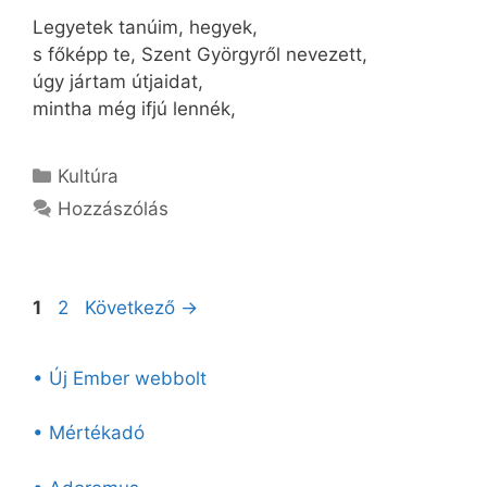
Legyetek tanúim, hegyek,
s főképp te, Szent Györgyről nevezett,
úgy jártam útjaidat,
mintha még ifjú lennék,
Kategória
Kultúra
Hozzászólás
Oldal
Oldal
1
2
Következő
→
• Új Ember webbolt
• Mértékadó