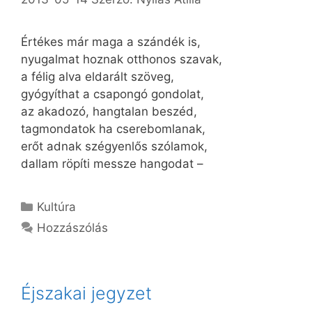
Értékes már maga a szándék is,
nyugalmat hoznak otthonos szavak,
a félig alva eldarált szöveg,
gyógyíthat a csapongó gondolat,
az akadozó, hangtalan beszéd,
tagmondatok ha cserebomlanak,
erőt adnak szégyenlős szólamok,
dallam röpíti messze hangodat –
Kategória
Kultúra
Hozzászólás
Éjszakai jegyzet