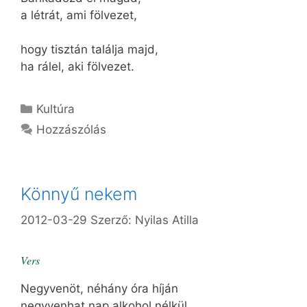
a létrát, ami fölvezet,
hogy tisztán találja majd,
ha rálel, aki fölvezet.
Kategória
Kultúra
Hozzászólás
Könnyű nekem
2012-03-29
Szerző:
Nyilas Atilla
Vers
Negyvenöt, néhány óra híján
negyvenhat nap alkohol nélkül.