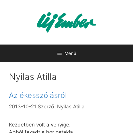
Kilépés
a
tartalomba
Menü
Nyilas Atilla
Az ékesszólásról
2013-10-21
Szerző:
Nyilas Atilla
Kezdetben volt a venyige.
Abból fakadt a bor patakja,