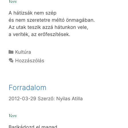
Vers
A hátizsák nem szép
és nem szeretetre méltó önmagában.
Az utak teszik azzá hátunkon vele,
a veríték, az erőfeszítések.
Kategória
Kultúra
Hozzászólás
Forradalom
2012-03-29
Szerző:
Nyilas Atilla
Vers
Barikádozd el magad,