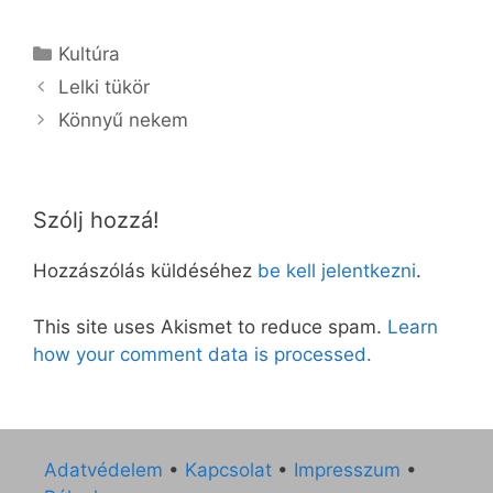
Kategória
Kultúra
Lelki tükör
Könnyű nekem
Szólj hozzá!
Hozzászólás küldéséhez
be kell jelentkezni
.
This site uses Akismet to reduce spam.
Learn
how your comment data is processed.
Adatvédelem
•
Kapcsolat
•
Impresszum
•