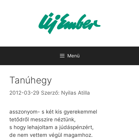
Kilépés
a
tartalomba
Menü
Tanúhegy
2012-03-29
Szerző:
Nyilas Atilla
asszonyom- s két kis gyerekemmel
tetődről messzire néztünk,
s hogy lehajoltam a júdáspénzért,
de nem vettem végül magamhoz.