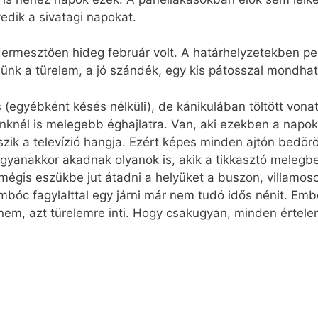
edik a sivatagi napokat.
 dermesztően hideg február volt. A határhelyzetekben p
nünk a türelem, a jó szándék, egy kis pátosszal mondh
(egyébként késés nélküli), de kánikulában töltött vonat
enknél is melegebb éghajlatra. Van, aki ezekben a napok
tszik a televízió hangja. Ezért képes minden ajtón bed
gyanakkor akadnak olyanok is, akik a tikkasztó melegb
égis eszükbe jut átadni a helyüket a buszon, villamos
c fagylalttal egy járni már nem tudó idős nénit. Ember
 nem, azt türelemre inti. Hogy csakugyan, minden értele