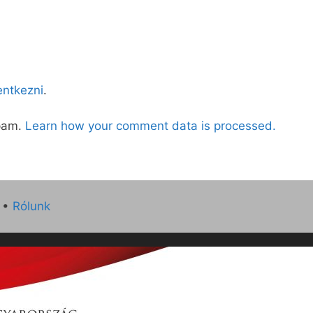
lentkezni
.
spam.
Learn how your comment data is processed.
•
Rólunk