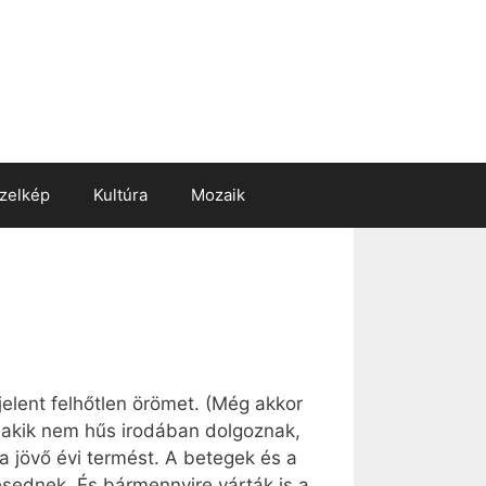
zelkép
Kultúra
Mozaik
lent felhőtlen örömet. (Még akkor
 akik nem hűs irodában dolgoznak,
a jövő évi termést. A betegek és a
esednek. És bármennyire várták is a