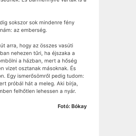
edig sokszor sok mindenre fény
atnám: az emberség.
út arra, hogy az összes vasúti
ban nehezen tűri, ha éjszaka a
örömbölni a házban, mert a hőség
en vizet osztanak másoknak. És
on. Egy ismerősömről pedig tudom:
t próbál hát a meleg. Aki bírja,
mben felhőtlen lehessen a nyár.
Fotó: Bókay