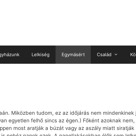
gyházunk
Lelkiség
Egymásért
Család
Kö
án. Miközben tudom, ez az időjárás nem mindenkinek je
an egyetlen felhő sincs az égen.) Főként azoknak nem,
pen most aratják a búzát vagy az aszály miatt siratják 
 is nehéz napok ezek. A panellakásokban élők sem lelk