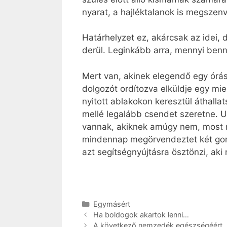
nyarat, a hajléktalanok is megszenv
Határhelyzet ez, akárcsak az idei,
derül. Leginkább arra, mennyi ben
Mert van, akinek elegendő egy órás 
dolgozót ordítozva elküldje egy mi
nyitott ablakokon keresztül áthalla
mellé legalább csendet szeretne. U
vannak, akiknek amúgy nem, most m
mindennap megörvendeztet két gombó
azt segítségnyújtásra ösztönzi, aki
Kategória
Egymásért
Ha boldogok akartok lenni…
A következő nemzedék egészségéért