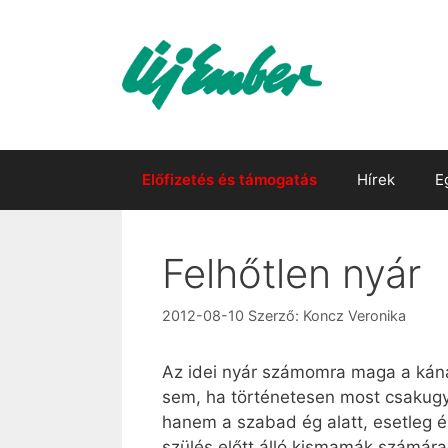
Kilépés
a
tartalomba
Előfizetés és támogatás
Hírek
E
Felhőtlen nyár
2012-08-10
Szerző:
Koncz Veronika
Az idei nyár számomra maga a kána
sem, ha történetesen most csakugy
hanem a szabad ég alatt, esetleg ép
szülés előtt álló kismamák számára