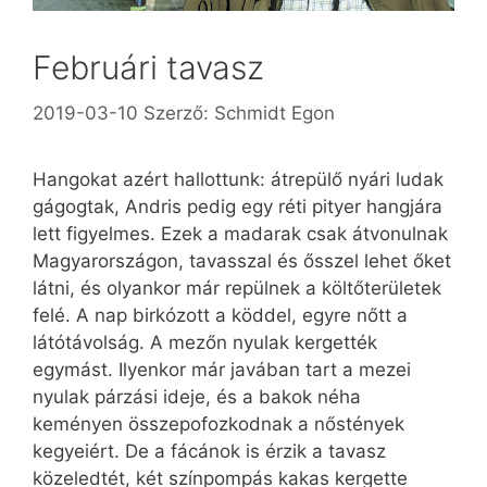
Februári tavasz
2019-03-10
Szerző:
Schmidt Egon
Hangokat azért hallottunk: átrepülő nyári ludak
gágogtak, Andris pedig egy réti pityer hangjára
lett figyelmes. Ezek a madarak csak átvonulnak
Magyarországon, tavasszal és ősszel lehet őket
látni, és olyankor már repülnek a költőterületek
felé. A nap birkózott a köddel, egyre nőtt a
látótávolság. A mezőn nyulak kergették
egymást. Ilyenkor már javában tart a mezei
nyulak párzási ideje, és a bakok néha
keményen összepofozkodnak a nőstények
kegyeiért. De a fácánok is érzik a tavasz
közeledtét, két színpompás kakas kergette