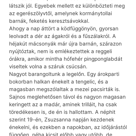
látszik jól. Egyebek mellett ez különbözteti meg
az egerészölyvtől, amelynek kormánytollai
barnák, feketés keresztsávokkal.
Ahogy a nap áttört a ködfüggönyön, gyorsan
leolvadt a dér az ágakról és a fűszálakról. A
héjakút mácsonyák már újra barnán, szárazon
nyújtóztak, nem is emlékeztettek a reggeli
órákra, amikor mintha hófehér pingponglabdát
viseltek volna a száruk csúcsán.
Nagyot barangoltunk a legelőn. Egy árokparti
bokorban halkan énekelt a tengelic, és a
magasban megszólaltak a mezei pacsirták is.
Sajnos meglehetősen távol és nagyon magasan
keringett az a madár, aminek trilláit, ha csak
töredékesen is, de én is hallottam. A néphit
szerint 19-én, Zsuzsanna napján kezdenek
énekelni, és ezekben a napokban, az időjárástól
függően, néha kicsit előbb vagy utóbb, de