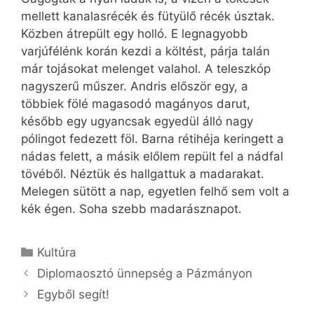
mellett kanalas­récék és fütyülő récék úsztak.
Közben átrepült egy holló. E legnagyobb
varjúfélénk korán kezdi a költést, párja talán
már tojásokat melenget valahol. A teleszkóp
nagyszerű műszer. Andris először egy, a
többiek fölé magasodó magányos darut,
később egy ugyancsak egyedül álló nagy
pólingot fedezett föl. Barna rétihéja keringett a
nádas felett, a másik előlem repült fel a nádfal
tövéből. Néztük és hallgattuk a madarakat.
Melegen sütött a nap, egyetlen felhő sem volt a
kék égen. Soha szebb madarásznapot.
Kategória
Kultúra
Diplomaosztó ünnepség a Pázmányon
Egyből segít!