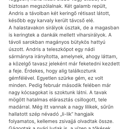
biztosan megszólalnak. Két galamb repült,
Andris a távolban két keringő rétisast látott,
később egy karvaly került távcső elé.
A halastavakon sirályok úsztak, de a magasban
is keringtek a dankák mellett viharsirályok. A
távoli sarokban magányos bütykös hattyú
úszott. Andris a teleszkópot egy nádi
sármányra irányította, amelynek, ahogy láttam,
a közelgő tavasz jeleként már feketedni kezdett
a feje. Érdekes, hogy alig találkoztunk
gémfélével. Egyetlen szürke gém, ez volt
minden. Pedig február második felében már
nagy kócsagokat is szoktunk látni. A tavak
mögött hatalmas elárasztás csillogott, tele
madárral. Még itt vannak a nagy lilikek, sűrűn
hallatott szép névadó „li-lik” hangjaik
folyamatos, kellemes zsivajjá olvadtak össze.
Gágogtak a nyári ludak is, a vízen a tőkések