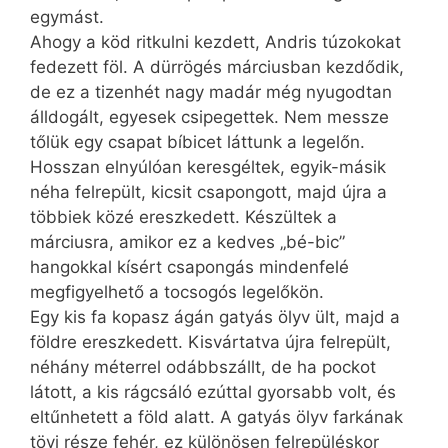
egymást.
Ahogy a köd ritkulni kezdett, Andris túzokokat
fedezett föl. A dürrögés márciusban kezdődik,
de ez a tizenhét nagy madár még nyugodtan
álldogált, egyesek csipegettek. Nem messze
tőlük egy csapat bíbicet láttunk a legelőn.
Hosszan elnyúlóan keresgéltek, egyik-másik
néha felrepült, kicsit csapongott, majd újra a
többiek közé ereszkedett. Készültek a
márciusra, amikor ez a kedves „bé-bic”
hangokkal kísért csapongás mindenfelé
megfigyelhető a tocsogós legelőkön.
Egy kis fa kopasz ágán gatyás ölyv ült, majd a
földre ereszkedett. Kisvártatva újra felrepült,
néhány méterrel odábbszállt, de ha pockot
látott, a kis rágcsáló ezúttal gyorsabb volt, és
eltűnhetett a föld alatt. A gatyás ölyv farkának
tövi része fehér, ez különösen felrepüléskor