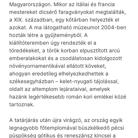
Magyarországon. Mikor az itáliai és francia
mestereket dicsérő faragványokat megtalálták,
a XIX. században, egy kőtárban helyezték el
azokat. A ma látogatható múzeumot 2004-ben
hozták létre a gyűjteményből. A
kiállítóteremben úgy rendezték el a
töredékeket, a török korban elpusztított arcú
emberalakokat és a csodálatosan kidolgozott
növényornamentikával ellátott köveket,
ahogyan eredetileg elhelyezkedhettek a
székesegyházban – kelet-nyugati tájolással,
oldalt az altemplom lejárataival, amelyek
hazánk legértékesebb román kori emlékei közé
tartoznak.
A tatárjárás után újra virágzó, az ország egyik
legnagyobb főtemplomával büszkélkedő pécsi
püspökség gótikus és reneszánsz kincsei a