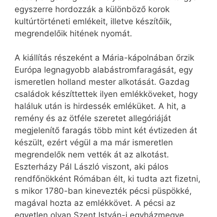
egyszerre hordozzák a különböző korok
kultúrtörténeti emlékeit, illetve készítőik,
megrendelőik hitének nyomát.
A kiállítás részeként a Mária-kápolnában őrzik
Európa legnagyobb alabástromfaragását, egy
ismeretlen holland mester alkotását. Gazdag
családok készíttettek ilyen emlékköveket, hogy
haláluk után is hirdessék emléküket. A hit, a
remény és az ötféle szeretet allegóriáját
megjelenítő faragás több mint két évtizeden át
készült, ezért végül a ma már ismeretlen
megrendelők nem vették át az alkotást.
Eszterházy Pál László viszont, aki pálos
rendfőnökként Rómában élt, ki tudta azt fizetni,
s mikor 1780-ban kinevezték pécsi püspökké,
magával hozta az emlékkövet. A pécsi az
egyetlen olyan Szent István-i egyházmegye,