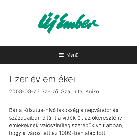
Kilépés
a
tartalomba
Menü
Ezer év emlékei
2008-03-23
Szerző:
Szalontai Anikó
Bár a Krisztus-hívő lakosság a népvándorlás
századaiban eltűnt a vidékről, az ókeresztény
emlékeknek valószínűleg szerepük volt abban,
hogy a város lett az 1009-ben alapított