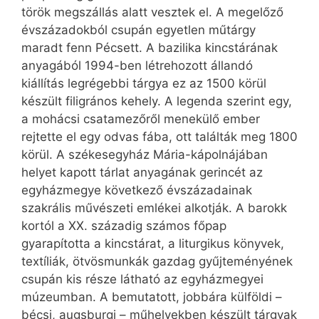
török megszállás alatt vesztek el. A megelőző
évszázadokból csupán egyetlen műtárgy
maradt fenn Pécsett. A bazilika kincstárának
anyagából 1994-ben létrehozott állandó
kiállítás legrégebbi tárgya ez az 1500 körül
készült filigrános kehely. A legenda szerint egy,
a mohácsi csatamezőről menekülő ember
rejtette el egy odvas fába, ott találták meg 1800
körül. A székesegyház Mária-kápolnájában
helyet kapott tárlat anyagának gerincét az
egyházmegye következő évszázadainak
szakrális művészeti emlékei alkotják. A barokk
kortól a XX. századig számos főpap
gyarapította a kincstárat, a liturgikus könyvek,
textíliák, ötvösmunkák gazdag gyűjteményének
csupán kis része látható az egyházmegyei
múzeumban. A bemutatott, jobbára külföldi –
bécsi, augsburgi – műhelyekben készült tárgyak