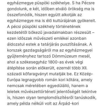
egyházmegye püspöki székhelye. S ha Pécsre
gondolunk, e két, időben elváló örökség ma is
összefonódik, hiszen együtt alkotják az
egyházmegye ma is élő kultúrájának gyökereit.
A pécsi püspöki székhely történetének
kezdetétől bőkezű javadalmakban részesült –
ezen időszak művészeti emlékei azonban
áldozatul estek a tatárjárás pusztításának. A
korszak gazdagságáról ma az egyházmegyei
gyűjteményhez tartozó Dómmúzeum mesél,
ahol a székesegyház 1800-as évek végi
átépítése során előkerült, ezernél több XII.
századi kőfaragványt mutatják be. Ez Közép-
Európa legnagyobb román kori kőtára, amely
nemcsak méretében egyedülálló, hanem a
leletek művészettörténeti jelentőségét tekintve
is, hiszen olyan templomdíszítésről tanúskodik,
amely példa nélküli volt az Árpád-kori