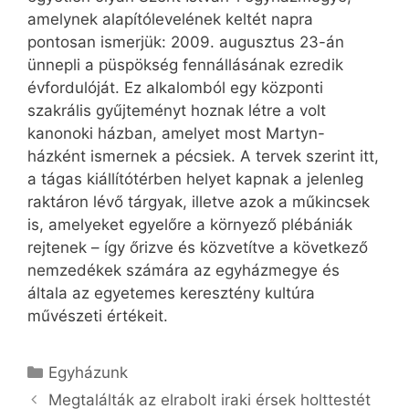
amelynek alapítólevelének keltét napra
pontosan ismerjük: 2009. augusztus 23-án
ünnepli a püspökség fennállásának ezredik
évfordulóját. Ez alkalomból egy központi
szakrális gyűjteményt hoznak létre a volt
kanonoki házban, amelyet most Martyn-
házként ismernek a pécsiek. A tervek szerint itt,
a tágas kiállítótérben helyet kapnak a jelenleg
raktáron lévő tárgyak, illetve azok a műkincsek
is, amelyeket egyelőre a környező plébániák
rejtenek – így őrizve és közvetítve a következő
nemzedékek számára az egyházmegye és
általa az egyetemes keresztény kultúra
művészeti értékeit.
Kategória
Egyházunk
Megtalálták az elrabolt iraki érsek holttestét