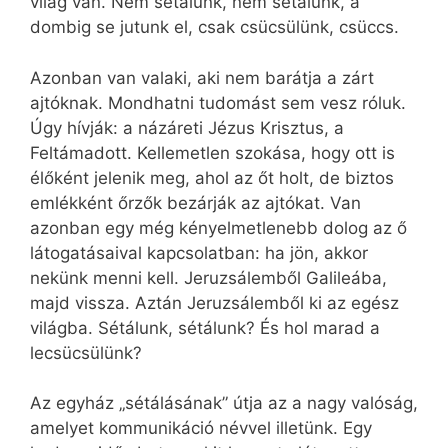
világ van. Nem sétálunk, nem sétálunk, a
dombig se jutunk el, csak csücsülünk, csüccs.
Azonban van valaki, aki nem barátja a zárt
ajtóknak. Mondhatni tudomást sem vesz róluk.
Úgy hívják: a názáreti Jézus Krisztus, a
Feltámadott. Kellemetlen szokása, hogy ott is
élőként jelenik meg, ahol az őt holt, de biztos
emlékként őrzők bezárják az ajtókat. Van
azonban egy még kényelmetlenebb dolog az ő
látogatásaival kapcsolatban: ha jön, akkor
nekünk menni kell. Jeruzsálemből Galileába,
majd vissza. Aztán Jeruzsálemből ki az egész
világba. Sétálunk, sétálunk? És hol marad a
lecsücsülünk?
Az egyház „sétálásának” útja az a nagy valóság,
amelyet kommunikáció névvel illetünk. Egy