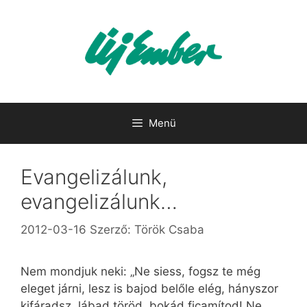
Kilépés
a
tartalomba
Menü
Evangelizálunk,
evangelizálunk…
2012-03-16
Szerző:
Török Csaba
Nem mondjuk neki: „Ne siess, fogsz te még
eleget járni, lesz is bajod belőle elég, hányszor
kifáradsz, lábad töröd, bokád ficamítod! Ne