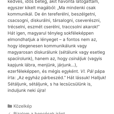
kedves, idős beteg, akit havonta látogattam,
egyszer kikelt magából: „Ma mindenki csak
kommunikál. De én tereferélni, beszélgetni,
csacsogni, diskurálni, társalogni, cseverészni,
trécselni, eszmét cserélni, traccsolni akarok!”
Hát igen, magyarul tényleg sokféleképpen
elmondhatjuk a lényeget – a fontos nem az,
hogy idegenesen kommunikálunk vagy
magyarosan diskurálunk (sétálunk vagy esetleg
spacírolunk), hanem az, hogy
csináljuk
(vagyis
kapjunk lábra, menjünk, járjunk…),
ezerféleképpen, és mégis egyként.
VI. Pál
pápa
írta: „Az egyház párbeszéd.” Hát lássuk! Halljuk!
Sétáljunk, sétáljunk, s ha lecsücsülünk is,
induljunk neki újra!
Kategória
Közelkép
Bizalom a bencések iránt