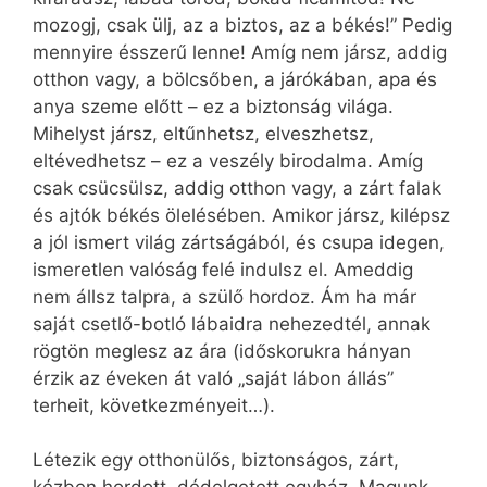
mozogj, csak ülj, az a biztos, az a békés!” Pedig
mennyire ésszerű lenne! Amíg nem jársz, addig
otthon vagy, a bölcsőben, a járókában, apa és
anya szeme előtt – ez a biztonság világa.
Mihelyst jársz, eltűnhetsz, elveszhetsz,
eltévedhetsz – ez a veszély birodalma. Amíg
csak csücsülsz, addig otthon vagy, a zárt falak
és ajtók békés ölelésében. Amikor jársz, kilépsz
a jól ismert világ zártságából, és csupa idegen,
ismeretlen valóság felé indulsz el. Ameddig
nem állsz talpra, a szülő hordoz. Ám ha már
saját csetlő-botló lábaidra nehezedtél, annak
rögtön meglesz az ára (időskorukra hányan
érzik az éveken át való „saját lábon állás”
terheit, következményeit…).
Létezik egy otthonülős, biztonságos, zárt,