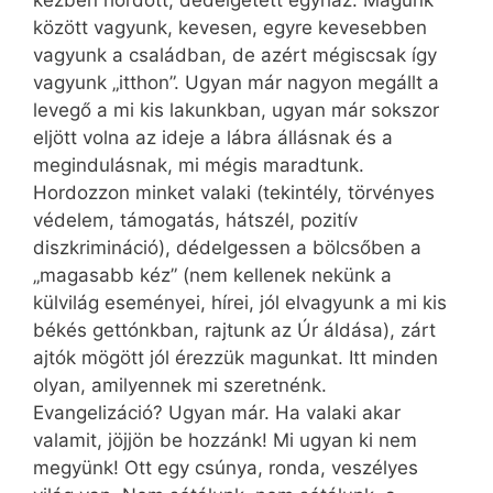
kézben hordott, dédelgetett egyház. Magunk
között vagyunk, kevesen, egyre kevesebben
vagyunk a családban, de azért mégiscsak így
vagyunk „itthon”. Ugyan már nagyon megállt a
levegő a mi kis lakunkban, ugyan már sokszor
eljött volna az ideje a lábra állásnak és a
megindulásnak, mi mégis maradtunk.
Hordozzon minket valaki (tekintély, törvényes
védelem, támogatás, hátszél, pozitív
diszkrimináció), dédelgessen a bölcsőben a
„magasabb kéz” (nem kellenek nekünk a
külvilág eseményei, hírei, jól elvagyunk a mi kis
békés gettónkban, rajtunk az Úr áldása), zárt
ajtók mögött jól érezzük magunkat. Itt minden
olyan, amilyennek mi szeretnénk.
Evangelizáció? Ugyan már. Ha valaki akar
valamit, jöjjön be hozzánk! Mi ugyan ki nem
megyünk! Ott egy csúnya, ronda, veszélyes