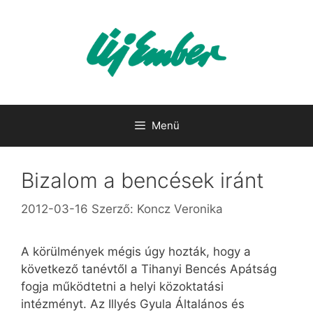
Kilépés
a
tartalomba
Menü
Bizalom a bencések iránt
2012-03-16
Szerző:
Koncz Veronika
A körülmények mégis úgy hozták, hogy a
következő tanévtől a Tihanyi Bencés Apátság
fogja működtetni a helyi közoktatási
intézményt. Az Illyés Gyula Általános és