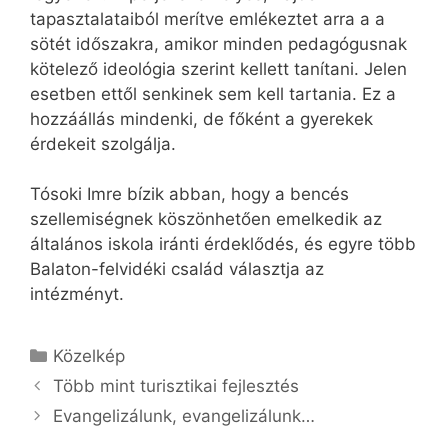
tapasztalataiból merítve emlékeztet arra a a
sötét időszakra, amikor minden pedagógusnak
kötelező ideológia szerint kellett tanítani. Jelen
esetben ettől senkinek sem kell tartania. Ez a
hozzáállás mindenki, de főként a gyerekek
érdekeit szolgálja.
Tósoki Imre bízik abban, hogy a bencés
szellemiségnek köszönhetően emelkedik az
általános iskola iránti érdeklődés, és egyre több
Balaton-felvidéki család választja az
intézményt.
Kategória
Közelkép
Több mint turisztikai fejlesztés
Evangelizálunk, evangelizálunk…