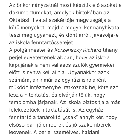
Az önkormányzatnál most készítik elő azokat a
dokumentumokat, amelyek birtokában az
Oktatási Hivatal szakértője megvizsgálja a
körülményeket, majd a megyei kormányhivatal
teszi meg ugyanezt, és dönt arról, javasolja-e
az iskola fenntartócseréjét.
A polgármester és
Korzenszky Richárd
tihanyi
perjel egyetértenek abban, hogy az iskola
kapujának a nem vallásos szülők gyermekei
előtt is nyitva kell állnia. Ugyanakkor azok
számára, akik már az egyházi iskolaként
működő intézménybe iratkoznak be, kötelező
lesz a hitoktatás, és elvárják tőlük, hogy
templomba járjanak. Az iskola biztosítja a más
felekezetűek hitoktatását is. Az egyházi
fenntartó a tanároktól „csak” annyit kér, hogy
elsősorban jó emberek és jó szakemberek
legyenek. A perjel személyes, hajdani