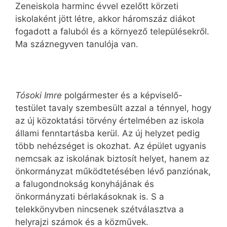
Zeneiskola harminc évvel ezelőtt körzeti
iskolaként jött létre, akkor háromszáz diákot
fogadott a faluból és a környező településekről.
Ma száznegyven tanulója van.
Tósoki Imre
polgármester és a képviselő-
testület tavaly szembesült azzal a ténnyel, hogy
az új közoktatási törvény értelmében az iskola
állami fenntartásba kerül. Az új helyzet pedig
több nehézséget is okozhat. Az épület ugyanis
nemcsak az iskolának biztosít helyet, hanem az
önkormányzat működtetésében lévő panziónak,
a falugondnokság konyhájának és
önkormányzati bérlakásoknak is. S a
telekkönyvben nincsenek szétválasztva a
helyrajzi számok és a közművek.