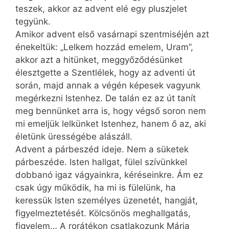
teszek, akkor az advent elé egy pluszjelet
tegyünk.
Amikor advent első vasárnapi szentmiséjén azt
énekeltük: „Lelkem hozzád emelem, Uram”,
akkor azt a hitünket, meggyőződésünket
élesztgette a Szentlélek, hogy az adventi út
során, majd annak a végén képesek vagyunk
megérkezni Istenhez. De talán ez az út tanít
meg bennünket arra is, hogy végső soron nem
mi emeljük lelkünket Istenhez, hanem ő az, aki
életünk ürességébe alászáll.
Advent a párbeszéd ideje. Nem a süketek
párbeszéde. Isten hallgat, fülel szívünkkel
dobbanó igaz vágyainkra, kéréseinkre. Ám ez
csak úgy működik, ha mi is fülelünk, ha
keressük Isten személyes üzenetét, hangját,
figyelmeztetését. Kölcsönös meghallgatás,
figyelem… A rorátékon csatlakozunk Mária