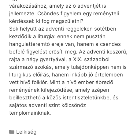
várakozásához, amely az ő adventjét is
jellemezte. Csöndes figyelem egy reményteli
kérdéssel: ki fog megszületni?
Sok helyütt az adventi reggeleken sötétben
kezdődik a liturgia: ennek nem pusztán
hangulatteremtő ereje van, hanem a csendes
befelé figyelést erősíti meg. Az adventi koszorú,
rajta a négy gyertyával, a XIX. századból
származó szokás, amely tulajdonképpen nem is
liturgikus előírás, hanem inkább jó értelemben
vett hívő folklór. Mint a hívő ember ébredő
reményének kifejeződése, amely szépen
beilleszthető a közös istentiszteletünkbe, és
sajátos adventi színt kölcsönöz
templomainknak.
Kategória
Lelkiség