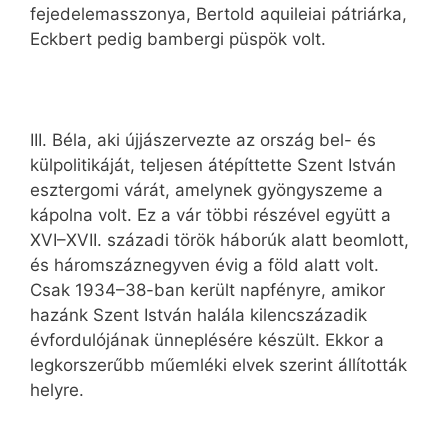
fejedelemasszonya, Bertold aquileiai pátriárka,
Eckbert pedig bambergi püspök volt.
III. Béla, aki újjászervezte az ország bel- és
külpolitikáját, teljesen átépíttette Szent István
esztergomi várát, amelynek gyöngyszeme a
kápolna volt. Ez a vár többi részével együtt a
XVI–XVII. századi török háborúk alatt beomlott,
és háromszáznegyven évig a föld alatt volt.
Csak 1934–38-ban került napfényre, amikor
hazánk Szent István halála kilencszázadik
évfordulójának ünneplésére készült. Ekkor a
legkorszerűbb műemléki elvek szerint állították
helyre.