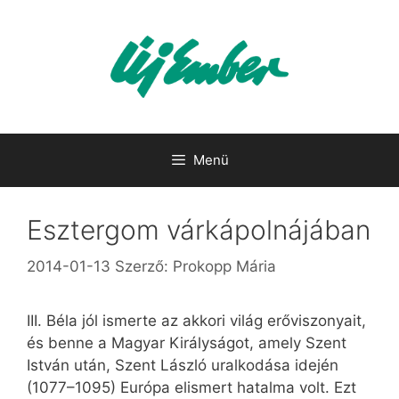
Kilépés
a
tartalomba
Menü
Esztergom várkápolnájában
2014-01-13
Szerző:
Prokopp Mária
III. Béla jól ismerte az akkori világ erőviszonyait,
és benne a Magyar Királyságot, amely Szent
István után, Szent László uralkodása idején
(1077–1095) Európa elismert hatalma volt. Ezt