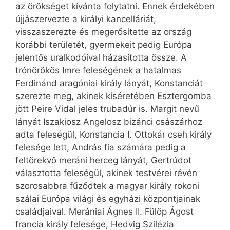
az örökséget kívánta folytatni. Ennek érdekében
újjászervezte a királyi kancelláriát,
visszaszerezte és megerősítette az ország
korábbi területét, gyermekeit pedig Európa
jelentős uralkodóival házasította össze. A
trónörökös Imre feleségének a hatalmas
Ferdinánd aragóniai király lányát, Konstanciát
szerezte meg, akinek kíséretében Esztergomba
jött Peire Vidal jeles trubadúr is. Margit nevű
lányát Iszakiosz Angelosz bizánci császárhoz
adta feleségül, Konstancia I. Ottokár cseh király
felesége lett, András fia számára pedig a
feltörekvő meráni herceg lányát, Gertrúdot
választotta feleségül, akinek testvérei révén
szorosabbra fűződtek a magyar király rokoni
szálai Európa világi és egyházi központjainak
családjaival. Merániai Ágnes II. Fülöp Ágost
francia király felesége, Hedvig Szilézia