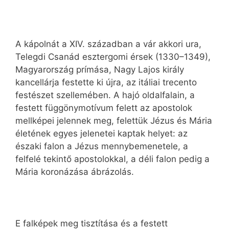
A kápolnát a XIV. században a vár akkori ura,
Telegdi Csanád esztergomi érsek (1330–1349),
Magyarország prímása, Nagy Lajos király
kancellárja festette ki újra, az itáliai trecento
festészet szellemében. A hajó oldalfalain, a
festett függönymotívum felett az apostolok
mellképei jelennek meg, felettük Jézus és Mária
életének egyes jelenetei kaptak helyet: az
északi falon a Jézus mennybemenetele, a
felfelé tekintő apostolokkal, a déli falon pedig a
Mária koronázása ábrázolás.
E falképek meg tisztítása és a festett