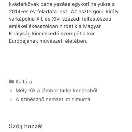
kváderkövek behelyezése egykori helyükre a
2014-es év feladata lesz. Az esztergomi királyi
várkápolna XII. és XIV. századi falfestészeti
emlékei ékesszólóan hirdetik a Magyar
Királyság kiemelkedő szerepét a kor
Európájának művészeti életében.
Kategória
Kultúra
Mély tűz a jámbor tarka kenőcsből
A színésznő nemzeti minimuma
Szólj hozzá!