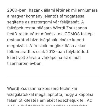
2000-ben, hazánk állami létének millenniumára
a magyar kormány jelentős támogatással
segítette az esztergomi vár felújítását. A
falképek restaurálására Wierdl Zsuzsanna
festő-restaurátor művész, az ICOMOS falkép-
restaurátori bizottságának elnöke kapott
megbízást. A freskók megtisztítása akkor
félbemaradt, s csak 2013-ban folytatódott.
Ezért volt zárva a várkápolna az elmúlt
tizenhárom évben.
Wierdl Zsuzsanna korszerű technikai
vizsgálatokkal megállapította, hogy a kápolna
falain öt kifestés emlékét fedezhetjük fel. Az