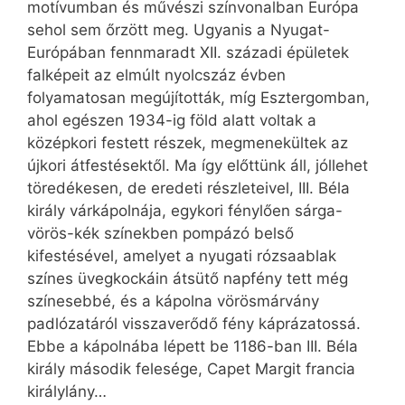
motívumban és művészi színvonalban Európa
sehol sem őrzött meg. Ugyanis a Nyugat-
Európában fennmaradt XII. századi épületek
falképeit az elmúlt nyolcszáz évben
folyamatosan megújították, míg Esztergomban,
ahol egészen 1934-ig föld alatt voltak a
középkori festett részek, megmenekültek az
újkori átfestésektől. Ma így előttünk áll, jóllehet
töredékesen, de eredeti részleteivel, III. Béla
király várkápolnája, egykori fénylően sárga-
vörös-kék színekben pompázó belső
kifestésével, amelyet a nyugati rózsaablak
színes üvegkockáin átsütő napfény tett még
színesebbé, és a kápolna vörösmárvány
padlózatáról visszaverődő fény káprázatossá.
Ebbe a kápolnába lépett be 1186-ban III. Béla
király második felesége, Capet Margit francia
királylány…