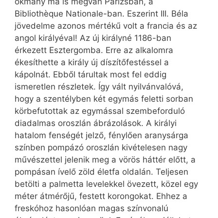
okmány ma is megvan Párizsban, a
Bibliothèque Nationale-ban. Eszerint III. Béla
jövedelme azonos mértékű volt a francia és az
angol királyéval! Az új királyné 1186-ban
érkezett Esztergomba. Erre az alkalomra
ékesíthette a király új díszítőfestéssel a
kápolnát. Ebből tárultak most fel eddig
ismeretlen részletek. Így vált nyilvánvalóvá,
hogy a szentélyben két egymás feletti sorban
körbefutottak az egymással szembeforduló
diadalmas oroszlán ábrázolások. A királyi
hatalom fenségét jelző, fénylően aranysárga
színben pompázó oroszlán kivételesen nagy
művészettel jelenik meg a vörös háttér előtt, a
pompásan ívelő zöld életfa oldalán. Teljesen
betölti a palmetta levelekkel övezett, közel egy
méter átmérőjű, festett korongokat. Ehhez a
freskóhoz hasonlóan magas színvonalú