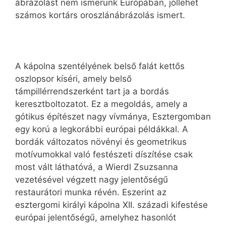
ábrázolást nem ismerünk Európában, jóllehet
számos kortárs oroszlánábrázolás ismert.
A kápolna szentélyének belső falát kettős
oszlopsor kíséri, amely belső
támpillérrendszerként tart ja a bordás
keresztboltozatot. Ez a megoldás, amely a
gótikus építészet nagy vívmánya, Esztergomban
egy korú a legkorábbi európai példákkal. A
bordák változatos növényi és geometrikus
motívumokkal való festészeti díszítése csak
most vált láthatóvá, a Wierdl Zsuzsanna
vezetésével végzett nagy jelentőségű
restaurátori munka révén. Eszerint az
esztergomi királyi kápolna XII. századi kifestése
európai jelentőségű, amelyhez hasonlót