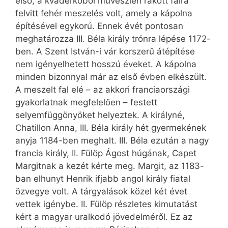
első, a kváderkőből művészien rakott falra
felvitt fehér meszelés volt, amely a kápolna
építésével egykorú. Ennek évét pontosan
meghatározza III. Béla király trónra lépése 1172-
ben. A Szent István-i vár korszerű átépítése
nem igényelhetett hosszú éveket. A kápolna
minden bizonnyal már az első évben elkészült.
A meszelt fal elé – az akkori franciaországi
gyakorlatnak megfelelően – festett
selyemfüggönyöket helyeztek. A királyné,
Chatillon Anna, III. Béla király hét gyermekének
anyja 1184-ben meghalt. III. Béla ezután a nagy
francia király, II. Fülöp Ágost húgának, Capet
Margitnak a kezét kérte meg. Margit, az 1183-
ban elhunyt Henrik ifjabb angol király fiatal
özvegye volt. A tárgyalások közel két évet
vettek igénybe. II. Fülöp részletes kimutatást
kért a magyar uralkodó jövedelméről. Ez az