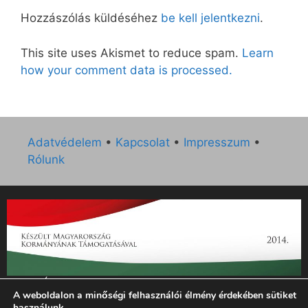
Hozzászólás küldéséhez
be kell jelentkezni
.
This site uses Akismet to reduce spam.
Learn
how your comment data is processed.
Adatvédelem
•
Kapcsolat
•
Impresszum
•
Rólunk
„Az Új Ember katolikus hetilap 2014. évi működésének
A weboldalon a minőségi felhasználói élmény érdekében sütiket
támogatását az EGYH-KCP-14-P-0121 sz. támogatási
használunk.