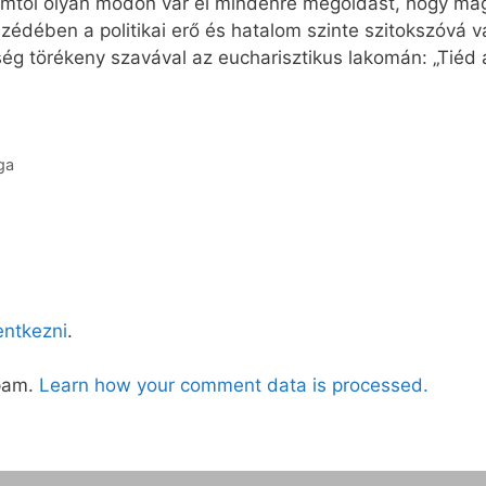
omtól olyan módon vár el mindenre megoldást, hogy mag
zédében a politikai erő és hatalom szinte szitokszóvá vált
g törékeny szavával az eucharisztikus lakomán: „Tiéd a
ga
lentkezni
.
spam.
Learn how your comment data is processed.