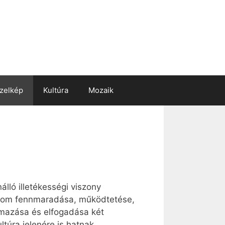
zelkép
Kultúra
Mozaik
lló illetékességi viszony
alom fennmaradása, működtetése,
lmazása és elfogadása két
túra jelenére is hatnak,