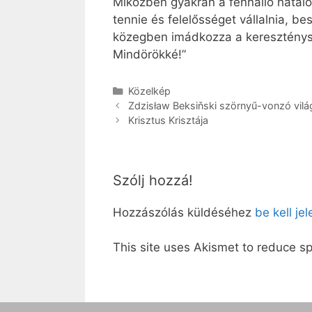
Miközben gyakran a fennálló hatal
tennie és felelősséget vállalnia, bes
közegben imádkozza a kereszténysé
Mindörökké!”
Kategória
Közelkép
Zdzisław Beksiňski szörnyű-vonzó vilá
Krisztus Krisztája
Szólj hozzá!
Hozzászólás küldéséhez
be kell je
This site uses Akismet to reduce 