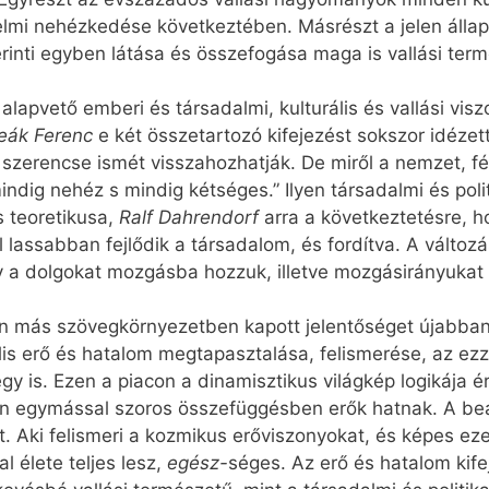
i nehézkedése következtében. Másrészt a jelen állapot
rinti egyben látása és összefogása maga is vallási ter
 alapvető emberi és társadalmi, kulturális és vallási v
eák Ferenc
e két összetartozó kifejezést sokszor idéze
 szerencse ismét visszahozhatják. De miről a nemzet, 
dig nehéz s mindig kétséges.” Ilyen társadalmi és polit
s teoretikusa,
Ralf Dahrendorf
arra a következtetésre, 
lassabban fejlődik a társadalom, és fordítva. A változá
ogy a dolgokat mozgásba hozzuk, illetve mozgásirányukat
 más szövegkörnyezetben kapott jelentőséget újabban. A
ális erő és hatalom megtapasztalása, felismerése, az ezz
y is. Ezen a piacon a dinamisztikus világkép logikája é
gban egymással szoros összefüggésben erők hatnak. A bea
 Aki felismeri a kozmikus erőviszonyokat, és képes ez
l élete teljes lesz,
egész-
séges. Az erő és hatalom kife