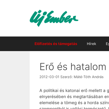
Kilépés
a
tartalomba
Előfizetés és támogatás
Hírek
E
Erő és hatalom
2012-03-01
Szerző:
Máté-Tóth András
A politikai és katonai erő mellett 
elnyerésében és megtartásában er
elemelése a tömeg és a horda szín
szempontból is vallási természetű.