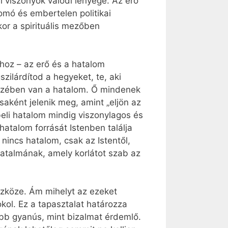
ai viszonyok valódi lényege. Az erő
omó és embertelen politikai
or a spirituális mezőben
hoz – az erő és a hatalom
szilárdítod a hegyeket, te, aki
kezében van a hatalom. Ő mindenek
osaként jelenik meg, amint „eljön az
beli hatalom mindig viszonylagos és
atalom forrását Istenben találja
nincs hatalom, csak az Istentől,
hatalmának, amely korlátot szab az
szköze. Ám mihelyt az ezeket
kol. Ez a tapasztalat határozza
ább gyanús, mint bizalmat érdemlő.