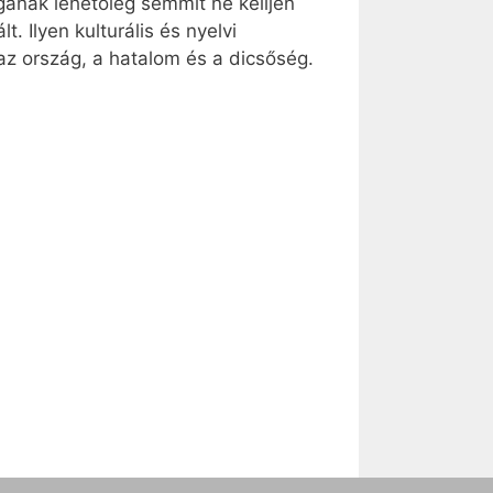
ának lehetőleg semmit ne kelljen
. Ilyen kulturális és nyelvi
z ország, a hatalom és a dicsőség.