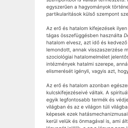
egyszerűen a hagyományok történelm
partikularitások külső szempont sze
Az erő és hatalom kifejezések ilyen
tágas összefüggésben használta
D
hatalom elvesz, azt idő és kedvező
lemondott, annak visszaszerzése min
szociológiai hatalomelmélet jelentő
intézmények hatalmi szerepe, annál 
elismerését igényli, vagyis azt, h
Az erő és hatalom azonban egészen
kulcskifejezéseivé váltak. A spiritu
egyik legfontosabb termék és védjeg
világban és az e világon túli vilá
képesek ezek hatásmechanizmusait.
kerül velük és önmagával is, ami álta