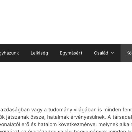
gyházunk
Lelkiség
Egymásért
Család
Kö
a gazdaságban vagy a tudomány világában is minden fenná
ők játszanak össze, hatalmak érvényesülnek. A társad
vonalától erő és hatalom következménye, melynek alka
 Egyrészt az évszázados vallási hagyományok minden kul