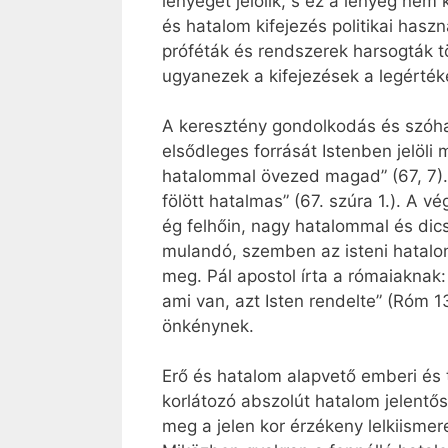
lényegét jelölik, s ez a lényeg nem 
és hatalom kifejezés politikai has
próféták és rendszerek harsogták t
ugyanezek a kifejezések a legérték
A keresztény gondolkodás és szóhas
elsődleges forrását Istenben jelöli 
hatalommal övezed magad” (67, 7).
fölött hatalmas” (67. szúra 1.). A v
ég felhőin, nagy hatalommal és dic
mulandó, szemben az isteni hatalom
meg. Pál apostol írta a rómaiaknak:
ami van, azt Isten rendelte” (Róm 1
önkénynek.
Erő és hatalom alapvető emberi és 
korlátozó abszolút hatalom jelentős
meg a jelen kor érzékeny lelkiismer