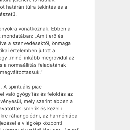
 határán túlra tekintés és a
mészetű.
iszonyokra vonatkoznak. Ebben a
tt mondatában: „Amit erő és
félve a szenvedésektől, önmaga
ikai értelemben jutott a
hogy „minél inkább megrövidül az
s a normaállítás feladatának
 megváltoztassuk.”
 spirituális piac
el való gyógyítás és feloldás az
rvényesül, mely szerint ebben a
vatottak ismerik és kezelni
ekre ráhangolódni, az harmóniába
jezései e világkép központi