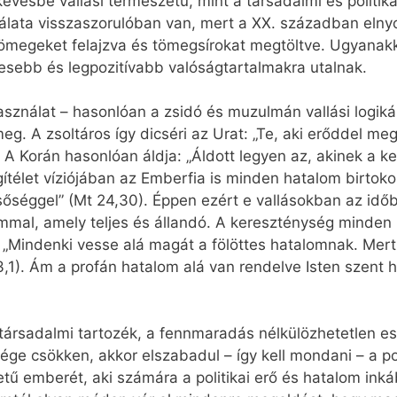
kevésbé vallási természetű, mint a társadalmi és politik
ználata visszaszorulóban van, mert a XX. században elny
ömegeket felajzva és tömegsírokat megtöltve. Ugyanakk
esebb és legpozitívabb valóságtartalmakra utalnak.
ználat – hasonlóan a zsidó és muzulmán vallási logiká
meg. A zsoltáros így dicséri az Urat: „Te, aki erőddel meg
 A Korán hasonlóan áldja: „Áldott legyen az, akinek a 
égítélet víziójában az Emberfia is minden hatalom birtok
sőséggel” (Mt 24,30). Éppen ezért e vallásokban az idő
mal, amely teljes és állandó. A kereszténység minden h
 „Mindenki vesse alá magát a fölöttes hatalomnak. Mert 
3,1). Ám a profán hatalom alá van rendelve Isten szent 
társadalmi tartozék, a fennmaradás nélkülözhetetlen e
ége csökken, akkor elszabadul – így kell mondani – a po
etű emberét, aki számára a politikai erő és hatalom ink