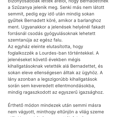
bizonyosabbak lettek afelől, hogy Bernadettnek
a Szűzanya jelenik meg. Senki más nem látott
semmit, pedig egy idő után mindig sokan
gyűltek Bernadett köré, amikor a barlanghoz
ment. Ugyanakkor a jelenések helyénél fakadt
forrásnál csodás gyógyulásoknak lehetett
szemtanúja az egész falu.
Az egyház eleinte elutasította, hogy
foglalkozzék a Lourdes-ban történtekkel. A
jelenéseket követő években mégis
kihallgatásoknak vetették alá Bernadettet, és
sokan eleve ellenségesen álltak az ügyhöz. A
lány azonban a legszigorúbb kihallgatások
során sem keveredett ellentmondásokba,
mindig ragaszkodott az egyszerű igazsághoz.
Érthető módon mindezek után semmi másra
nem vágyott, minthogy eltűnjön a világ szeme