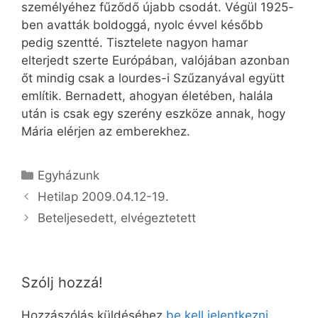
személyéhez fűződő újabb csodát. Végül 1925-
ben avatták boldoggá, nyolc évvel később
pedig szentté. Tisztelete nagyon hamar
elterjedt szerte Európában, valójában azonban
őt mindig csak a lourdes-i Szűzanyával együtt
említik. Bernadett, ahogyan életében, halála
után is csak egy szerény eszköze annak, hogy
Mária elérjen az emberekhez.
Kategória
Egyházunk
Hetilap 2009.04.12-19.
Beteljesedett, elvégeztetett
Szólj hozzá!
Hozzászólás küldéséhez
be kell jelentkezni
.