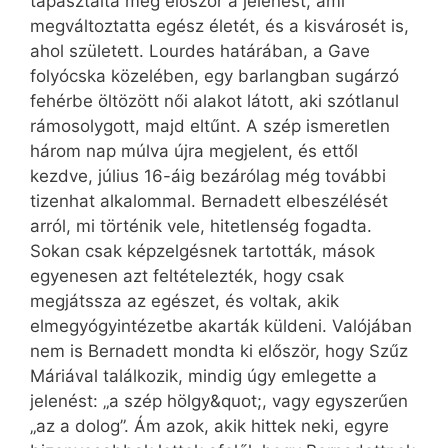
tapasztalta meg először a jelenést, ami
megváltoztatta egész életét, és a kisvárosét is,
ahol született. Lourdes határában, a Gave
folyócska közelében, egy barlangban sugárzó
fehérbe öltözött női alakot látott, aki szótlanul
rámosolygott, majd eltűnt. A szép ismeretlen
három nap múlva újra megjelent, és ettől
kezdve, július 16-áig bezárólag még további
tizenhat alkalommal. Bernadett elbeszélését
arról, mi történik vele, hitetlenség fogadta.
Sokan csak képzelgésnek tartották, mások
egyenesen azt feltételezték, hogy csak
megjátssza az egészet, és voltak, akik
elmegyógyintézetbe akarták küldeni. Valójában
nem is Bernadett mondta ki először, hogy Szűz
Máriával találkozik, mindig úgy emlegette a
jelenést: „a szép hölgy&quot;, vagy egyszerűen
„az a dolog”. Ám azok, akik hittek neki, egyre