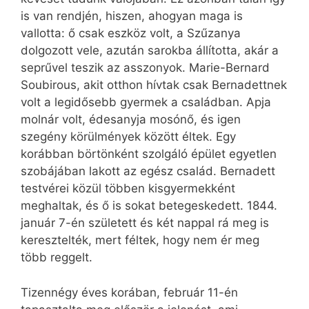
is van rendjén, hiszen, ahogyan maga is
vallotta: ő csak eszköz volt, a Szűzanya
dolgozott vele, azután sarokba állította, akár a
seprűvel teszik az asszonyok. Marie-Bernard
Soubirous, akit otthon hívtak csak Bernadettnek
volt a legidősebb gyermek a családban. Apja
molnár volt, édesanyja mosónő, és igen
szegény körülmények között éltek. Egy
korábban börtönként szolgáló épület egyetlen
szobájában lakott az egész család. Bernadett
testvérei közül többen kisgyermekként
meghaltak, és ő is sokat betegeskedett. 1844.
január 7-én született és két nappal rá meg is
keresztelték, mert féltek, hogy nem ér meg
több reggelt.
Tizennégy éves korában, február 11-én