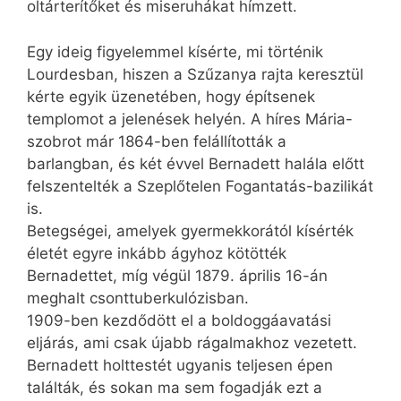
oltárterítőket és miseruhákat hímzett.
Egy ideig figyelemmel kísérte, mi történik
Lourdesban, hiszen a Szűzanya rajta keresztül
kérte egyik üzenetében, hogy építsenek
templomot a jelenések helyén. A híres Mária-
szobrot már 1864-ben felállították a
barlangban, és két évvel Bernadett halála előtt
felszentelték a Szeplőtelen Fogantatás-bazilikát
is.
Betegségei, amelyek gyermekkorától kísérték
életét egyre inkább ágyhoz kötötték
Bernadettet, míg végül 1879. április 16-án
meghalt csonttuberkulózisban.
1909-ben kezdődött el a boldoggáavatási
eljárás, ami csak újabb rágalmakhoz vezetett.
Bernadett holttestét ugyanis teljesen épen
találták, és sokan ma sem fogadják ezt a