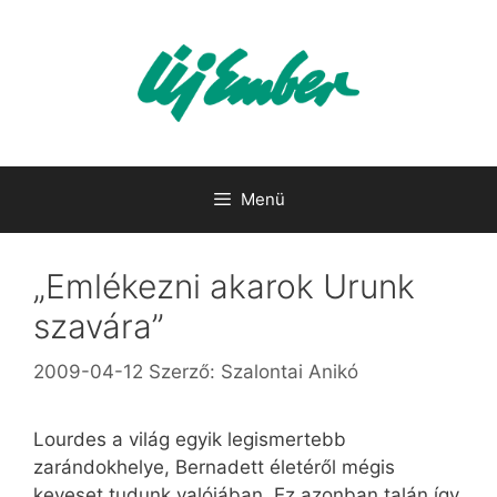
Kilépés
a
tartalomba
Menü
„Emlékezni akarok Urunk
szavára”
2009-04-12
Szerző:
Szalontai Anikó
Lourdes a világ egyik legismertebb
zarándokhelye, Bernadett életéről mégis
keveset tudunk valójában. Ez azonban talán így