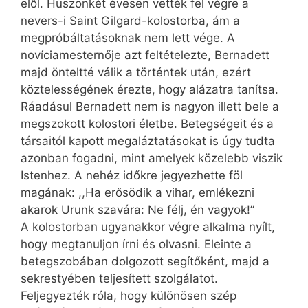
elől. Huszonkét évesen vették fel végre a
nevers-i Saint Gilgard-kolostorba, ám a
megpróbáltatásoknak nem lett vége. A
novíciamesternője azt feltételezte, Bernadett
majd önteltté válik a történtek után, ezért
köztelességének érezte, hogy alázatra tanítsa.
Ráadásul Bernadett nem is nagyon illett bele a
megszokott kolostori életbe. Betegségeit és a
társaitól kapott megaláztatásokat is úgy tudta
azonban fogadni, mint amelyek közelebb viszik
Istenhez. A nehéz időkre jegyezhette föl
magának: ,,Ha erősödik a vihar, emlékezni
akarok Urunk szavára: Ne félj, én vagyok!”
A kolostorban ugyanakkor végre alkalma nyílt,
hogy megtanuljon írni és olvasni. Eleinte a
betegszobában dolgozott segítőként, majd a
sekrestyében teljesített szolgálatot.
Feljegyezték róla, hogy különösen szép