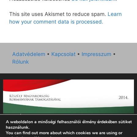
This site uses Akismet to reduce spam.
Learn
how your comment data is processed.
Adatvédelem
•
Kapcsolat
•
Impresszum
•
Rólunk
„Az Új Ember katolikus hetilap 2014. évi működésének
A weboldalon a minőségi felhasználói élmény érdekében sütiket
támogatását az EGYH-KCP-14-P-0121 sz. támogatási
használunk.
szerződés keretében 3 000 000 Ft összegben támogatta az
You can find out more about which cookies we are using or
Emberi Erőforrások Minisztériuma.”