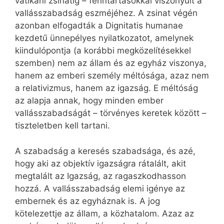
vatikáni zsinatig – fenntartásokkal viszonyult a
vallásszabadság eszméjéhez. A zsinat végén
azonban elfogadták a Dignitatis humanae
kezdetű ünnepélyes nyilatkozatot, amelynek
kiindulópontja (a korábbi megközelítésekkel
szemben) nem az állam és az egyház viszonya,
hanem az emberi személy méltósága, azaz nem
a relativizmus, hanem az igazság. E méltóság
az alapja annak, hogy minden ember
vallásszabadságát – törvényes keretek között –
tiszteletben kell tartani.
A szabadság a keresés szabadsága, és azé,
hogy aki az objektív igazságra rátalált, akit
megtalált az Igazság, az ragaszkodhasson
hozzá. A vallásszabadság elemi igénye az
embernek és az egyháznak is. A jog
kötelezettje az állam, a közhatalom. Azaz az