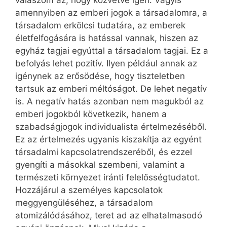
amennyiben az emberi jogok a társadalomra, a
társadalom erkölcsi tudatára, az emberek
életfelfogására is hatással vannak, hiszen az
egyház tagjai egyúttal a társadalom tagjai. Ez a
befolyás lehet pozitív. Ilyen például annak az
igénynek az erősödése, hogy tiszteletben
tartsuk az emberi méltóságot. De lehet negatív
is. A negatív hatás azonban nem magukból az
emberi jogokból következik, hanem a
szabadságjogok individualista értelmezéséből.
Ez az értelmezés ugyanis kiszakítja az egyént
társadalmi kapcsolatrendszeréből, és ezzel
gyengíti a másokkal szembeni, valamint a
természeti környezet iránti felelősségtudatot.
Hozzájárul a személyes kapcsolatok
meggyengüléséhez, a társadalom
atomizálódásához, teret ad az elhatalmasodó