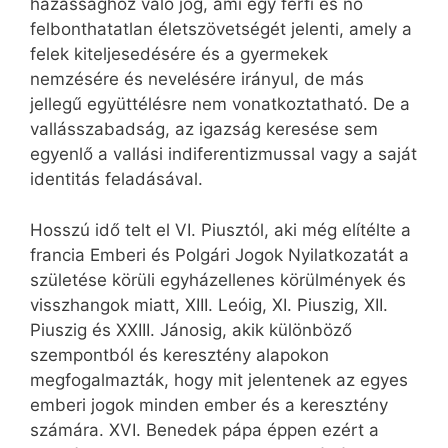
házassághoz való jog, ami egy férfi és nő
felbonthatatlan életszövetségét jelenti, amely a
felek kiteljesedésére és a gyermekek
nemzésére és nevelésére irányul, de más
jellegű együttélésre nem vonatkoztatható. De a
vallásszabadság, az igazság keresése sem
egyenlő a vallási indiferentizmussal vagy a saját
identitás feladásával.
Hosszú idő telt el VI. Piusztól, aki még elítélte a
francia Emberi és Polgári Jogok Nyilatkozatát a
születése körüli egyházellenes körülmények és
visszhangok miatt, XIII. Leóig, XI. Piuszig, XII.
Piuszig és XXIII. Jánosig, akik különböző
szempontból és keresztény alapokon
megfogalmazták, hogy mit jelentenek az egyes
emberi jogok minden ember és a keresztény
számára. XVI. Benedek pápa éppen ezért a