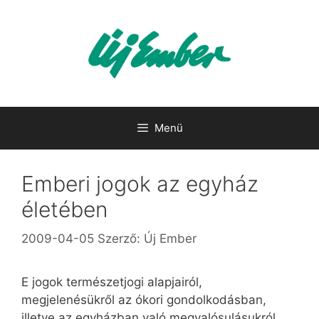
Kilépés
a
tartalomba
Menü
Emberi jogok az egyház
életében
2009-04-05
Szerző:
Új Ember
E jogok természetjogi alapjairól,
megjelenésükről az ókori gondolkodásban,
illetve az egyházban való megvalósulásukról