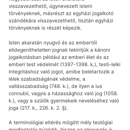
visszavezethető, úgynevezett isteni
törvényeknek, másrészt az egyházi jogalkotó
szándékára visszavezethető, tisztán egyházi
törvényeknek is részét képezik.
Isten akaratán nyugvó és az embertől
elidegeníthetetlen jognak tekintjük a kánoni
jogalkotásban például az emberi élet és az
emberi test védelmét (1397-1398. k.), testi-lelki
integritáshoz való jogot, amibe beletartozik a
lélek szabadságának védelme, a
vallásszabadság (748. k.), de ilyen a ius
connubii, vagyis a házassághoz való jog (1058.
k.), vagy a szülők gyermekeik neveléséhez való
joga (217. k., 226. k. 2. §).
A terminológiai eltérés mögött mély teológiai
megfontolás húzódik, hiszen az elnevezés is