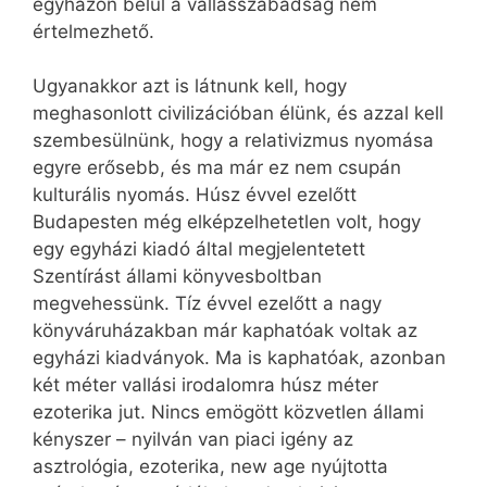
egyházon belül a vallásszabadság nem
értelmezhető.
Ugyanakkor azt is látnunk kell, hogy
meghasonlott civilizációban élünk, és azzal kell
szembesülnünk, hogy a relativizmus nyomása
egyre erősebb, és ma már ez nem csupán
kulturális nyomás. Húsz évvel ezelőtt
Budapesten még elképzelhetetlen volt, hogy
egy egyházi kiadó által megjelentetett
Szentírást állami könyvesboltban
megvehessünk. Tíz évvel ezelőtt a nagy
könyváruházakban már kaphatóak voltak az
egyházi kiadványok. Ma is kaphatóak, azonban
két méter vallási irodalomra húsz méter
ezoterika jut. Nincs emögött közvetlen állami
kényszer – nyilván van piaci igény az
asztrológia, ezoterika, new age nyújtotta