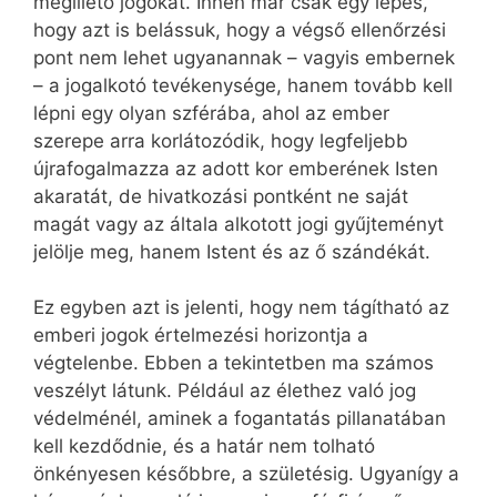
megillető jogokat. Innen már csak egy lépés,
hogy azt is belássuk, hogy a végső ellenőrzési
pont nem lehet ugyanannak – vagyis embernek
– a jogalkotó tevékenysége, hanem tovább kell
lépni egy olyan szférába, ahol az ember
szerepe arra korlátozódik, hogy legfeljebb
újrafogalmazza az adott kor emberének Isten
akaratát, de hivatkozási pontként ne saját
magát vagy az általa alkotott jogi gyűjteményt
jelölje meg, hanem Istent és az ő szándékát.
Ez egyben azt is jelenti, hogy nem tágítható az
emberi jogok értelmezési horizontja a
végtelenbe. Ebben a tekintetben ma számos
veszélyt látunk. Például az élethez való jog
védelménél, aminek a fogantatás pillanatában
kell kezdődnie, és a határ nem tolható
önkényesen későbbre, a születésig. Ugyanígy a