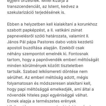
egyéni önzésnek. Mivel kizárja a
transzcendenciát, az Istent, kedvez a
szekularizáció terjedésének is.
Ebben a helyzetben kell kialakítani a korunkhoz
szabott papképzést, a II. vatikáni zsinat
papnevelésről szóló határozata, valamint II.
János Pál pápa Pastores dabo vobis kezdetű
apostoli buzdítása alapján. Ezekből csak
néhány szempontot emelnék ki. Fontosnak
tartom, hogy a papnövendék emberi méltóságát
minden körülmények között tiszteletben
tartsák. Szabad lelkiismereti döntése nem
sérülhet. Az emberi méltóság adott, mégis
folyamatosan és módszeresen alakítani kell,
hogy papi méltósággá emelkedjék, ami által a
növendék hiteles papi egyéniséggé válhat.
Ennek alapja a természetes erények