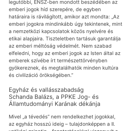
legutóbbi, ENSZ-ben mondott beszédében az
emberi jogok híd szerepére, de egyben
határaira is rávilágított, amikor azt mondta: „Az
emberi jogokra mindinkább úgy tekintenek, mint
a nemzetközi kapcsolatok közös nyelvére és
etikai alapjaira. Tiszteletben tartásuk garantálja
az emberi méltóság védelmét. Nem szabad
elfeledni, hogy az emberi jogok az Isten által az
emberek szívébe írt természettörvényben
gyökereznek, és megtalálhatók minden kultúra
és civilizáció örökségében.”
Egyház és vallásszabadság
Schanda Balázs, a PPKE Jog- és
Államtudományi Karának dékánja
Mivel „a tévedés” nem rendelkezhet jogokkal,
az egyház hosszú ideig – tulajdonképpen a II.