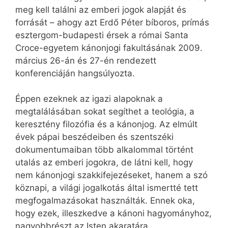
meg kell találni az emberi jogok alapját és
forrását – ahogy azt Erdő Péter bíboros, prímás
esztergom-budapesti érsek a római Santa
Croce-egyetem kánonjogi fakultásának 2009.
március 26-án és 27-én rendezett
konferenciáján hangsúlyozta.
Éppen ezeknek az igazi alapoknak a
megtalálásában sokat segíthet a teológia, a
keresztény filozófia és a kánonjog. Az elmúlt
évek pápai beszédeiben és szentszéki
dokumentumaiban több alkalommal történt
utalás az emberi jogokra, de látni kell, hogy
nem kánonjogi szakkifejezéseket, hanem a szó
köznapi, a világi jogalkotás által ismertté tett
megfogalmazásokat használták. Ennek oka,
hogy ezek, illeszkedve a kánoni hagyományhoz,
nagyobbrészt az Isten akaratára