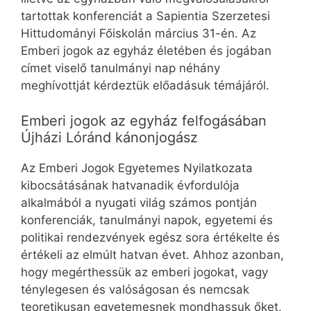
tartottak konferenciát a Sapientia Szerzetesi
Hittudományi Főiskolán március 31-én. Az
Emberi jogok az egyház életében és jogában
címet viselő tanulmányi nap néhány
meghívottját kérdeztük előadásuk témájáról.
Emberi jogok az egyház felfogásában
Újházi Lóránd kánonjogász
Az Emberi Jogok Egyetemes Nyilatkozata
kibocsátásának hatvanadik évfordulója
alkalmából a nyugati világ számos pontján
konferenciák, tanulmányi napok, egyetemi és
politikai rendezvények egész sora értékelte és
értékeli az elmúlt hatvan évet. Ahhoz azonban,
hogy megérthessük az emberi jogokat, vagy
ténylegesen és valóságosan és nemcsak
teoretikusan egyetemesnek mondhassuk őket,