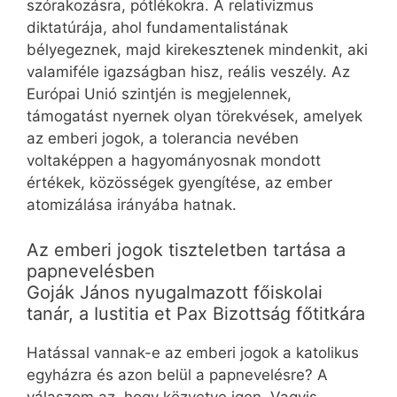
szórakozásra, pótlékokra. A relativizmus
diktatúrája, ahol fundamentalistának
bélyegeznek, majd kirekesztenek mindenkit, aki
valamiféle igazságban hisz, reális veszély. Az
Európai Unió szintjén is megjelennek,
támogatást nyernek olyan törekvések, amelyek
az emberi jogok, a tolerancia nevében
voltaképpen a hagyományosnak mondott
értékek, közösségek gyengítése, az ember
atomizálása irányába hatnak.
Az emberi jogok tiszteletben tartása a
papnevelésben
Goják János nyugalmazott főiskolai
tanár, a Iustitia et Pax Bizottság főtitkára
Hatással vannak-e az emberi jogok a katolikus
egyházra és azon belül a papnevelésre? A
válaszom az, hogy közvetve igen. Vagyis