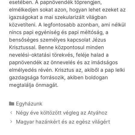
esetében. A papnövendék töprengjen,
elmélkedjen sokat azon, hogyan lehet ezeket az
igazságokat a mai szekularizált világban
közvetíteni. A legfontosabb azonban, ami nélkül
nincs papi egyéniség és papi méltóság, a
bensőséges személyes kapcsolat Jézus
Krisztussal. Benne központosul minden
nevelési-oktatási törekvés, feléje halad a
papnövendék az önnevelés és az imádságos
elmélyedés révén. Krisztus az, akiből a pap lelki
gazdagsága forrásozik, akiben boldogan
megtalálja önmagát.
Kategória
Egyházunk
Négy éve költözött végleg az Atyához
Magyar hazánkért és az egész világért