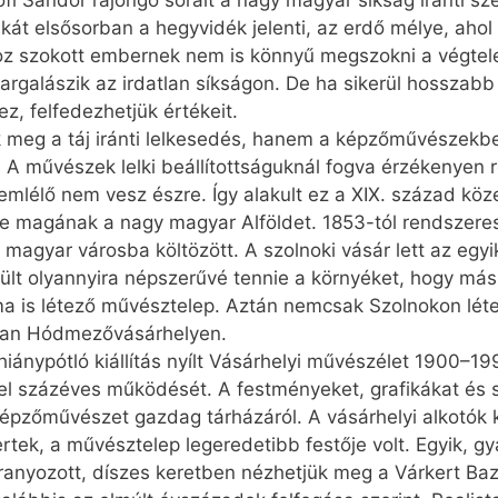
őfi Sándor rajongó sorait a nagy magyar síkság iránti sz
kát elsősorban a hegyvidék jelenti, az erdő mélye, ahol
z szokott embernek nem is könnyű megszokni a végtel
argalászik az irdatlan síkságon. De ha sikerül hosszabb i
z, felfedezhetjük értékeit.
meg a táj iránti lelkesedés, hanem a képzőművészekben
. A művészek lelki beállítottságuknál fogva érzékenyen 
szemlélő nem vesz észre. Így alakult ez a XIX. század kö
te magának a nagy magyar Alföldet. 1853-tól rendszerese
magyar városba költözött. A szolnoki vásár lett az egyi
rült olyannyira népszerűvé tennie a környéket, hogy má
a ma is létező művésztelep. Aztán nemcsak Szolnokon lé
ban Hódmezővásárhelyen.
hiánypótló kiállítás nyílt Vásárhelyi művészélet 1900–1
l százéves működését. A festményeket, grafikákat és s
i képzőművészet gazdag tárházáról. A vásárhelyi alkotók
tek, a művésztelep legeredetibb festője volt. Egyik, gy
ranyozott, díszes keretben nézhetjük meg a Várkert Baz