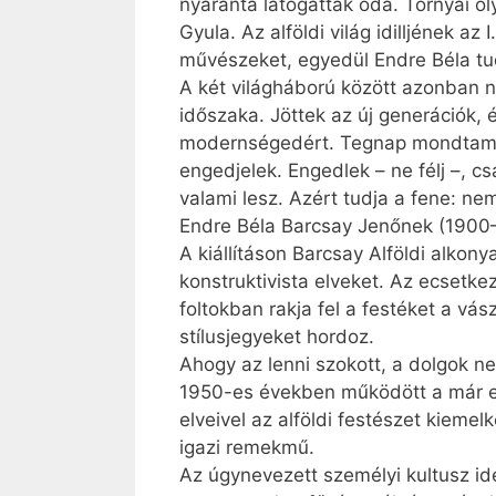
nyaranta látogattak oda. Tornyai o
Gyula. Az alföldi világ idilljének 
művészeket, egyedül Endre Béla tud
A két világháború között azonban n
időszaka. Jöttek az új generációk, 
modernségedért. Tegnap mondtam Sz
engedjelek. Engedlek – ne félj –,
valami lesz. Azért tudja a fene: n
Endre Béla Barcsay Jenőnek (1900–
A kiállításon Barcsay Alföldi alko
konstruktivista elveket. Az ecsetke
foltokban rakja fel a festéket a v
stílusjegyeket hordoz.
Ahogy az lenni szokott, a dolgok n
1950-es években működött a már em
elveivel az alföldi festészet kieme
igazi remekmű.
Az úgynevezett személyi kultusz id