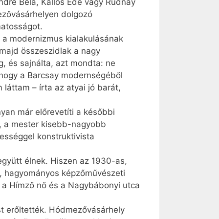
Endre Béla, Kallós Ede vagy Rudnay
dmezővásárhelyen dolgozó
matosságot.
lt a modernizmus kialakulásának
s majd összeszidlak a nagy
 és sajnálta, azt mondta: ne
, hogy a Barcsay modernségéből
áttam – írta az atyai jó barát,
yan már előrevetíti a későbbi
ak, a mester kisebb-nagyobb
ességgel konstruktivista
együtt élnek. Hiszen az 1930-as,
al, hagyományos képzőművészeti
pe, a Hímző nő és a Nagybábonyi utca
st erőltették. Hódmezővásárhely