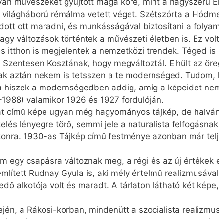
lyan művészeket gyűjtött maga köré, mint a nagyszerű 
az I. világháború rémálma vetett véget. Szétszórta a Hó
ott ott maradni, és munkásságával biztosítani a folya
agy változások történtek a művészeti életben is. Ez vo
és itthon is megjelentek a nemzetközi trendek. Téged i
entesen Kosztának, hogy megváltoztál. Elhűlt az öreg,
 csak aztán nekem is tetsszen a te modernséged. Tudom
em hiszek a modernségedben addig, amíg a képeidet nem l
1988) valamikor 1926 és 1927 fordulóján.
nyat című képe ugyan még hagyományos tájkép, de halván
zelés lényegre törő, semmi jele a naturalista felfogásn
ászonra. 1930-as Tájkép című festménye azonban már telj
em egy csapásra változnak meg, a régi és az új értékek 
lített Rudnay Gyula is, aki mély értelmű realizmusáv
lkedő alkotója volt és maradt. A tárlaton látható két ké
ején, a Rákosi-korban, mindenütt a szocialista realizmu