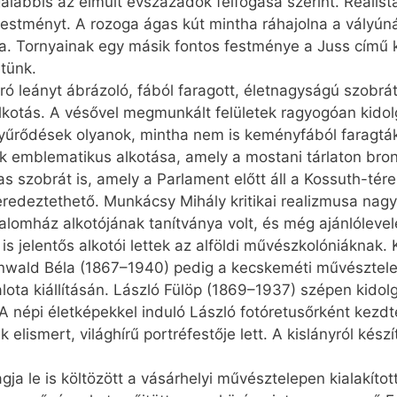
egalábbis az elmúlt évszázadok felfogása szerint. Reali
festményt. A rozoga ágas kút mintha ráhajolna a vályúná
a. Tornyainak egy másik fontos festménye a Juss című k
etünk.
 leányt ábrázoló, fából faragott, életnagyságú szobrát
lkotás. A vésővel megmunkált felületek ragyogóan kidol
gyűrődések olyanok, mintha nem is keményfából faragták
 emblematikus alkotása, amely a mostani tárlaton bron
as szobrát is, amely a Parlament előtt áll a Kossuth-tére
eredeztethető. Munkácsy Mihály kritikai realizmusa nag
ralomház alkotójának tanítványa volt, és még ajánlólevel
s jelentős alkotói lettek az alföldi művészkolóniáknak.
ünwald Béla (1867–1940) pedig a kecskeméti művésztelep 
lota kiállításán. László Fülöp (1869–1937) szépen kidolg
 népi életképekkel induló László fotóretusőrként kezdt
lismert, világhírű portréfestője lett. A kislányról készít
ja le is költözött a vásárhelyi művésztelepen kialakítot