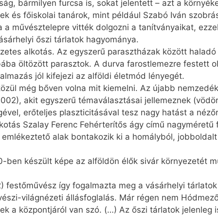
ság, bármilyen furcsa is, sokat jelentett – azt a környék
zek és főiskolai tanárok, mint például Szabó Iván szobr
a a művésztelepre vitték dolgozni a tanítványaikat, ezzel
sárhelyi őszi tárlatok hagyománya.
zetes alkotás. Az egyszerű parasztházak között haladó
ába öltözött parasztok. A durva farostlemezre festett o
almazás jól kifejezi az alföldi életmód lényegét.
 közül még bőven volna mit kiemelni. Az újabb nemzedé
2), akit egyszerű témaválasztásai jellemeznek (vödör,
vel, erőteljes plaszticitásával tesz nagy hatást a nézőr
lkotás Szalay Ferenc Fehérterítős ágy című nagyméretű 
ra emlékeztető alak bontakozik ki a homályból, jobbold
ben készült képe az alföldön élők sivár környezetét mut
 festőművész így fogalmazta meg a vásárhelyi tárlatok
vészi-világnézeti állásfoglalás. Már régen nem Hódmező
a központjáról van szó. (…) Az őszi tárlatok jelenleg 