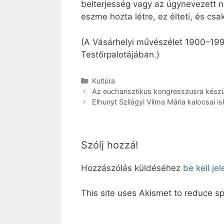
belterjesség vagy az úgynevezett ny
eszme hozta létre, ez élteti, és cs
(A Vásárhelyi művészélet 1900–1990 
Testőrpalotájában.)
Kategória
Kultúra
Az eucharisztikus kongresszusra kész
Elhunyt Szilágyi Vilma Mária kalocsai i
Szólj hozzá!
Hozzászólás küldéséhez
be kell je
This site uses Akismet to reduce 