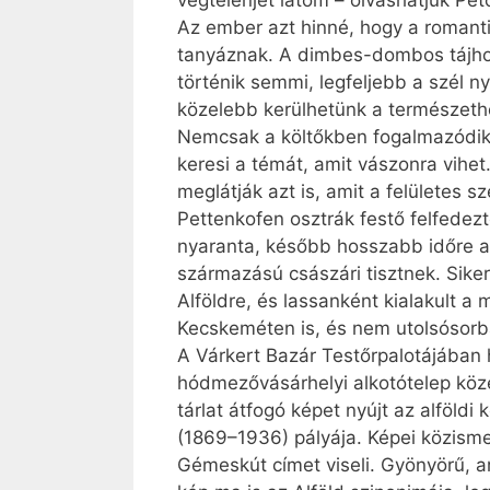
végtelenjét látom – olvashatjuk Pet
Az ember azt hinné, hogy a romanti
tanyáznak. A dimbes-dombos tájho
történik semmi, legfeljebb a szél ny
közelebb kerülhetünk a természethe
Nemcsak a költőkben fogalmazódik 
keresi a témát, amit vászonra vihet
meglátják azt is, amit a felületes 
Pettenkofen osztrák festő felfedez
nyaranta, később hosszabb időre a 
származású császári tisztnek. Sike
Alföldre, és lassanként kialakult 
Kecskeméten is, és nem utolsósor
A Várkert Bazár Testőrpalotájában 
hódmezővásárhelyi alkotótelep köze
tárlat átfogó képet nyújt az alföld
(1869–1936) pályája. Képei közismer
Gémeskút címet viseli. Gyönyörű, a