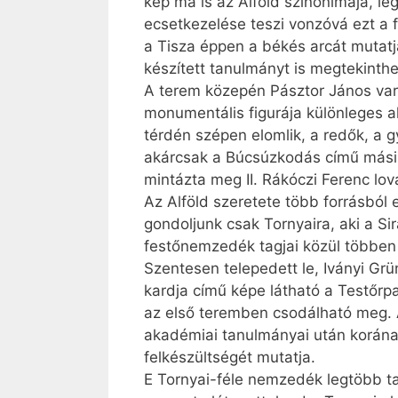
kép ma is az Alföld szinonimája, l
ecsetkezelése teszi vonzóvá ezt a 
a Tisza éppen a békés arcát mutatj
készített tanulmányt is megtekinth
A terem közepén Pásztor János varró
monumentális figurája különleges a
térdén szépen elomlik, a redők, a 
akárcsak a Búcsúzkodás című másik
mintázta meg II. Rákóczi Ferenc lov
Az Alföld szeretete több forrásból 
gondoljunk csak Tornyaira, aki a Si
festőnemzedék tagjai közül többen i
Szentesen telepedett le, Iványi Gr
kardja című képe látható a Testőrpa
az első teremben csodálható meg. A
akadémiai tanulmányai után korának e
felkészültségét mutatja.
E Tornyai-féle nemzedék legtöbb tag