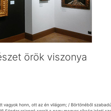
szet örök viszonya
Ott vagyok honn, ott az én világom; / Börtönéből szabadú