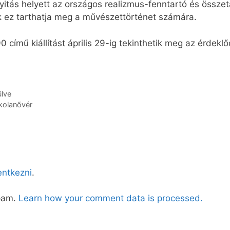
itás helyett az országos realizmus-fenntartó és összeta
ak ez tarthatja meg a művészettörténet számára.
című kiállítást április 29-ig tekinthetik meg az érdekl
ülve
skolanővér
lentkezni
.
spam.
Learn how your comment data is processed.