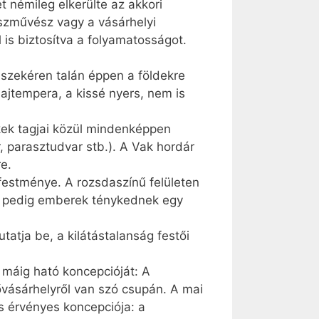
et némileg elkerülte az akkori
ászművész vagy a vásárhelyi
 is biztosítva a folyamatosságot.
 szekéren talán éppen a földekre
lajtempera, a kissé nyers, nem is
kek tagjai közül mindenképpen
 parasztudvar stb.). A Vak hordár
e.
festménye. A rozsdaszínű felületen
alt pedig emberek ténykednek egy
atja be, a kilátástalanság festői
 máig ható koncepcióját: A
vásárhelyről van szó csupán. A mai
is érvényes koncepciója: a