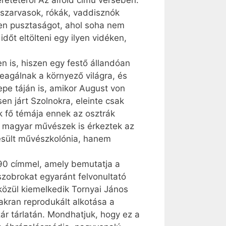
eretetéről Az alföld című versében.
 szarvasok, rókák, vaddisznók
en pusztaságot, ahol soha nem
dőt eltölteni egy ilyen vidéken,
 is, hiszen egy festő állandóan
reagálnak a környező világra, és
zepe táján is, amikor August von
n járt Szolnokra, eleinte csak
k fő témája ennek az osztrák
s magyar művészek is érkeztek az
tesült művészkolónia, hanem
990 címmel, amely bemutatja a
zobrokat egyaránt felvonultató
 közül kiemelkedik Tornyai János
akran reprodukált alkotása a
ár tárlatán. Mondhatjuk, hogy ez a