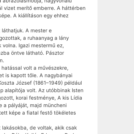
sta ábrázolásmódja, nagyvonalú
l vizet merítő emberre. A háttérben
épe. A kiállításon egy ehhez
 láthatjuk. A mester e
gozottak, a ruhaanyag a lány
 volna. Igazi mestermű ez,
zba öntve látható. Pásztor
n.
y hatással volt a művészekre,
et is kapott tőle. A nagybányai
 Koszta József (1861–1949) például
alapítója volt. Az utóbbinak Isten
ozott, korai festménye, A kis Lídia
e a pályáját, majd müncheni
ett képe a fiatal festő tökéletes
t lakásokba, de voltak, akik csak