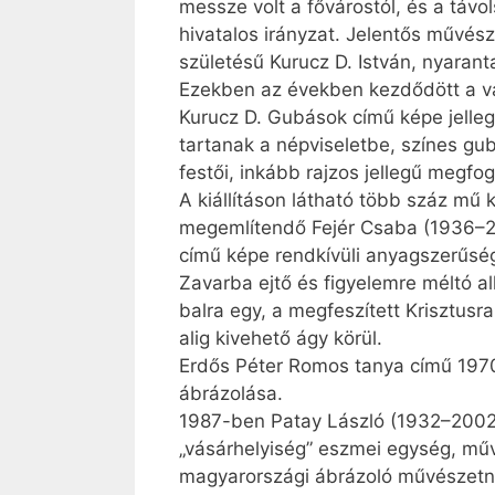
messze volt a fővárostól, és a távol
hivatalos irányzat. Jelentős művés
születésű Kurucz D. István, nyarant
Ezekben az években kezdődött a vá
Kurucz D. Gubások című képe jelleg
tartanak a népviseletbe, színes gub
festői, inkább rajzos jellegű megfog
A kiállításon látható több száz mű
megemlítendő Fejér Csaba (1936–200
című képe rendkívüli anyagszerűségé
Zavarba ejtő és figyelemre méltó a
balra egy, a megfeszített Krisztus
alig kivehető ágy körül.
Erdős Péter Romos tanya című 1970-
ábrázolása.
1987-ben Patay László (1932–2002)
„vásárhelyiség” eszmei egység, mű
magyarországi ábrázoló művészetnek 