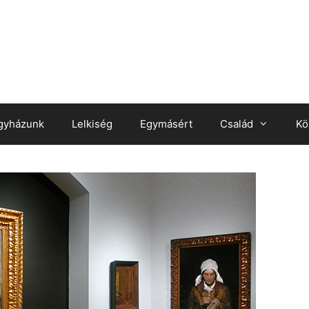
gyházunk
Lelkiség
Egymásért
Család
Kö