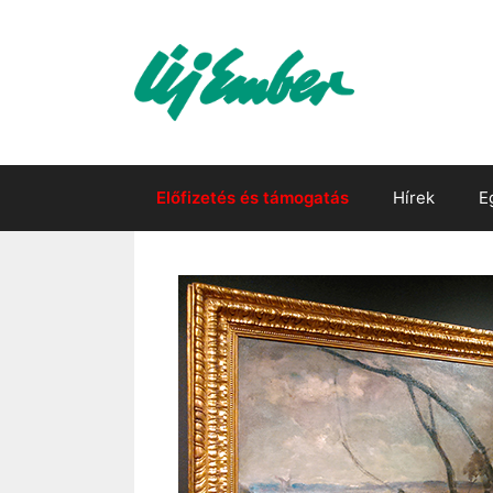
Kilépés
a
tartalomba
Előfizetés és támogatás
Hírek
E