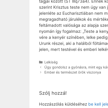
tagjai között (ST IIIq73a4). Ennek
szerint Krisztus teste nem úgy van 
jelenléte az Eucharisztiában nem mé
megragadható járulékok és mértékek
feltámadott valósága az alapja szen
nyomán így fogalmaz: „Teste a kenyér
vére a kenyér színében, lelke pedi
Urunk részei, aki a halálból föltá
jelen, mert testével és emberi lel
Kategória
Lelkiség
Úgy gondolsz a gyónásra, mint egy káv
Ember és természet örök viszonya
Szólj hozzá!
Hozzászólás küldéséhez
be kell je