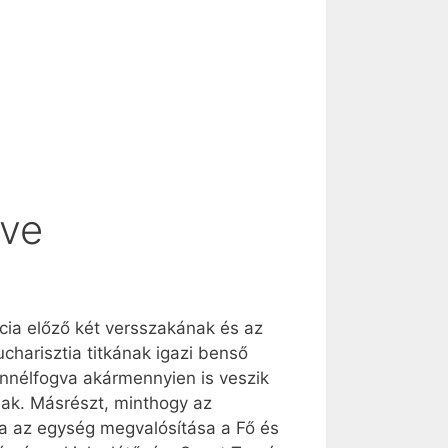
lve
cia előző két versszakának és az
harisztia titkának igazi benső
Ennélfogva akármennyien is veszik
nak. Másrészt, minthogy az
ja az egység megvalósítása a Fő és