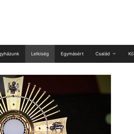
gyházunk
Lelkiség
Egymásért
Család
Kö