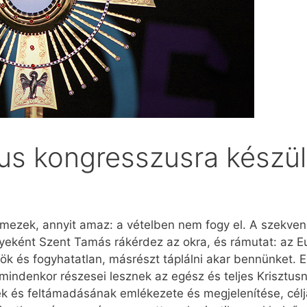
kus kongresszusra készü
emezek, annyit amaz: a vételben nem fogy el. A szekven
ként Szent Tamás rákérdez az okra, és rámutat: az Euc
rök és fogyhatatlan, másrészt táplálni akar bennünket. 
 mindenkor részesei lesznek az egész és teljes Krisztus
ek és feltámadásának emlékezete és megjelenítése, cél