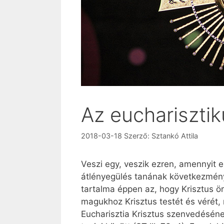
Az euchariszti
2018-03-18
Szerző:
Sztankó Attila
Veszi egy, veszik ezren, amennyit 
átlényegülés tanának következménye
tartalma éppen az, hogy Krisztus ö
magukhoz Krisztus testét és vérét,
Eucharisztia Krisztus szenvedésén