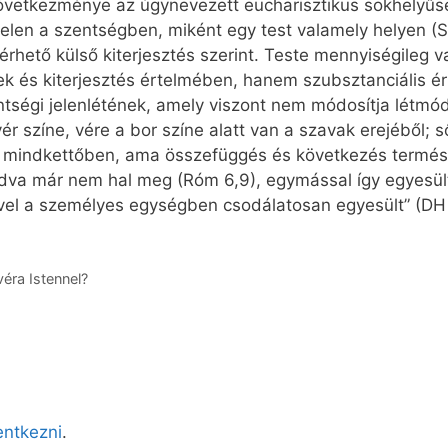
 következménye az úgynevezett eucharisztikus sokhelyű
jelen a szentségben, miként egy test valamely helyen (S
rhető külső kiterjesztés szerint. Teste mennyiségileg v
 és kiterjesztés értelmében, hanem szubsztanciális ért
tségi jelenlétének, amely viszont nem módosítja létmódj
 színe, vére a bor színe alatt van a szavak erejéből; ső
g mindkettőben, ama összefüggés és következés termész
madva már nem hal meg (Róm 6,9), egymással így egyesül
kével a személyes egységben csodálatosan egyesült” (DH
éra Istennel?
lentkezni
.