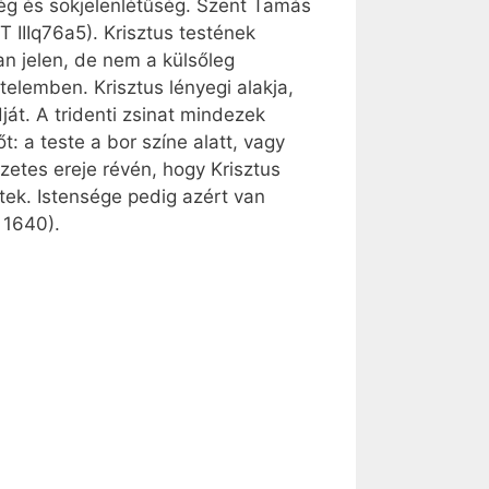
ség és sokjelenlétűség. Szent Tamás
T IIIq76a5). Krisztus testének
an jelen, de nem a külsőleg
elemben. Krisztus lényegi alakja,
át. A tridenti zsinat mindezek
t: a teste a bor színe alatt, vagy
etes ereje révén, hogy Krisztus
tek. Istensége pedig azért van
 1640).