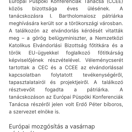
Európai Püspöki Konferenciák Tanácsa (CCEE)
közös bizottsága éves ülésének. A
tanácskozásra I. Bartholomaiosz pátriárka
meghívására került sor a törökországi városban.
A találkozón az elvándorlás kérdését vitatták
meg – a görög belügyminiszter, a Nemzetközi
Katolikus Elvándorlási Bizottság főtitkára és a
török EU-ügyekkel foglalkozó főtitkárság
képviselőjének részvételével. Véleménycserét
tartottak a CEC és a CCEE az elvándorlással
kapcsolatban folytatott tevékenységéről,
tapasztalatairól és projektjeiről. A találkozó
résztvevőit fogadta a pátriárka. A
tanácskozáson az Európai Püspöki Konferenciák
Tanácsa részéről jelen volt Erdő Péter bíboros,
a szervezet elnöke is.
Európai mozgósítás a vasárnap