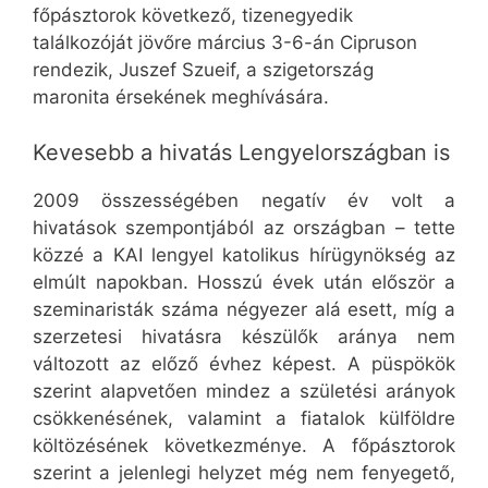
főpásztorok következő, tizenegyedik
találkozóját jövőre március 3-6-án Cipruson
rendezik, Juszef Szueif, a szigetország
maronita érsekének meghívására.
Kevesebb a hivatás Lengyelországban is
2009 összességében negatív év volt a
hivatások szempontjából az országban – tette
közzé a KAI lengyel katolikus hírügynökség az
elmúlt napokban. Hosszú évek után először a
szeminaristák száma négyezer alá esett, míg a
szerzetesi hivatásra készülők aránya nem
változott az előző évhez képest. A püspökök
szerint alapvetően mindez a születési arányok
csökkenésének, valamint a fiatalok külföldre
költözésének következménye. A főpásztorok
szerint a jelenlegi helyzet még nem fenyegető,