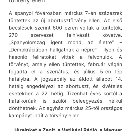
törvény ellen
A spanyol fővárosban március 7-én százezrek
tüntettek az új abortusztörvény ellen. Az első
becslések szerint 600 ezren voltak a tüntetők,
270 szervezet felhívását követve.
„Spanyolország igent mond az életre” –
„Demokráciában hallgatnak a népre” – ilyen és
hasonló feliratokat vittek a felvonulók. A
törvényt, amely ellen tüntettek, február végén
fogadta el a szenátus, és július 5-én lép
hatályba. A jogszabály az áldott állapot 14.
hetéig engedélyezi az abortuszt, és kivételes
esetekben a 22. hétig. Tizenhat éves kortól a
fiatalkorúak is szülői beleegyezés nélkül
dönthetnek. Az egyház március 25-től országos
kampányt indít a törvény ellen.
Híreinket a Zenit, a Vatikáni Rádió, a Magyar