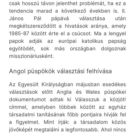
csak hosszú távon jelenthet problémát, ha ez a
tendencia marad a következő években is. II.
János Pál pápává választása után
megkétszereződött a hivatások aránya, amely
1985-87 között érte el a csúcsot. Ma a lengyel
papok adják az európai katolikus papság
egyötödét, sok más országban dolgoznak
misszionáriusként.
Angol püspökök választási felhívása
Az Egyesült Királyságban májusban esedékes
választások előtt Anglia és Wales püspökei
dokumentumot adtak ki Válasszuk a közjót!
címmel, amelyben többek között az egyház
társadalmi tanításának főbb pontjaira hívják fel
a figyelmet. Mint írják: a társadalom közös
jövőképét megtalálni a legfontosabb. Ahol nincs