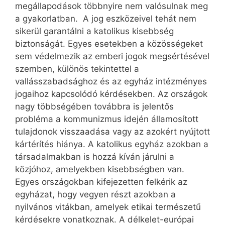
megállapodások többnyire nem valósulnak meg
a gyakorlatban. A jog eszközeivel tehát nem
sikerül garantálni a katolikus kisebbség
biztonságát. Egyes esetekben a közösségeket
sem védelmezik az emberi jogok megsértésével
szemben, különös tekintettel a
vallásszabadsághoz és az egyház intézményes
jogaihoz kapcsolódó kérdésekben. Az országok
nagy többségében továbbra is jelentős
probléma a kommunizmus idején államosított
tulajdonok visszaadása vagy az azokért nyújtott
kártérítés hiánya. A katolikus egyház azokban a
társadalmakban is hozzá kíván járulni a
közjóhoz, amelyekben kisebbségben van.
Egyes országokban kifejezetten felkérik az
egyházat, hogy vegyen részt azokban a
nyilvános vitákban, amelyek etikai természetű
kérdésekre vonatkoznak. A délkelet-európai