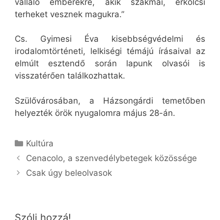
vállaló emberekre, akik szakmai, erkölcsi
terheket vesznek magukra.”
Cs. Gyimesi Éva kisebbségvédelmi és
irodalomtörténeti, lelkiségi témájú írásaival az
elmúlt esztendő során lapunk olvasói is
visszatérően találkozhattak.
Szülővárosában, a Házsongárdi temetőben
helyezték örök nyugalomra május 28-án.
Kategória
Kultúra
Cenacolo, a szenvedélybetegek közössége
Csak úgy beleolvasok
Szólj hozzá!