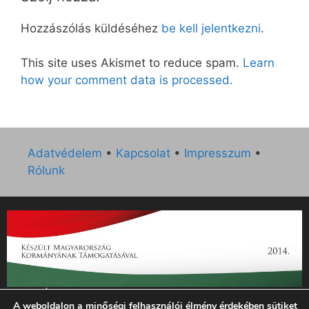
Hozzászólás küldéséhez
be kell jelentkezni
.
This site uses Akismet to reduce spam.
Learn
how your comment data is processed.
Adatvédelem
•
Kapcsolat
•
Impresszum
•
Rólunk
„Az Új Ember katolikus hetilap 2014. évi működésének
A weboldalon a minőségi felhasználói élmény érdekében sütiket