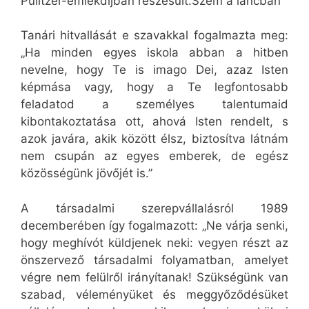
Pulitzer-emlékdíjban részesült.Szem a láncban
Tanári hitvallását e szavakkal fogalmazta meg:
„Ha minden egyes iskola abban a hitben
nevelne, hogy Te is imago Dei, azaz Isten
képmása vagy, hogy a Te legfontosabb
feladatod a személyes talentumaid
kibontakoztatása ott, ahová Isten rendelt, s
azok javára, akik között élsz, biztosítva látnám
nem csupán az egyes emberek, de egész
közösségünk jövőjét is.”
A társadalmi szerepvállalásról 1989
decemberében így fogalmazott: „Ne várja senki,
hogy meghívót küldjenek neki: vegyen részt az
önszervező társadalmi folyamatban, amelyet
végre nem felülről irányítanak! Szükségünk van
szabad, véleményüket és meggyőződésüket