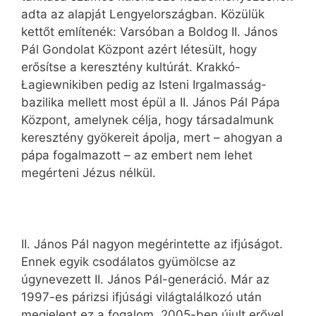
adta az alapját Lengyelországban. Közülük
kettőt említenék: Varsóban a Boldog II. János
Pál Gondolat Központ azért létesült, hogy
erősítse a keresztény kultúrát. Krakkó-
Łagiewnikiben pedig az Isteni Irgalmasság-
bazilika mellett most épül a II. János Pál Pápa
Központ, amelynek célja, hogy társadalmunk
keresztény gyökereit ápolja, mert – ahogyan a
pápa fogalmazott – az embert nem lehet
megérteni Jézus nélkül.
II. János Pál nagyon megérintette az ifjúságot.
Ennek egyik csodálatos gyümölcse az
úgynevezett II. János Pál-generáció. Már az
1997-es párizsi ifjúsági világtalálkozó után
megjelent ez a fogalom. 2005-ben újult erővel