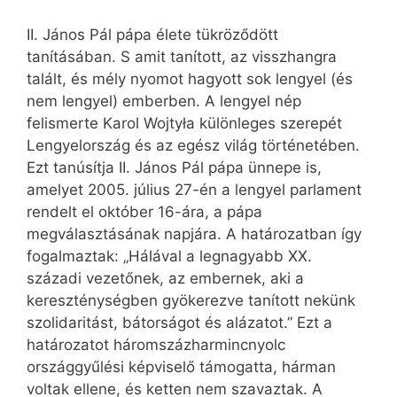
II. János Pál pápa élete tükröződött
tanításában. S amit tanított, az visszhangra
talált, és mély nyomot hagyott sok lengyel (és
nem lengyel) emberben. A lengyel nép
felismerte Karol Wojtyła különleges szerepét
Lengyelország és az egész világ történetében.
Ezt tanúsítja II. János Pál pápa ünnepe is,
amelyet 2005. július 27-én a lengyel parlament
rendelt el október 16-ára, a pápa
megválasztásának napjára. A határozatban így
fogalmaztak: „Hálával a legnagyabb XX.
századi vezetőnek, az embernek, aki a
kereszténységben gyökerezve tanított nekünk
szolidaritást, bátorságot és alázatot.” Ezt a
határozatot háromszázharmincnyolc
országgyűlési képviselő támogatta, hárman
voltak ellene, és ketten nem szavaztak. A