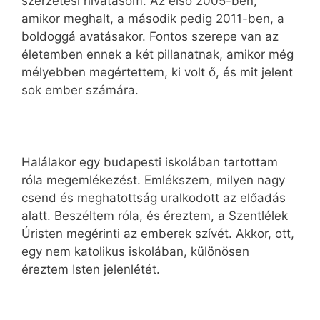
szerzetesi hivatásom. Az első 2005-ben,
amikor meghalt, a második pedig 2011-ben, a
boldoggá avatásakor. Fontos szerepe van az
életemben ennek a két pillanatnak, amikor még
mélyebben megértettem, ki volt ő, és mit jelent
sok ember számára.
Halálakor egy budapesti iskolában tartottam
róla megemlékezést. Emlékszem, milyen nagy
csend és meghatottság uralkodott az előadás
alatt. Beszéltem róla, és éreztem, a Szentlélek
Úristen megérinti az emberek szívét. Akkor, ott,
egy nem katolikus iskolában, különösen
éreztem Isten jelenlétét.