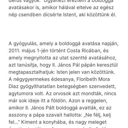
derűs vagyok.” Ugyanezt éreztem a boldoggá
avatásakor is, amikor hálával eltelve az egész
nép csendben dicsérte Istent, aki közöttünk él.
A gyógyulás, amely a boldoggá avatása napján,
2011. május 1-jén történt Costa Ricában, és
amely megnyitotta az utat szentté avatásához,
azt tanúsítja, hogy II. János Pál pápán keresztül
megtapasztalhatjuk: Isten jelen van közöttünk.
A négygyermekes édesanya, Floribeth Mora
Diaz gyógyíthatatlan betegségben szenvedett,
agytumora volt. Az orvosok azt mondták, nincs
már sok ideje itt a földön. Azon a reggelen,
amikor II. János Pált boldoggá avatták, ez az
asszony a pápa szavait hallotta: „Ne félj, kelj
fel…” Kiment a konyhába, és nagy meleget