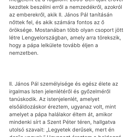
kezdtek beszélni erről a nemzedékről, azokról
az emberekről, akik II. János Pál tanításán
nőttek fel, és akik számára fontos az ő
öröksége. Mostanában több olyan csoport jött
létre Lengyelországban, amely arra törekszik,
hogy a pápa lelkülete tovább éljen a
nemzetben.
II. János Pál személyisége és egész élete az
irgalmas Isten jelenlétéről és győzelméről
tanúskodik. Az istenjelenlét, amelyet
elsőáldozáskor éreztem, ugyanaz volt, mint
amelyet a pápa halálakor éltem át, amikor
mindenki sírt a Szent Péter téren, hallgatva
utolsó szavait: „Legyetek derűsek, mert én