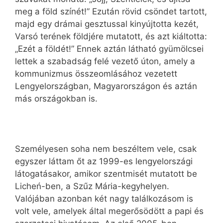
meg a föld színét!” Ezután rövid csöndet tartott,
majd egy drámai gesztussal kinyújtotta kezét,
Varsó terének földjére mutatott, és azt kiáltotta:
„Ezét a földét!” Ennek aztán látható gyümölcsei
lettek a szabadság felé vezető úton, amely a
kommunizmus összeomlásához vezetett
Lengyelországban, Magyarországon és aztán
más országokban is.
Személyesen soha nem beszéltem vele, csak
egyszer láttam őt az 1999-es lengyelországi
látogatásakor, amikor szentmisét mutatott be
Licheń-ben, a Szűz Mária-kegyhelyen.
Valójában azonban két nagy találkozásom is
volt vele, amelyek által megerősödött a papi és