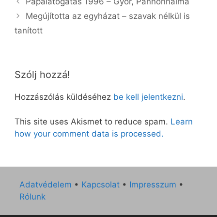
Pápalátogatás 1996 – Győr, Pannonhalma
Megújította az egyházat – szavak nélkül is
tanított
Szólj hozzá!
Hozzászólás küldéséhez
be kell jelentkezni
.
This site uses Akismet to reduce spam.
Learn
how your comment data is processed.
Adatvédelem
•
Kapcsolat
•
Impresszum
•
Rólunk