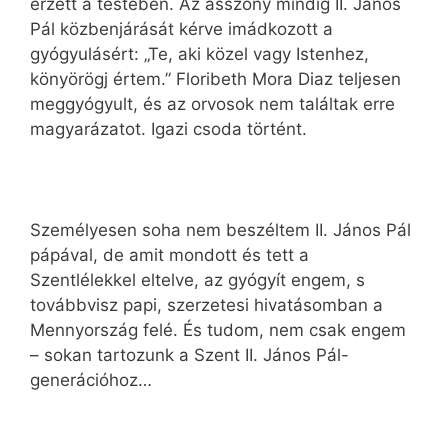
érzett a testében. Az asszony mindig II. János
Pál közbenjárását kérve imádkozott a
gyógyulásért: „Te, aki közel vagy Istenhez,
könyörögj értem.” Floribeth Mora Diaz teljesen
meggyógyult, és az orvosok nem találtak erre
magyarázatot. Igazi csoda történt.
Személyesen soha nem beszéltem II. János Pál
pápával, de amit mondott és tett a
Szentlélekkel eltelve, az gyógyít engem, s
továbbvisz papi, szerzetesi hivatásomban a
Mennyország felé. És tudom, nem csak engem
– sokan tartozunk a Szent II. János Pál-
generációhoz…