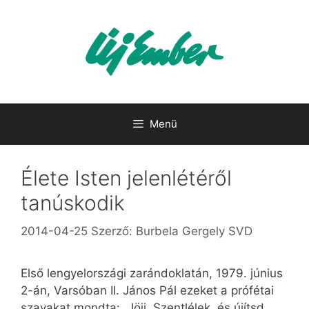
Kilépés
a
tartalomba
Menü
Élete Isten jelenlétéről
tanúskodik
2014-04-25
Szerző:
Burbela Gergely SVD
Első lengyelországi zarándoklatán, 1979. június
2-án, Varsóban II. János Pál ezeket a prófétai
szavakat mondta: „Jöjj, Szentlélek, és újítsd