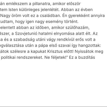
án emlékszem a pillanatra, amikor először
tem Isten különleges jelenlétét. Abban az évben
. Nagy öröm volt ez a családban. Én gyerekként annyira
udtam, hogy igen nagy esemény történt.
elentett abban az időben, amikor szülőhazám,
zer, a Szovjetunió hatalmi elnyomása alatt élt. Az
a és a szabadság utáni vágy rendkívül erős volt a
gválasztása után a pápa első szavai így hangzottak:
rjátok szélesre a kapukat Krisztus előtt! Nyissátok meg
politikai rendszereket. Ne féljetek!” Ez a buzdítás