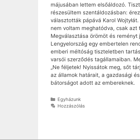
májusában lettem elsőáldozó. Tiszt
részesültem szentáldozásban: érez
választották pápává Karol Wojtyłát
nem voltam meghatódva, csak azt t
Megválasztása örömöt és reményt j
Lengyelország egy embertelen rends
emberi méltóság tiszteletben tartás
varsói szerződés tagállamaiban. Me
„Ne féljetek! Nyissátok meg, sőt tá
az államok határait, a gazdasági és 
bátorságot adott az embereknek.
Kategória
Egyházunk
Hozzászólás