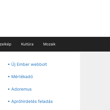
zelkép
Kultúra
Mozaik
• Új Ember webbolt
• Mértékadó
• Adoremus
• Apróhirdetés feladás