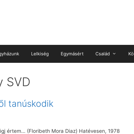
gyházunk
Lelkiség
Egymásért
Család
Kö
y SVD
ről tanúskodik
rögj értem… (Floribeth Mora Diaz) Hatévesen, 1978